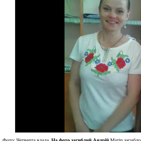
Фото: Четверта влада.
На фото загиблий Андрій
Матір загиблог