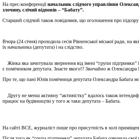
На прес-конференції
начальник слідчого управління Олекса
злочину, слічий відповів – “Бабату”.
Старший слідчий також повідомив, що оголошення про підозру 
Вчора (24 січня) проходила сесія Рівненської міської ради, на 
їх начальника (депутата) і на слідство.
Жінка яка зачитувала звернення від імені “групи підтримки” 
є помічником депутата. Знаєте якого!? Звичайно ж Олександра 
Про те, що пані Юлія помічниця депутата Олександра Бабата мож
Другу не менш активну “активістку” вдалось також інтендиф
працює на будівництві у того ж таки депутата – Бабата.
На сайті ВСЕ, журналіст пише про присутність в холі приміщення
Після того як “група підтримки” депутата Бабата озвучила свої 