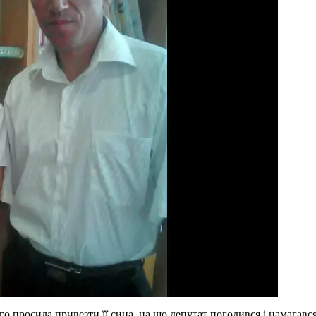
о просила привезти її сина, на що депутат погодився і намагав