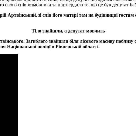
о свого співрозмовника та підтвердила те, що це був депутат Баб
ій Артвінський, зі слів його матері там на будівницві гостям
Тіло знайшли, а депутат мовчить
вінського. Загиблого знайшли біля лісового масиву поблизу с
ня Національної поліцї в Рівненській області.