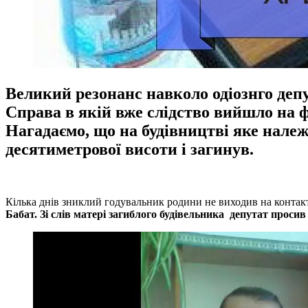
Великий резонанс навколо одіознго депу
Справа в якій вже слідство вийшло на ф
Нагадаємо, що на будівництві яке належи
десятиметрової висоти і загинув.
Кілька днів зниклий годувальник родини не виходив на контакт
Бабат. Зі слів матері загиблого будівельника депутат проси