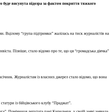
о буде висунута підозра за фактом покриття тяжкого
.
ами. Вцілому “група підтримки” жалілась на тиск журналістів на
віста. Пізніше, стало відомо про те, що ця “громадська діячка”
січник. Журналістам із власних джерел стало відомо, що вона
 статури із бійцівського клубу “Праджат”.
ога”. Помічниця депутата пані Кирильчук, у своїй заяві заявила