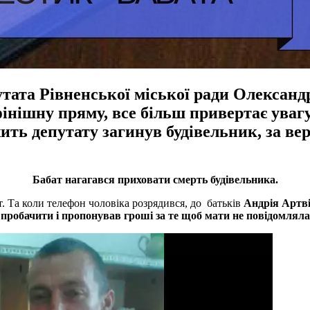
тата Рівненської міської ради Олександ
інішну пряму, все більш привертає увагу 
ть депутату загинув будівельник, за вер
Бабат нагагався приховати смерть будівельника.
. Та коли телефон чоловіка розрядився, до батьків
Андрія Артві
в пробачити і пропонував гроші за те щоб мати не повідомляла