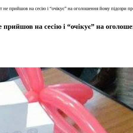
т не прийшов на сесію і “очікує” на оголошення йому підозри пр
 прийшов на сесію і “очікує” на оголоше