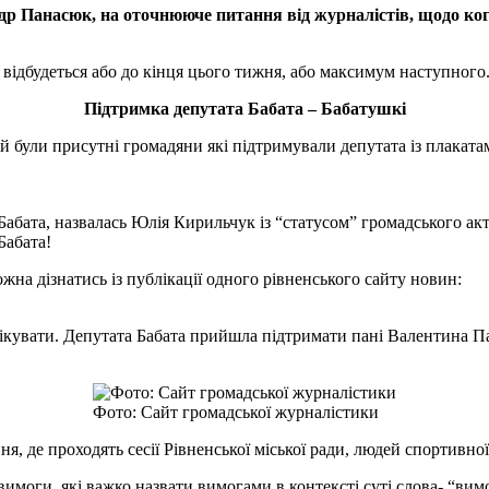
ндр
Панасюк, на оточнююче питання від журналістів, щодо ког
відбудеться або до кінця цього тижня, або максимум наступного
Підтримка депутата Бабата – Бабатушкі
якій були присутні громадяни які підтримували депутата із плакат
Бабата, назвалась Юлія Кирильчук із “статусом” громадського акти
Бабата!
на дізнатись із публікації одного рівненського сайту новин:
ікувати. Депутата Бабата прийшла підтримати пані Валентина Па
Фото: Сайт громадської журналістики
, де проходять сесії Рівненської міської ради, людей спортивної
вимоги, які важко назвати вимогами в контексті суті слова- “вим