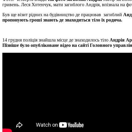
гривень. Леся Хотенчук, мати загиблого Андрія, впізнала на фот
Був ще візит рідних на будівництво де працював загиблий
Андр
пропонують гроші знають де знаходиться тіло їх родича.
14 грудня поліція знайшла місце де знаходилось тіло
Андрія Арт
Пізніше було опубліковане відео на сайті Головного управлін