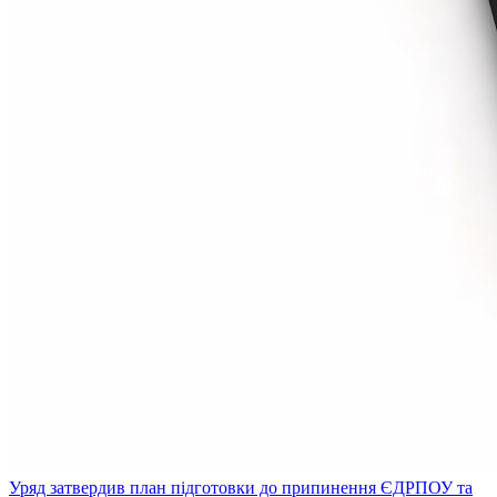
Уряд затвердив план підготовки до припинення ЄДРПОУ та