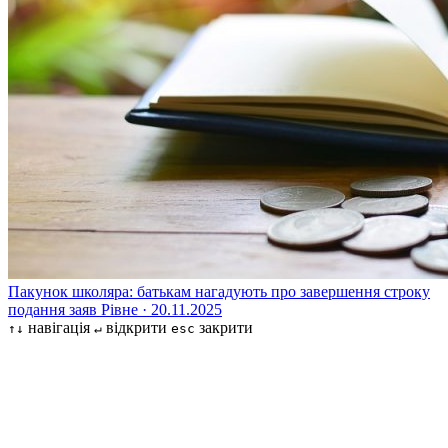
Пакунок школяра: батькам нагадують про завершення строку
подання заяв
Рівне · 20.11.2025
навігація
відкрити
закрити
↑↓
↵
esc