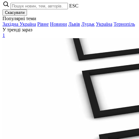
ESC
Скасувати
Популярні теми
Західна Україна
Рівне
Новини
Львів
Луцьк
Україна
Тернопіль
У тренді зараз
1