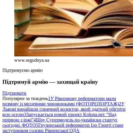
www.segodnya.ua
Підтримуємо армію
Підтримуй армію — захищай країну
Підтримати
Популярне за тиждень
1
У Рівномому реформатори мали
розмову із місцевими чиновниками (ФОТОРЕПОРТАЖ)
2
У
Львові винайшли сонячний колектор, який здатний обігріти
всю оселю
3
Запускається новий проект Kolona.net: “Над
прірвою з іржі”
4
Шоу Супермодель по-українски стартує
сьогодні. ФОТО
5
Грузинський реформатор Іло Глонті стане
заступником голови Рівненської ОДА