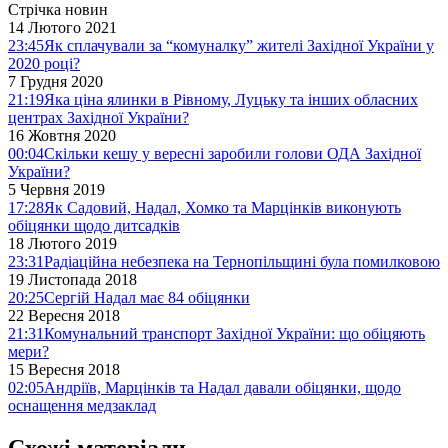
Стрічка новин
14 Лютого 2021
23:45
Як сплачували за “комуналку” жителі Західної України у
2020 році?
7 Грудня 2020
21:19
Яка ціна ялинки в Рівному, Луцьку та інших обласних
центрах Західної України?
16 Жовтня 2020
00:04
Скільки кешу у вересні заробили голови ОДА Західної
України?
5 Червня 2019
17:28
Як Садовий, Надал, Хомко та Марцінків виконують
обіцянки щодо дитсадків
18 Лютого 2019
23:31
Радіаційна небезпека на Тернопільщині була помилковою
19 Листопада 2018
20:25
Сергій Надал має 84 обіцянки
22 Вересня 2018
21:31
Комунальний транспорт Західної України: що обіцяють
мери?
15 Вересня 2018
02:05
Андріїв, Марцінків та Надал давали обіцянки, щодо
оснащення медзаклад