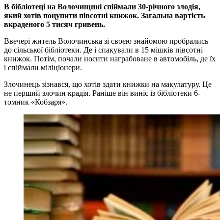
В бібліотеці на Волочищині спіймали 30-річного злодія,
який хотів поцупити півсотні книжок. Загальна вартість
вкраденого 5 тисяч гривень.
Ввечері житель Волочинська зі своєю знайомою пробрались
до сільської бібліотеки. Де і спакували в 15 мішків півсотні
книжок. Потім, почали носити награбоване в автомобіль, де їх
і спіймали міліціонери.
Злочинець зізнався, що хотів здати книжки на макулатуру. Це
не перший злочин крадія. Раніше він виніс із бібліотеки 6-
томник «Кобзаря».