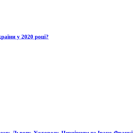
раїни у 2020 році?
ному, Львову, Ужгороду, Чернівцям та Івано-Франк