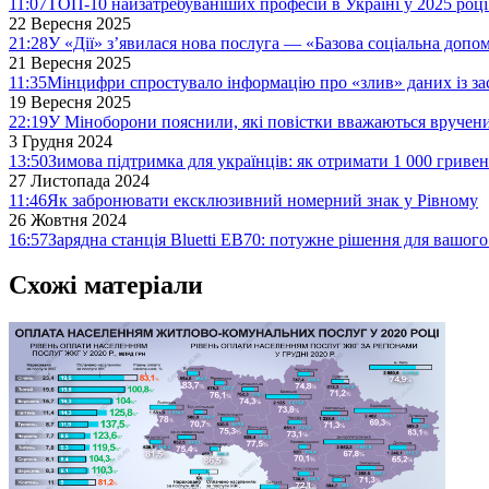
11:07
ТОП-10 найзатребуваніших професій в Україні у 2025 році
22 Вересня 2025
21:28
У «Дії» з’явилася нова послуга — «Базова соціальна допо
21 Вересня 2025
11:35
Мінцифри спростувало інформацію про «злив» даних із за
19 Вересня 2025
22:19
У Міноборони пояснили, які повістки вважаються вручен
3 Грудня 2024
13:50
Зимова підтримка для українців: як отримати 1 000 гривен
27 Листопада 2024
11:46
Як забронювати ексклюзивний номерний знак у Рівному
26 Жовтня 2024
16:57
Зарядна станція Bluetti EB70: потужне рішення для вашог
Схожі матеріали