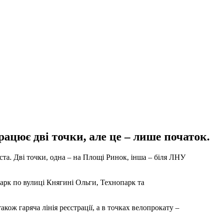
цює дві точки, але це – лише початок.
та. Дві точки, одна – на Площі Ринок, інша – біля ЛНУ
арк по вулиці Княгині Ольги, Технопарк та
акож гаряча лінія реєстрації, а в точках велопрокату –