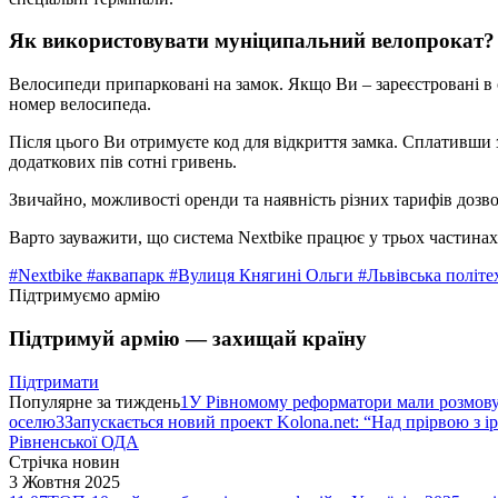
Як використовувати муніципальний велопрокат?
Велосипеди припарковані на замок. Якщо Ви – зареєстровані в с
номер велосипеда.
Після цього Ви отримуєте код для відкриття замка. Сплативши 
додаткових пів сотні гривень.
Звичайно, можливості оренди та наявність різних тарифів дозво
Варто зауважити, що система Nextbike працює у трьох частинах с
#Nextbike
#аквапарк
#Вулиця Княгині Ольги
#Львівська політе
Підтримуємо армію
Підтримуй армію — захищай країну
Підтримати
Популярне за тиждень
1
У Рівномому реформатори мали розмо
оселю
3
Запускається новий проект Kolona.net: “Над прірвою з і
Рівненської ОДА
Стрічка новин
3 Жовтня 2025