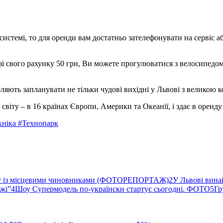
истемі, то для оренди вам достатньо зателефонувати на сервіс а
зі свого рахунку 50 грн, Ви можете прогулюватися з велосипедом
ляють запланувати не тільки чудові вихідні у Львові з великою к
віту – в 16 країнах Європи, Америки та Океанії, і здає в оренду
хніка
#Технопарк
ву із місцевими чиновниками (ФОТОРЕПОРТАЖ)
2
У Львові вина
ржі”
4
Шоу Супермодель по-українски стартує сьогодні. ФОТО
5
Гр