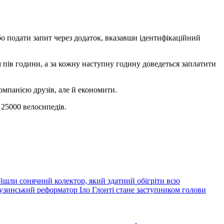
бо подати запит через додаток, вказавши ідентифікаційний
 пів години, а за кожну наступну годину доведеться заплатити
омпанією друзів, але й економити.
 25000 велосипедів.
йшли сонячний колектор, який здатний обігріти всю
узинський реформатор Іло Глонті стане заступником голови