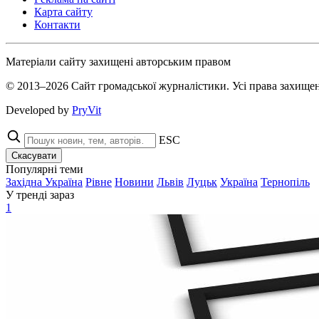
Карта сайту
Контакти
Матеріали сайту захищені авторським правом
© 2013–2026 Сайт громадської журналістики. Усі права захищен
Developed by
PryVit
ESC
Скасувати
Популярні теми
Західна Україна
Рівне
Новини
Львів
Луцьк
Україна
Тернопіль
У тренді зараз
1