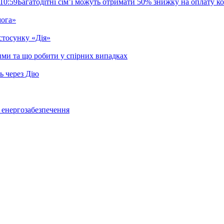
10:59
Багатодітні сім’ї можуть отримати 50% знижку на оплату 
мога»
стосунку «Дія»
ими та що робити у спірних випадках
ь через Дію
о енергозабезпечення