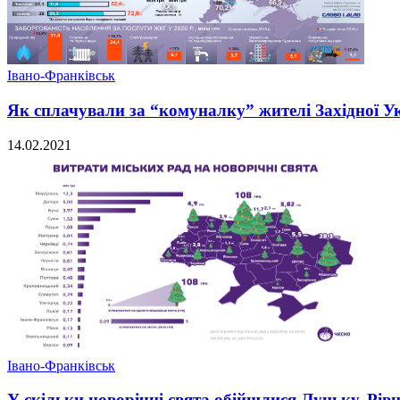
Івано-Франківськ
Як сплачували за “комуналку” жителі Західної Ук
14.02.2021
Івано-Франківськ
У скільки новорічні свята обійшлися Луцьку, Рів