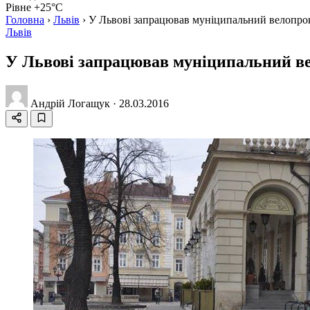
Рівне +25°C
Головна
›
Львів
›
У Львові запрацював муніципальний велопрок
Львів
У Львові запрацював муніципальний ве
Андрій Логащук
·
28.03.2016