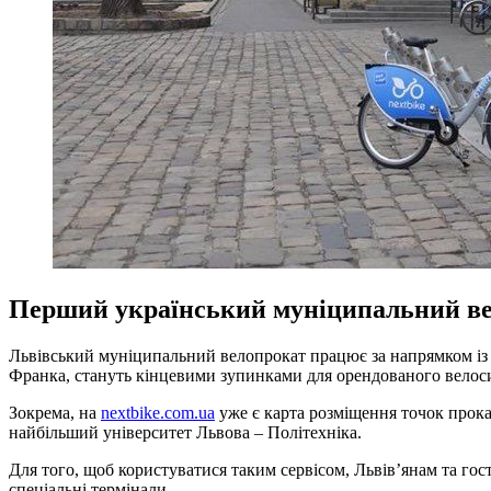
Перший український муніципальний вело
Львівський муніципальний велопрокат працює за напрямком із 
Франка, стануть кінцевими зупинками для орендованого велос
Зокрема, на
nextbike.com.ua
уже є карта розміщення точок прока
найбільший університет Львова – Політехніка.
Для того, щоб користуватися таким сервісом, Львів’янам та гостя
спеціальні термінали.