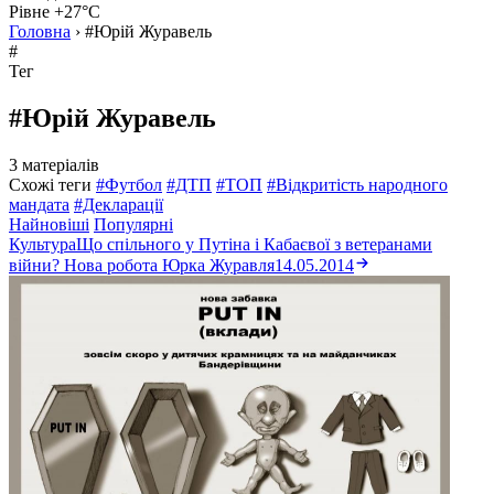
Рівне +27°C
Головна
›
#Юрій Журавель
#
Тег
#Юрій Журавель
3 матеріалів
Схожі теги
#Футбол
#ДТП
#ТОП
#Відкритість народного
мандата
#Декларації
Найновіші
Популярні
Культура
Що спільного у Путіна і Кабаєвої з ветеранами
війни? Нова робота Юрка Журавля
14.05.2014