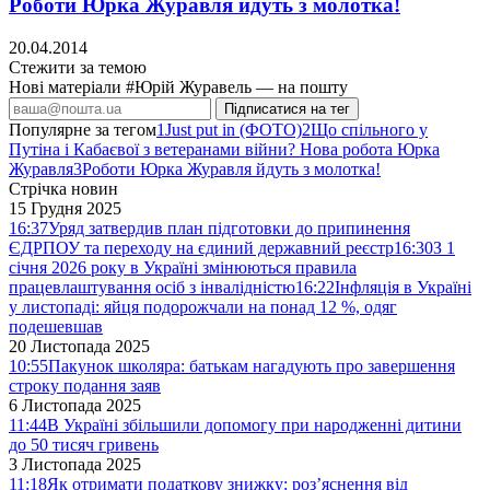
Роботи Юрка Журавля йдуть з молотка!
20.04.2014
Стежити за темою
Нові матеріали #Юрій Журавель — на пошту
Підписатися на тег
Популярне за тегом
1
Just put in (ФОТО)
2
Що спільного у
Путіна і Кабаєвої з ветеранами війни? Нова робота Юрка
Журавля
3
Роботи Юрка Журавля йдуть з молотка!
Стрічка новин
15 Грудня 2025
16:37
Уряд затвердив план підготовки до припинення
ЄДРПОУ та переходу на єдиний державний реєстр
16:30
З 1
січня 2026 року в Україні змінюються правила
працевлаштування осіб з інвалідністю
16:22
Інфляція в Україні
у листопаді: яйця подорожчали на понад 12 %, одяг
подешевшав
20 Листопада 2025
10:55
Пакунок школяра: батькам нагадують про завершення
строку подання заяв
6 Листопада 2025
11:44
В Україні збільшили допомогу при народженні дитини
до 50 тисяч гривень
3 Листопада 2025
11:18
Як отримати податкову знижку: роз’яснення від