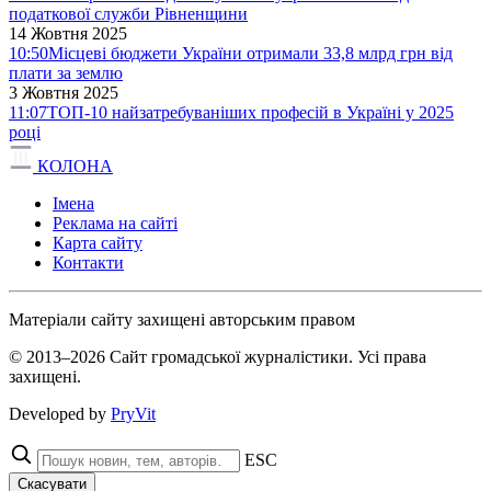
податкової служби Рівненщини
14 Жовтня 2025
10:50
Місцеві бюджети України отримали 33,8 млрд грн від
плати за землю
3 Жовтня 2025
11:07
ТОП-10 найзатребуваніших професій в Україні у 2025
році
КОЛОНА
Імена
Реклама на сайті
Карта сайту
Контакти
Матеріали сайту захищені авторським правом
© 2013–2026 Сайт громадської журналістики. Усі права
захищені.
Developed by
PryVit
ESC
Скасувати