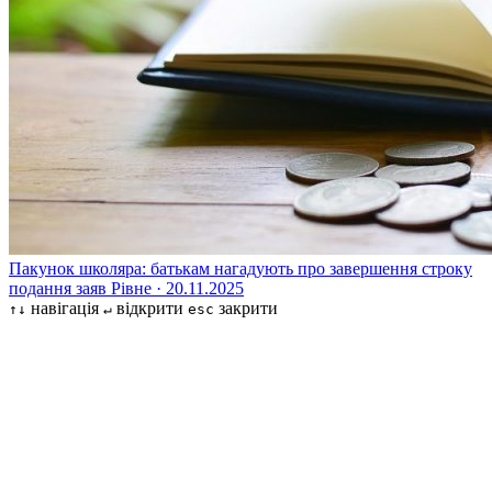
Пакунок школяра: батькам нагадують про завершення строку
подання заяв
Рівне · 20.11.2025
навігація
відкрити
закрити
↑↓
↵
esc