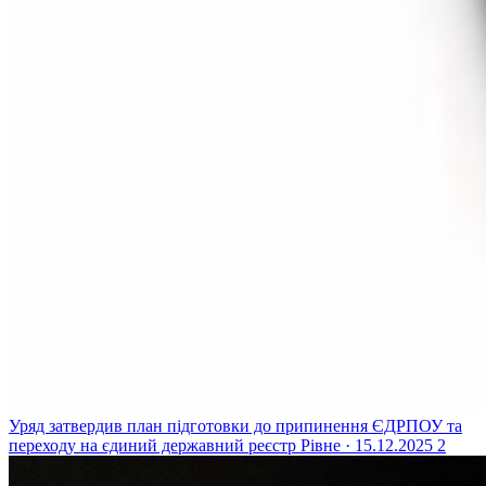
Уряд затвердив план підготовки до припинення ЄДРПОУ та
переходу на єдиний державний реєстр
Рівне · 15.12.2025
2