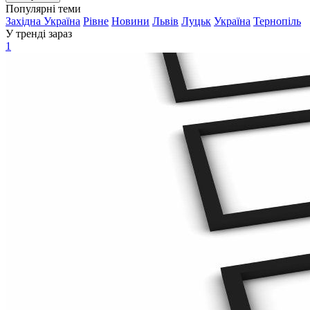
Популярні теми
Західна Україна
Рівне
Новини
Львів
Луцьк
Україна
Тернопіль
У тренді зараз
1