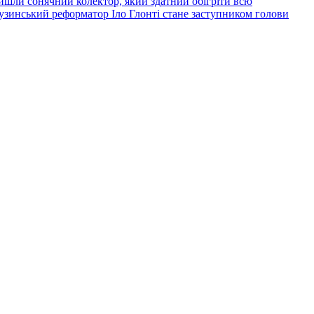
йшли сонячний колектор, який здатний обігріти всю
узинський реформатор Іло Глонті стане заступником голови