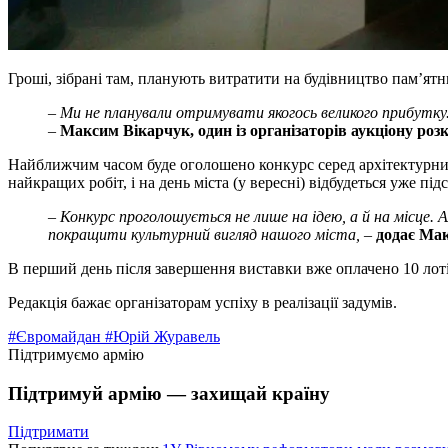
Гроші, зібрані там, планують витратити на будівництво пам’ятн
– Ми не планували отримувати якогось великого прибутку
–
Максим Вікарчук, один із організаторів аукціону розк
Найближчим часом буде оголошено конкурс серед архітектурних 
найкращих робіт, і на день міста (у вересні) відбудеться уже пі
– Конкурс проголошується не лише на ідею, а й на місце. Ал
покращити культурний вигляд нашого міста,
–
додає Ма
В перший день після завершення виставки вже оплачено 10 лотів,
Редакція бажає організаторам успіху в реалізації задумів.
#Євромайдан
#Юрій Журавель
Підтримуємо армію
Підтримуй армію — захищай країну
Підтримати