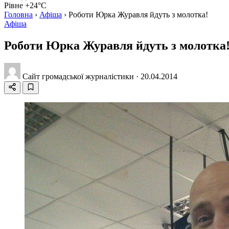
Рівне +24°C
Головна
›
Афіша
›
Роботи Юрка Журавля йдуть з молотка!
Афіша
Роботи Юрка Журавля йдуть з молотка
Сайт громадської журналістики
·
20.04.2014