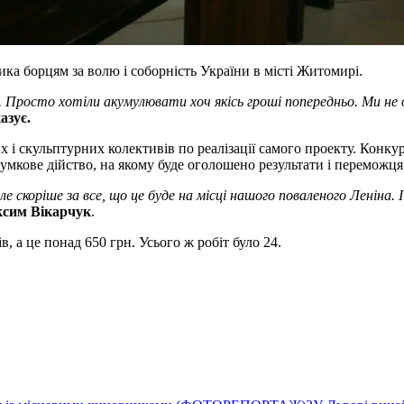
ика борцям за волю і соборність України в місті Житомирі.
. Просто хотіли акумулювати хоч якісь гроші попередньо. Ми не 
азує.
і скульптурних колективів по реалізації самого проекту. Конкур
дсумкове дійство, на якому буде оголошено результати і переможця
е скоріше за все, що це буде на місці нашого поваленого Леніна. І
ксим Вікарчук
.
 а це понад 650 грн. Усього ж робіт було 24.