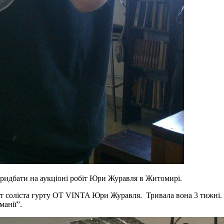
придбати на аукціоні робіт Юри Журавля в Житомирі.
біт соліста гурту OT VINTA Юри Журавля. Тривала вона 3 тижні.
манії”.