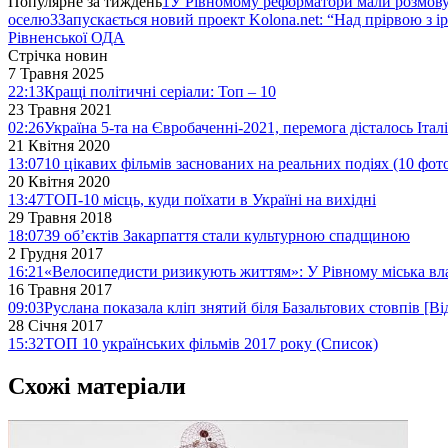
Популярне за тиждень
1
У Рівномому реформатори мали розмо
оселю
3
Запускається новий проект Kolona.net: “Над прірвою з і
Рівненської ОДА
Стрічка новин
7 Травня 2025
22:13
Кращі політичні серіали: Топ – 10
23 Травня 2021
02:26
Україна 5-та на Євробаченні-2021, перемога дісталось Італі
21 Квітня 2020
13:07
10 цікавих фільмів заснованих на реальних подіях (10 фот
20 Квітня 2020
13:47
ТОП-10 місць, куди поїхати в Україні на вихідні
29 Травня 2018
18:07
39 об’єктів Закарпаття стали культурною спадщиною
2 Грудня 2017
16:21
«Велосипедисти ризикують життям»: У Рівному міська вл
16 Травня 2017
09:03
Руслана показала кліп знятий біля Базальтових стовпів [Ві
28 Січня 2017
15:32
ТОП 10 українських фільмів 2017 року (Список)
Схожі матеріали