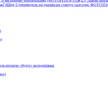
ву із місцевими чиновниками (ФОТОРЕПОРТАЖ)
2
У Львові вина
ржі”
4
Шоу Супермодель по-українски стартує сьогодні. ФОТО
5
Гр
і
о)
ада неохоче «будує» велодоріжки
део]