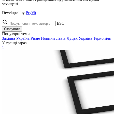
захищені.
Developed by
PryVit
ESC
Скасувати
Популярні теми
Західна Україна
Рівне
Новини
Львів
Луцьк
Україна
Тернопіль
У тренді зараз
1