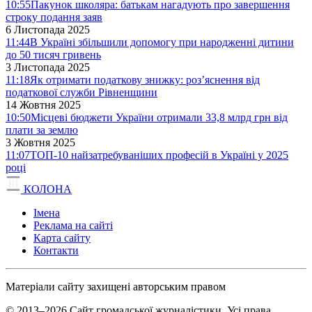
10:55
Пакунок школяра: батькам нагадують про завершення
строку подання заяв
6 Листопада 2025
11:44
В Україні збільшили допомогу при народженні дитини
до 50 тисяч гривень
3 Листопада 2025
11:18
Як отримати податкову знижку: роз’яснення від
податкової служби Рівненщини
14 Жовтня 2025
10:50
Місцеві бюджети України отримали 33,8 млрд грн від
плати за землю
3 Жовтня 2025
11:07
ТОП-10 найзатребуваніших професій в Україні у 2025
році
КОЛОНА
Імена
Реклама на сайті
Карта сайту
Контакти
Матеріали сайту захищені авторським правом
© 2013–2026 Сайт громадської журналістики. Усі права