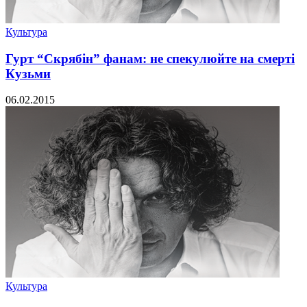
Культура
Гурт “Скрябін” фанам: не спекулюйте на смерті
Кузьми
06.02.2015
Культура