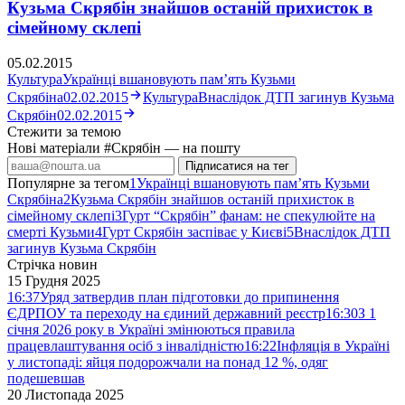
Кузьма Скрябін знайшов останій прихисток в
сімейному склепі
05.02.2015
Культура
Українці вшановують пам’ять Кузьми
Скрябіна
02.02.2015
Культура
Внаслідок ДТП загинув Кузьма
Скрябін
02.02.2015
Стежити за темою
Нові матеріали #Скрябін — на пошту
Підписатися на тег
Популярне за тегом
1
Українці вшановують пам’ять Кузьми
Скрябіна
2
Кузьма Скрябін знайшов останій прихисток в
сімейному склепі
3
Гурт “Скрябін” фанам: не спекулюйте на
смерті Кузьми
4
Гурт Скрябін заспіває у Києві
5
Внаслідок ДТП
загинув Кузьма Скрябін
Стрічка новин
15 Грудня 2025
16:37
Уряд затвердив план підготовки до припинення
ЄДРПОУ та переходу на єдиний державний реєстр
16:30
З 1
січня 2026 року в Україні змінюються правила
працевлаштування осіб з інвалідністю
16:22
Інфляція в Україні
у листопаді: яйця подорожчали на понад 12 %, одяг
подешевшав
20 Листопада 2025