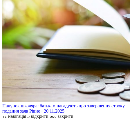
Пакунок школяра: батькам нагадують про завершення строку
подання заяв
Рівне · 20.11.2025
навігація
відкрити
закрити
↑↓
↵
esc