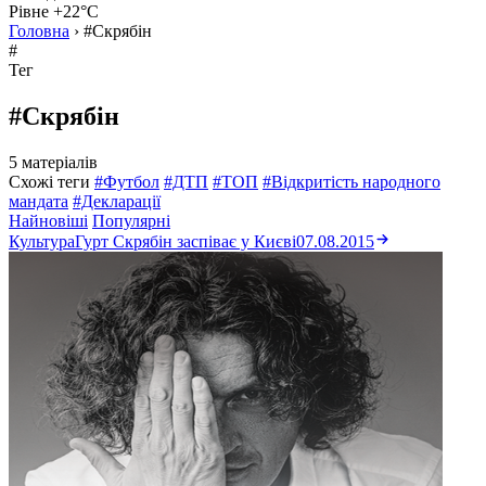
Рівне +22°C
Головна
›
#Скрябін
#
Тег
#Скрябін
5 матеріалів
Схожі теги
#Футбол
#ДТП
#ТОП
#Відкритість народного
мандата
#Декларації
Найновіші
Популярні
Культура
Гурт Скрябін заспіває у Києві
07.08.2015