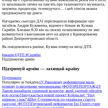
та запалювали свічки на пам’ять про талановитого музиканта,
шоумена, продюсера, телеведучого… і цей список можна
продовжувати ще довго.
Нагадаємо, сьогодні ДАІ оприлюднила інформацію про
загибель Андрія Кузьменка, відомого більше як Кузьма
Скрябін. Близько 8:20 він на своєму позашляховику не зміг
розминутися з вантажним авто на дорозі у Криворізькому
районі Дніпропетровської області.
Як повідомлялось раніше, Кузьма помер на місці ДТП.
#аварія
#ДТП
#Скрябін
Підтримуємо армію
Підтримуй армію — захищай країну
Підтримати
Популярне за тиждень
1
У Рівномому реформатори мали
розмову із місцевими чиновниками (ФОТОРЕПОРТАЖ)
2
У
Львові винайшли сонячний колектор, який здатний обігріти
всю оселю
3
Запускається новий проект Kolona.net: “Над
прірвою з іржі”
4
Шоу Супермодель по-українски стартує
сьогодні. ФОТО
5
Грузинський реформатор Іло Глонті стане