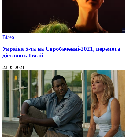
Відео
Україна 5-та на Євробаченні-2021, перемога
дісталось Італіі
23.05.2021