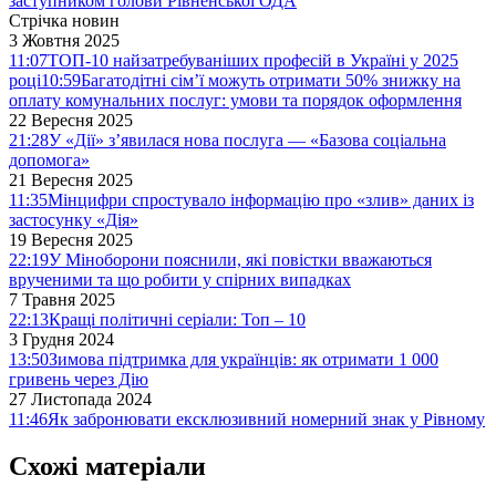
заступником голови Рівненської ОДА
Стрічка новин
3 Жовтня 2025
11:07
ТОП-10 найзатребуваніших професій в Україні у 2025
році
10:59
Багатодітні сім’ї можуть отримати 50% знижку на
оплату комунальних послуг: умови та порядок оформлення
22 Вересня 2025
21:28
У «Дії» з’явилася нова послуга — «Базова соціальна
допомога»
21 Вересня 2025
11:35
Мінцифри спростувало інформацію про «злив» даних із
застосунку «Дія»
19 Вересня 2025
22:19
У Міноборони пояснили, які повістки вважаються
врученими та що робити у спірних випадках
7 Травня 2025
22:13
Кращі політичні серіали: Топ – 10
3 Грудня 2024
13:50
Зимова підтримка для українців: як отримати 1 000
гривень через Дію
27 Листопада 2024
11:46
Як забронювати ексклюзивний номерний знак у Рівному
Схожі матеріали