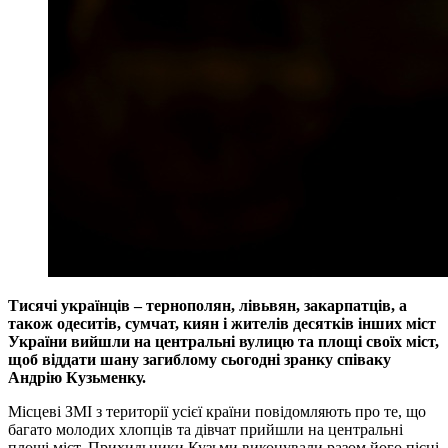
Тисячі українців – тернополян, лівьвян, закарпатців, а
також одеситів, сумчат, киян і жителів десятків інших міст
України вийшли на центральні вулицю та площі своїх міст,
щоб віддати шану загиблому сьогодні зранку співаку
Андрію Кузьменку.
Місцеві ЗМІ з території усієї країни повідомляють про те, що
багато молодих хлопців та дівчат прийшли на центральні
площі міст. Прихильники Кузьми виконували разом його пісні