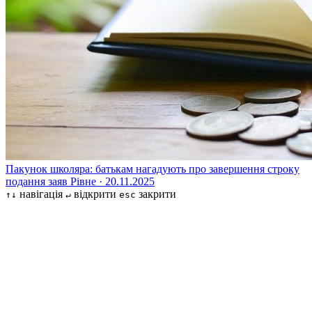
Пакунок школяра: батькам нагадують про завершення строку
подання заяв
Рівне · 20.11.2025
навігація
відкрити
закрити
↑↓
↵
esc