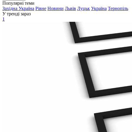
Популярні теми
Західна Україна
Рівне
Новини
Львів
Луцьк
Україна
Тернопіль
У тренді зараз
1