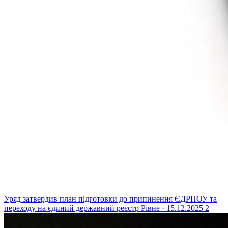
Уряд затвердив план підготовки до припинення ЄДРПОУ та
переходу на єдиний державний реєстр
Рівне · 15.12.2025
2