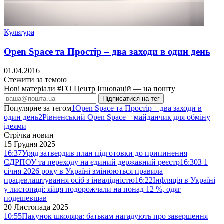
Культура
Open Space та Простір – два заходи в один день
01.04.2016
Стежити за темою
Нові матеріали #ГО Центр Інновацій — на пошту
Підписатися на тег
Популярне за тегом
1
Open Space та Простір – два заходи в
один день
2
Рівненський Open Space – майданчик для обміну
ідеями
Стрічка новин
15 Грудня 2025
16:37
Уряд затвердив план підготовки до припинення
ЄДРПОУ та переходу на єдиний державний реєстр
16:30
З 1
січня 2026 року в Україні змінюються правила
працевлаштування осіб з інвалідністю
16:22
Інфляція в Україні
у листопаді: яйця подорожчали на понад 12 %, одяг
подешевшав
20 Листопада 2025
10:55
Пакунок школяра: батькам нагадують про завершення