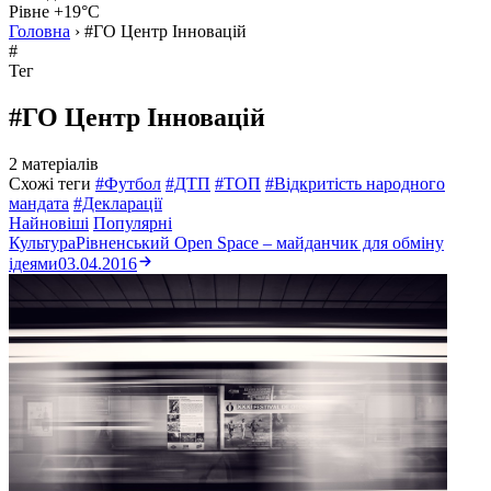
Рівне +19°C
Головна
›
#ГО Центр Інновацій
#
Тег
#ГО Центр Інновацій
2 матеріалів
Схожі теги
#Футбол
#ДТП
#ТОП
#Відкритість народного
мандата
#Декларації
Найновіші
Популярні
Культура
Рівненський Open Space – майданчик для обміну
ідеями
03.04.2016