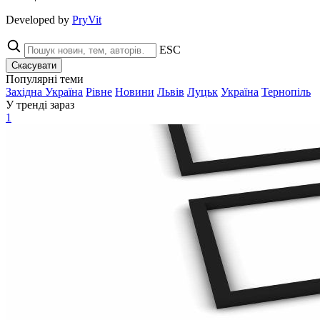
Developed by
PryVit
ESC
Скасувати
Популярні теми
Західна Україна
Рівне
Новини
Львів
Луцьк
Україна
Тернопіль
У тренді зараз
1