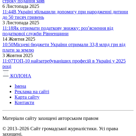
строку подання заяв
6 Листопада 2025
11:44
В Україні збільшили допомогу при народженні дитини
до 50 тисяч гривень
3 Листопада 2025
11:18
Як отримати податкову знижку: роз’яснення від
податкової служби Рівненщини
14 Жовтня 2025
10:50
Місцеві бюджети України отримали 33,8 млрд грн від
плати за землю
3 Жовтня 2025
11:07
ТОП-10 найзатребуваніших професій в Україні у 2025
році
КОЛОНА
Імена
Реклама на сайті
Карта сайту
Контакти
Матеріали сайту захищені авторським правом
© 2013–2026 Сайт громадської журналістики. Усі права
захищені.