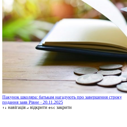
Пакунок школяра: батькам нагадують про завершення строку
подання заяв
Рівне · 20.11.2025
навігація
відкрити
закрити
↑↓
↵
esc