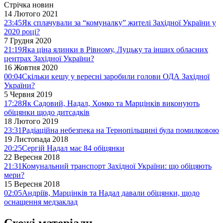
Стрічка новин
14 Лютого 2021
23:45
Як сплачували за “комуналку” жителі Західної України у
2020 році?
7 Грудня 2020
21:19
Яка ціна ялинки в Рівному, Луцьку та інших обласних
центрах Західної України?
16 Жовтня 2020
00:04
Скільки кешу у вересні заробили голови ОДА Західної
України?
5 Червня 2019
17:28
Як Садовий, Надал, Хомко та Марцінків виконують
обіцянки щодо дитсадків
18 Лютого 2019
23:31
Радіаційна небезпека на Тернопільщині була помилковою
19 Листопада 2018
20:25
Сергій Надал має 84 обіцянки
22 Вересня 2018
21:31
Комунальний транспорт Західної України: що обіцяють
мери?
15 Вересня 2018
02:05
Андріїв, Марцінків та Надал давали обіцянки, щодо
оснащення медзаклад