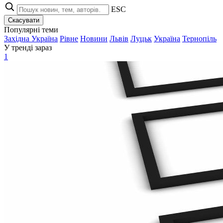
ESC
Скасувати
Популярні теми
Західна Україна
Рівне
Новини
Львів
Луцьк
Україна
Тернопіль
У тренді зараз
1