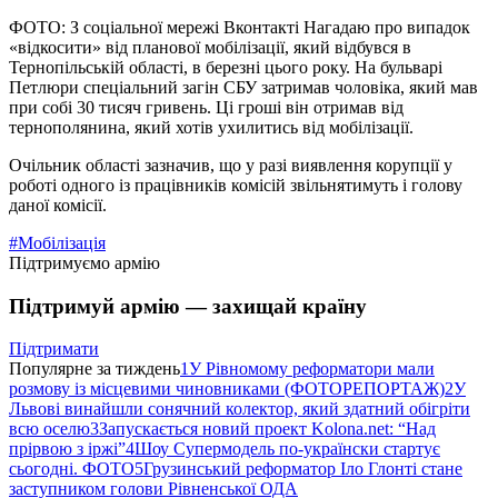
ФОТО: З соціальної мережі Вконтакті Нагадаю про випадок
«відкосити» від планової мобілізації, який відбувся в
Тернопільській області, в березні цього року. На бульварі
Петлюри спеціальний загін СБУ затримав чоловіка, який мав
при собі 30 тисяч гривень. Ці гроші він отримав від
тернополянина, який хотів ухилитись від мобілізації.
Очільник області зазначив, що у разі виявлення корупції у
роботі одного із працівників комісій звільнятимуть і голову
даної комісії.
#Мобілізація
Підтримуємо армію
Підтримуй армію — захищай країну
Підтримати
Популярне за тиждень
1
У Рівномому реформатори мали
розмову із місцевими чиновниками (ФОТОРЕПОРТАЖ)
2
У
Львові винайшли сонячний колектор, який здатний обігріти
всю оселю
3
Запускається новий проект Kolona.net: “Над
прірвою з іржі”
4
Шоу Супермодель по-українски стартує
сьогодні. ФОТО
5
Грузинський реформатор Іло Глонті стане
заступником голови Рівненської ОДА