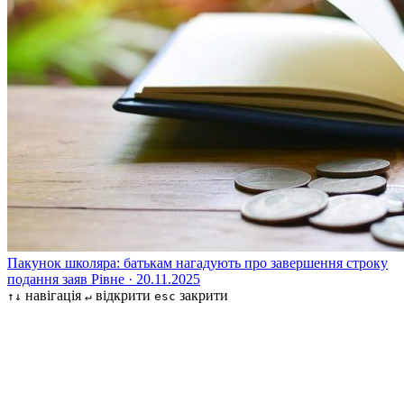
Пакунок школяра: батькам нагадують про завершення строку
подання заяв
Рівне · 20.11.2025
навігація
відкрити
закрити
↑↓
↵
esc