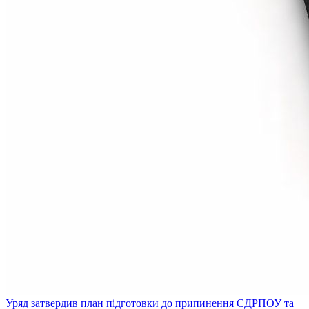
Уряд затвердив план підготовки до припинення ЄДРПОУ та