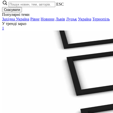
ESC
Скасувати
Популярні теми
Західна Україна
Рівне
Новини
Львів
Луцьк
Україна
Тернопіль
У тренді зараз
1