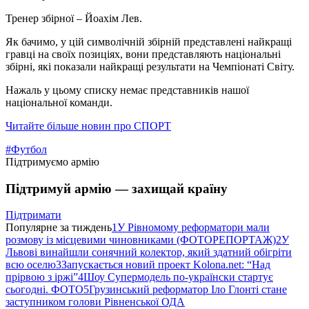
Тренер збірної – Йоахім Лев.
Як бачимо, у цій символічній збірній представлені найкращі
гравці на своїх позиціях, вони представляють національні
збірні, які показали найкращі результати на Чемпіонаті Світу.
Нажаль у цьому списку немає представників нашої
національної команди.
Читайте більше новин про СПОРТ
#Футбол
Підтримуємо армію
Підтримуй армію — захищай країну
Підтримати
Популярне за тиждень
1
У Рівномому реформатори мали
розмову із місцевими чиновниками (ФОТОРЕПОРТАЖ)
2
У
Львові винайшли сонячний колектор, який здатний обігріти
всю оселю
3
Запускається новий проект Kolona.net: “Над
прірвою з іржі”
4
Шоу Супермодель по-українски стартує
сьогодні. ФОТО
5
Грузинський реформатор Іло Глонті стане
заступником голови Рівненської ОДА