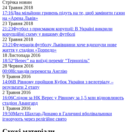
Стрічка новин
24 Травня 2018
17:16
Два мільйони гривень підуть на те, щоб замінити газон
на «Арена Львів»
23 Травня 2018
21:23
Футбол з присмаком корупції: В Україні викрили
корупційні схему у вищому футболі
22 Травня 2018
23:21
Федерація футболу Львівщини хоче вдихнули нове
життя у стадіон «Торпедо»
18 Листопада 2016
18:52
“Верес” на виїзді переміг “Тернопіль”
28 Червня 2016
00:08
Ісландія перемогла Англію
9 Травня 2016
14:06
В Рівному пройшов Кубок України з велотріалу –
результати 2 етапу
2 Травня 2016
16:06
Слідом за НК Верес у Рівному за 1,5 млн відновлюють
стадіон Авангард
1 Травня 2016
19:50
Матч Шахтар-Динамо в Галичині вболівальники
ігнорують через релігійне свято
Схожі матеріали