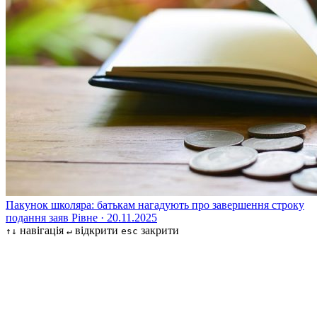
Пакунок школяра: батькам нагадують про завершення строку
подання заяв
Рівне · 20.11.2025
навігація
відкрити
закрити
↑↓
↵
esc