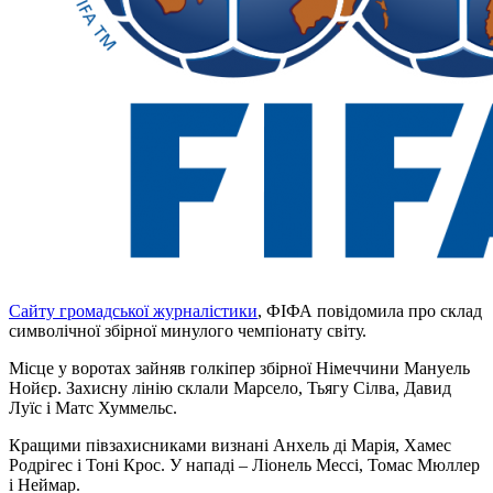
Сайту громадської журналістики
, ФІФА повідомила про склад
символічної збірної минулого чемпіонату світу.
Місце у воротах зайняв голкіпер збірної Німеччини Мануель
Нойєр.
Захисну лінію склали Марсело, Тьягу Сілва, Давид
Луїс і Матс Хуммельс.
Кращими півзахисниками визнані Анхель ді Марія, Хамес
Родрігес і Тоні Крос. У нападі – Ліонель Мессі, Томас Мюллер
і Неймар.