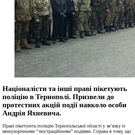
Націоналісти та інші праві пікетують
поліцію в Тернополі. Призвели до
протестних акцій події навколо особи
Андрія Яхневича.
Праві пікетують поліцію Тернопільської області у зв’язку із
минулорічними “люстраційними” подіями. Справа в тому, що