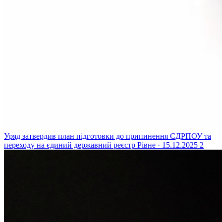
Уряд затвердив план підготовки до припинення ЄДРПОУ та
переходу на єдиний державний реєстр
Рівне · 15.12.2025
2