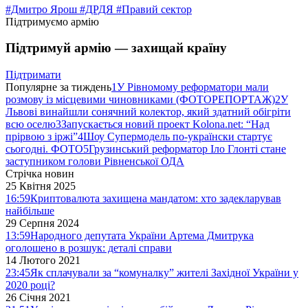
#Дмитро Ярош
#ДРДЯ
#Правий сектор
Підтримуємо армію
Підтримуй армію — захищай країну
Підтримати
Популярне за тиждень
1
У Рівномому реформатори мали
розмову із місцевими чиновниками (ФОТОРЕПОРТАЖ)
2
У
Львові винайшли сонячний колектор, який здатний обігріти
всю оселю
3
Запускається новий проект Kolona.net: “Над
прірвою з іржі”
4
Шоу Супермодель по-українски стартує
сьогодні. ФОТО
5
Грузинський реформатор Іло Глонті стане
заступником голови Рівненської ОДА
Стрічка новин
25 Квітня 2025
16:59
Криптовалюта захищена мандатом: хто задекларував
найбільше
29 Серпня 2024
13:59
Народного депутата України Артема Дмитрука
оголошено в розшук: деталі справи
14 Лютого 2021
23:45
Як сплачували за “комуналку” жителі Західної України у
2020 році?
26 Січня 2021