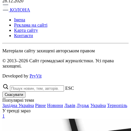
28.12.2020
КОЛОНА
Імена
Реклама на сайті
Карта сайту
Контакти
Матеріали сайту захищені авторським правом
© 2013–2026 Сайт громадської журналістики. Усі права
захищені.
Developed by
PryVit
ESC
Скасувати
Популярні теми
Західна Україна
Рівне
Новини
Львів
Луцьк
Україна
Тернопіль
У тренді зараз
1