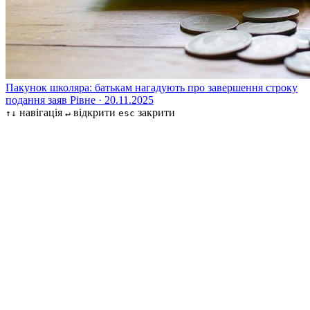
Пакунок школяра: батькам нагадують про завершення строку
подання заяв
Рівне · 20.11.2025
навігація
відкрити
закрити
↑↓
↵
esc