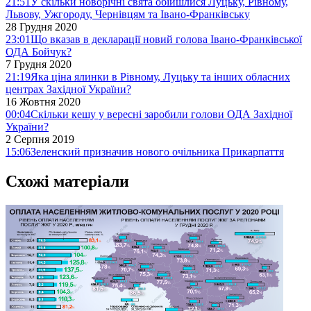
21:51
У скільки новорічні свята обійшлися Луцьку, Рівному,
Львову, Ужгороду, Чернівцям та Івано-Франківську
28 Грудня 2020
23:01
Що вказав в декларації новий голова Івано-Франківської
ОДА Бойчук?
7 Грудня 2020
21:19
Яка ціна ялинки в Рівному, Луцьку та інших обласних
центрах Західної України?
16 Жовтня 2020
00:04
Скільки кешу у вересні заробили голови ОДА Західної
України?
2 Серпня 2019
15:06
Зеленский призначив нового очільника Прикарпаття
Схожі матеріали