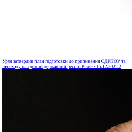
Уряд затвердив план підготовки до припинення ЄДРПОУ та
переходу на єдиний державний реєстр
Рівне · 15.12.2025
2