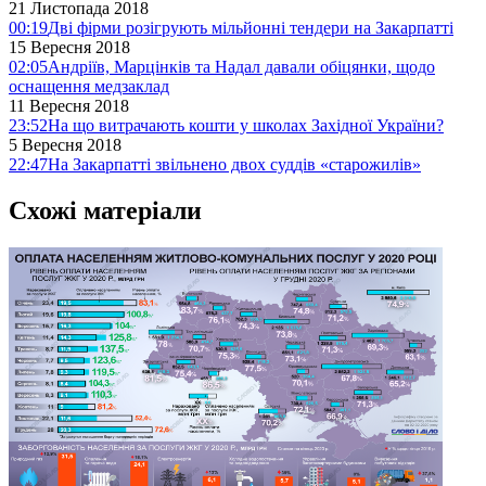
21 Листопада 2018
00:19
Дві фірми розігрують мільйонні тендери на Закарпатті
15 Вересня 2018
02:05
Андріїв, Марцінків та Надал давали обіцянки, щодо
оснащення медзаклад
11 Вересня 2018
23:52
На що витрачають кошти у школах Західної України?
5 Вересня 2018
22:47
На Закарпатті звільнено двох суддів «старожилів»
Схожі матеріали