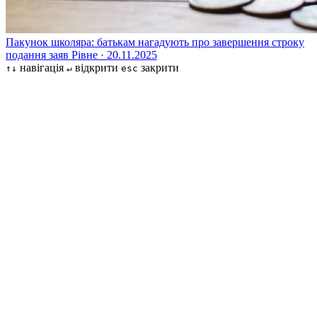
Пакунок школяра: батькам нагадують про завершення строку
подання заяв
Рівне · 20.11.2025
навігація
відкрити
закрити
↑↓
↵
esc