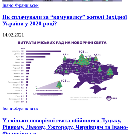
Івано-Франківськ
Як сплачували за “комуналку” жителі Західної
України у 2020 році?
14.02.2021
Івано-Франківськ
У скільки новорічні свята обійшлися Луцьку,
Рівному, Львову, Ужгороду, Чернівцям та Івано-
Франківську