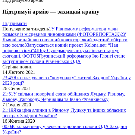
Підтримуємо армію
Підтримуй армію — захищай країну
Підтримати
Популярне за тиждень
1
У Рівномому реформатори мали
розмову із місцевими чиновниками (ФОТОРЕПОРТАЖ)
2
У
Львові винайшли сонячний колектор, який здатний обігріти
всю оселю
3
Запускається новий проект Kolona.net: “Над
прірвою з іржі”
4
Шоу Супермодель по-українски стартує
сьогодні. ФОТО
5
Грузинський реформатор Іло Глонті стане
заступником голови Рівненської ОДА
Стрічка новин
14 Лютого 2021
23:45
Як сплачували за “комуналку” жителі Західної України у
2020 році?
26 Січня 2021
21:51
У скільки новорічні свята обійшлися Луцьку, Рівному,
Львову, Ужгороду, Чернівцям та Івано-Франківську
7 Грудня 2020
21:19
Яка ціна ялинки в Рівному, Луцьку та інших обласних
центрах Західної України?
16 Жовтня 2020
00:04
Скільки кешу у вересні заробили голови ОДА Західної
України?