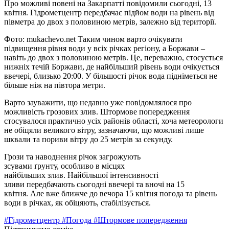
Про можливі повені на Закарпатті повідомили сьогодні, 13
квітня. Гідрометцентр передбачає підйом води на рівень від
півметра до двох з половиною метрів, залежно від території.
Фото: mukachevo.net Таким чином варто очікувати
підвищення рівня води у всіх річках регіону, а Боржави –
навіть до двох з половиною метрів. Це, переважно, стосується
нижніх течій Боржави, де найбільший рівень води очікується
ввечері, близько 20:00. У більшості річок вода підніметься не
більше ніж на півтора метри.
Варто зауважити, що недавно уже повідомлялося про
можливість грозових злив. Штормове попередження
стосувалося практично усіх районів області, хоча метеорологи
не обіцяли великого вітру, зазначаючи, що можливі лише
шквали та пориви вітру до 25 метрів за секунду.
Грози та наводнення річок загрожують
зсувами ґрунту, особливо в місцях
найбільших злив. Найбільшої інтенсивності
зливи передбачають сьогодні ввечері та вночі на 15
квітня. Але вже ближче до вечора 15 квітня погода та рівень
води в річках, як обіцяють, стабілізується.
#Гідрометцентр
#Погода
#Штормове попередження