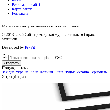
Імена
Реклама на сайті
Карта сайту
Контакти
Матеріали сайту захищені авторським правом
© 2013–2026 Сайт громадської журналістики. Усі права
захищені.
Developed by
PryVit
ESC
Скасувати
Популярні теми
Західна Україна
Рівне
Новини
Львів
Луцьк
Україна
Тернопіль
У тренді зараз
1