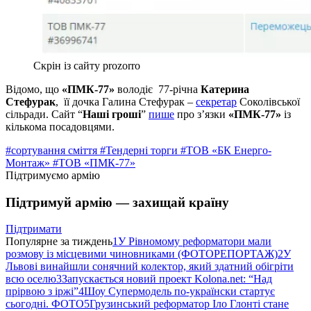
Скрін із сайту prozorro
Відомо, що
«ПМК-77»
володіє 77-річна
Катерина
Стефурак
, її дочка Галина Стефурак –
секретар
Соколівської
сільради. Сайт “
Наші гроші
”
пише
про з’язки
«ПМК-77»
із
кількома посадовцями.
#сортування сміття
#Тендерні торги
#ТОВ «БК Енерго-
Монтаж»
#ТОВ «ПМК-77»
Підтримуємо армію
Підтримуй армію — захищай країну
Підтримати
Популярне за тиждень
1
У Рівномому реформатори мали
розмову із місцевими чиновниками (ФОТОРЕПОРТАЖ)
2
У
Львові винайшли сонячний колектор, який здатний обігріти
всю оселю
3
Запускається новий проект Kolona.net: “Над
прірвою з іржі”
4
Шоу Супермодель по-українски стартує
сьогодні. ФОТО
5
Грузинський реформатор Іло Глонті стане