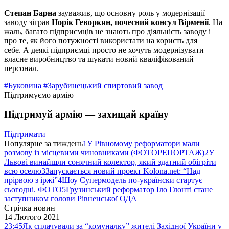
Степан Барна
зауважив, що основну роль у модернізації
заводу зіграв
Норік Геворкян, почесний консул Вірменії
. На
жаль, багато підприємців не знають про діяльність заводу і
про те, як його потужності використати на користь для
себе. А деякі підприємці просто не хочуть модернізувати
власне виробництво та шукати новий кваліфікований
персонал.
#Буковина
#Зарубинецький спиртовий завод
Підтримуємо армію
Підтримуй армію — захищай країну
Підтримати
Популярне за тиждень
1
У Рівномому реформатори мали
розмову із місцевими чиновниками (ФОТОРЕПОРТАЖ)
2
У
Львові винайшли сонячний колектор, який здатний обігріти
всю оселю
3
Запускається новий проект Kolona.net: “Над
прірвою з іржі”
4
Шоу Супермодель по-українски стартує
сьогодні. ФОТО
5
Грузинський реформатор Іло Глонті стане
заступником голови Рівненської ОДА
Стрічка новин
14 Лютого 2021
23:45
Як сплачували за “комуналку” жителі Західної України у