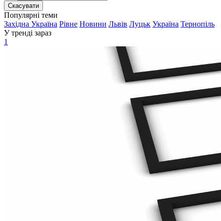
Скасувати
Популярні теми
Західна Україна
Рівне
Новини
Львів
Луцьк
Україна
Тернопіль
У тренді зараз
1