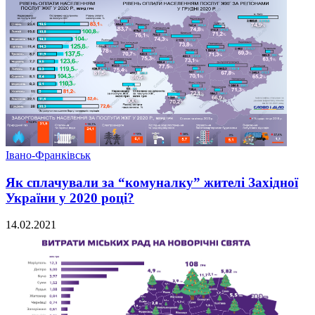
Івано-Франківськ
Як сплачували за “комуналку” жителі Західної
України у 2020 році?
14.02.2021