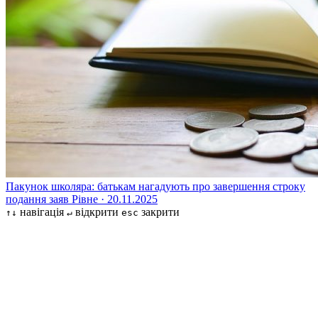
Пакунок школяра: батькам нагадують про завершення строку
подання заяв
Рівне · 20.11.2025
навігація
відкрити
закрити
↑↓
↵
esc