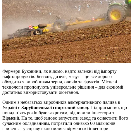
Фермери Буковини, як відомо, надто залежні від імпорту
нафтопродуктів. Бензин, дизель, мазут – це все дорого
обходиться виробникам зерна, овочів та фруктів. Місцеві
технологи пропонують універсальне рішення – для економії
достатньо використовувати біоетанол.
Одним з небагатьох виробників альтернативного палива в
Україні є
Зарубинецької спиртовий завод
. Підприємство, що
понад п’ять років було закритим, відновили інвестори з
Вірменії. На те, щоб заново запустити завод та оснастити його
сучасним обладнанням, потратили близько 60 мільйонів
гривень – у справу включилися вірменські інвестори.