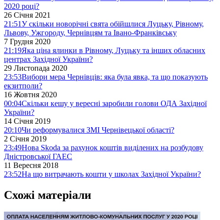
2020 році?
26 Січня 2021
21:51
У скільки новорічні свята обійшлися Луцьку, Рівному,
Львову, Ужгороду, Чернівцям та Івано-Франківську
7 Грудня 2020
21:19
Яка ціна ялинки в Рівному, Луцьку та інших обласних
центрах Західної України?
29 Листопада 2020
23:53
Вибори мера Чернівців: яка була явка, та що показують
екзитполи?
16 Жовтня 2020
00:04
Скільки кешу у вересні заробили голови ОДА Західної
України?
14 Січня 2019
20:10
Чи реформувалися ЗМІ Чернівецької області?
2 Січня 2019
23:49
Нова Skodа за рахунок коштів виділених на розбудову
Дністровської ГАЕС
11 Вересня 2018
23:52
На що витрачають кошти у школах Західної України?
Схожі матеріали