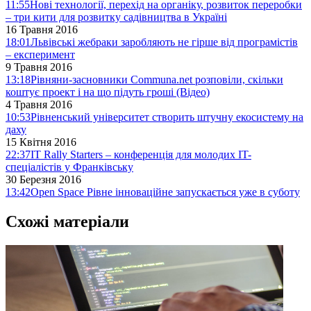
11:55
Нові технології, перехід на органіку, розвиток переробки
– три кити для розвитку садівництва в Україні
16 Травня 2016
18:01
Львівські жебраки заробляють не гірше від програмістів
– експеримент
9 Травня 2016
13:18
Рівняни-засновники Communa.net розповіли, скільки
коштує проект і на що підуть гроші (Відео)
4 Травня 2016
10:53
Рівненський університет створить штучну екосистему на
даху
15 Квітня 2016
22:37
IT Rally Starters – конференція для молодих IT-
спеціалістів у Франківську
30 Березня 2016
13:42
Open Space Рівне інноваційне запускається уже в суботу
Схожі матеріали