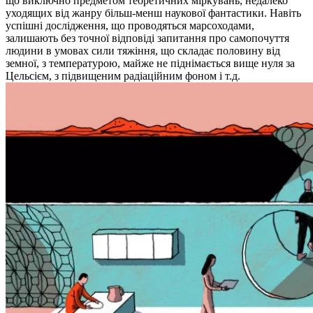
що виключно предметом теоретичних міркувань, недалеко
уходящих від жанру більш-менш наукової фантастики. Навіть
успішні дослідження, що проводяться марсоходами,
залишають без точної відповіді запитання про самопочуття
людини в умовах сили тяжіння, що складає половину від
земної, з температурою, майже не піднімається вище нуля за
Цельсієм, з підвищеним радіаційним фоном і т.д.