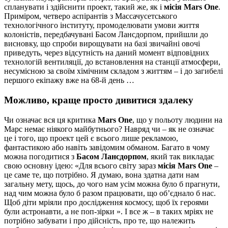
спланувати і здійснити проект, такий же, як і
місія Mars One
.
Приміром, четверо аспірантів з Массачусетського
технологічного інституту, промоделювати умови життя
колоністів, передбачувані Басом Лансдорпом, прийшли до
висновку, що спроби вирощувати на базі звичайні овочі
приведуть, через відсутність на даний момент відповідних
технологій вентиляції, до встановлення на станції атмосфери,
несумісною за своїм хімічним складом з життям – і до загибелі
першого екіпажу вже на 68-й день …
Можливо, краще просто дивитися здалеку
Чи означає вся ця критика
Mars One
, що у польоту людини на
Марс немає ніякого майбутнього? Навряд чи – як не означає
це і того, що проект цей є всього лише рекламою,
фантастикою або навіть завідомим обманом. Багато в чому
можна погодитися з
Басом Лансдорпом
, який так викладає
свою основну ідею: «Для всього світу зараз
місія Mars One
–
це саме те, що потрібно. Я думаю, вона здатна дати нам
загальну мету, щось, до чого нам усім можна було б прагнути,
над чим можна було б разом працювати, що об’єднало б нас.
Щоб діти мріяли про дослідження космосу, щоб їх героями
були астронавти, а не поп-зірки ». І все ж – в таких мріях не
потрібно забувати і про дійсність, про те, що належить