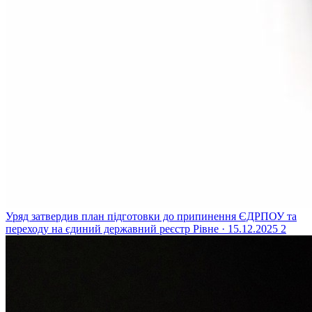
Уряд затвердив план підготовки до припинення ЄДРПОУ та
переходу на єдиний державний реєстр
Рівне · 15.12.2025
2