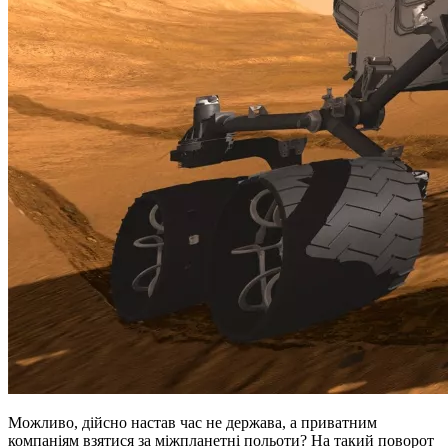
Можливо, дійсно настав час не держава, а приватним
компаніям взятися за міжпланетні польоти? На такий поворот