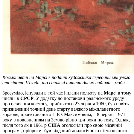
Космонавти на Марсі в поданні художника середини минулого
століття. Шкода, що стильні антени давно вийшли з моди.
Зрозуміло, існували в той час і плани польоту на
Марс
, в тому
числі і в
СРСР
. У додатку до постанови радянського уряду
про освоєння космосу, прийнятого 23 червня 1960, був навіть
призначений точний день старту важкого міжпланетного
корабля, проектованого Г. Ю. Максимовим, – 8 червня 1971
року, з поверненням на Землю рівно три роки по тому. Однак,
після того як в 1961 р
США
оголосили про свою місячній
програмі, пріоритет був відданий аналогічного вітчизняного