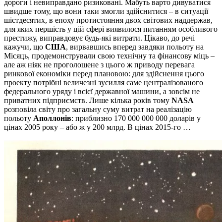
дороги і невиправдано ризиковані. Мабуть варто дивуватися
швидше тому, що вони таки змогли здійснитися – в ​​ситуації
шістдесятих, в епоху протистояння двох світових наддержав,
для яких першість у цій сфері виявилося питанням особливого
престижу, виправдовує будь-які витрати. Цікаво, до речі
кажучи, що
США
, вирвавшись вперед завдяки польоту на
Місяць, продемонстрували свою технічну та фінансову міць –
але аж ніяк не проголошене з цього ж приводу перевага
ринкової економіки перед плановою: для здійснення цього
проекту потрібні величезні зусилля саме централізованого
федерального уряду і всієї державної машини, а зовсім не
приватних підприємств. Лише кілька років тому
NASA
розповіла світу про загальну суму витрат на реалізацію
польоту
Аполлонів
: приблизно 170 000 000 000 доларів у
цінах 2005 року – або ж у 200 млрд. В цінах 2015-го …