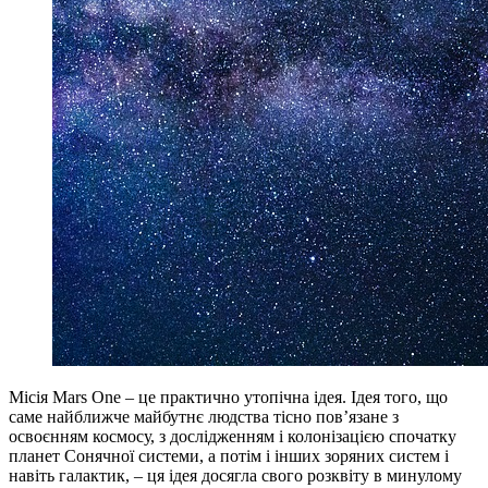
Місія Mars One – це практично утопічна ідея. Ідея того, що
саме найближче майбутнє людства тісно пов’язане з
освоєнням космосу, з дослідженням і колонізацією спочатку
планет Сонячної системи, а потім і інших зоряних систем і
навіть галактик, – ця ідея досягла свого розквіту в минулому