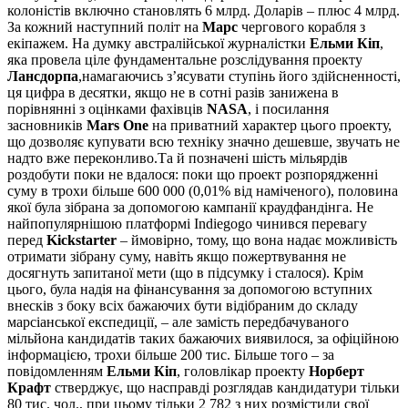
колоністів включно становлять 6 млрд. Доларів – плюс 4 млрд.
За кожний наступний політ на
Марс
чергового корабля з
екіпажем. На думку австралійської журналістки
Ельми Кіп
,
яка провела ціле фундаментальне розслідування проекту
Лансдорпа
,намагаючись з’ясувати ступінь його здійсненності,
ця цифра в десятки, якщо не в сотні разів занижена в
порівнянні з оцінками фахівців
NASA
, і посилання
засновників
Mars One
на приватний характер цього проекту,
що дозволяє купувати всю техніку значно дешевше, звучать не
надто вже переконливо.Та й позначені шість мільярдів
роздобути поки не вдалося: поки що проект розпорядженні
суму в трохи більше 600 000 (0,01% від наміченого), половина
якої була зібрана за допомогою кампанії краудфандінга. Не
найпопулярнішою платформі Indiegogo чинився перевагу
перед
Kickstarter
– ймовірно, тому, що вона надає можливість
отримати зібрану суму, навіть якщо пожертвування не
досягнуть запитаної мети (що в підсумку і сталося). Крім
цього, була надія на фінансування за допомогою вступних
внесків з боку всіх бажаючих бути відібраним до складу
марсіанської експедиції, – але замість передбачуваного
мільйона кандидатів таких бажаючих виявилося, за офіційною
інформацією, трохи більше 200 тис. Більше того – за
повідомленням
Ельми Кіп
, головлікар проекту
Норберт
Крафт
стверджує, що насправді розглядав кандидатури тільки
80 тис. чол., при цьому тільки 2 782 з них розмістили свої