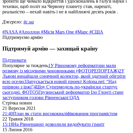
зробити ще чимало відкриттів і удосконалень в галузі науки і
техніки, щоб політ на Червону планету став, нарешті,
реальністю – нехай навіть і не в найближчі десять років .
Джерело:
itc.ua
#NASA
#Аполлон
#Місія Mars One
#Марс
#США
Підтримуємо армію
Підтримуй армію — захищай країну
Підтримати
Популярне за тиждень
1
У Рівномому реформатори мали
розмову із місцевими чиновниками (ФОТОРЕПОРТАЖ)
2
У
Львові винайшли сонячний колектор, який здатний обігріти
всю оселю
3
Запускається новий проект Kolona.net: “Над
прірвою з іржі”
4
Шоу Супермодель по-українски стартує
сьогодні. ФОТО
5
Грузинський реформатор Іло Глонті стане
заступником голови Рівненської ОДА
Стрічка новин
21 Вересня 2021
21:40
План як стати висококваліфікованим програмістом
22 Травня 2018
15:18
На Рівненщині дозволили видобувати граніт
15 Липня 2016