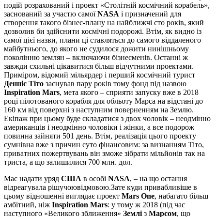
подій розрахований і проект «Столітній космічний корабель»,
заснований за участю самої
NASA
і призначений для
створення такого бізнес-плану на найближчі сто років, який
дозволив би здійснити космічні подорожі. Втім, як видно із
самої цієї назви, плани ці ставляться до самого віддаленого
майбутнього, до якого не судилося дожити нинішньому
поколінню землян – включаючи бізнесменів. Останні ж
завжди схильні цікавитися більш відчутними проектами.
Приміром, відомий мільярдер і перший космічний турист
Денніс Тіто
заснував пару років тому фонд під назвою
Inspiration Mars
, мета якого – сприяти запуску вже в 2018
році пілотованого корабля для обльоту Марса на відстані до
160 км від поверхні з наступним поверненням на Землю.
Екіпаж при цьому буде складатися з двох чоловік – неодмінно
американців і неодмінно чоловіки і жінки, а все подорож
повинна зайняти 501 день. Втім, реалізація цього проекту
сумнівна вже з причин суто фінансовим: за визнанням Тіто,
приватних пожертвувань він зможе зібрати мільйонів так на
триста, а що залишилися 700 млн. дол.
Має надати уряд
США
в особі
NASA
, – на що остання
відреагувала рішучоювідмовою.Зате куди привабливіше в
цьому відношенні виглядає проект
Mars One
, набагато більш
амбітний, ніж
Inspiration Mars
: у тому ж 2018 (під час
наступного «Великого зближення»
Землі
з
Марсом
, що