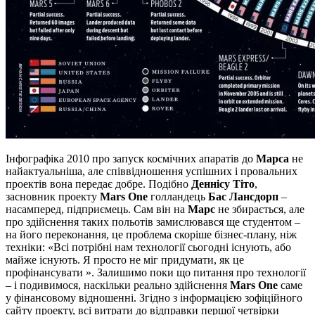
Інфографіка 2010 про запуск космічних апаратів до
Марса
не
найактуальніша, але співвідношення успішних і провальних
проектів вона передає добре. Подібно
Деннісу Тіто
,
засновник проекту
Mars One
голландець
Бас Лансдорп
–
насамперед, підприємець. Сам він на
Марс
не збирається, але
про здійснення таких польотів замислювався ще студентом –
на його переконання, це проблема скоріше бізнес-плану, ніж
техніки: «Всі потрібні нам технології сьогодні існують, або
майже існують. Я просто не міг придумати, як це
профінансувати ». Залишимо поки що питання про технології
– і подивимося, наскільки реально здійснення
Mars One
саме
у фінансовому відношенні. Згідно з інформацією зофіційного
сайту проекту, всі витрати до відправки першої четвірки