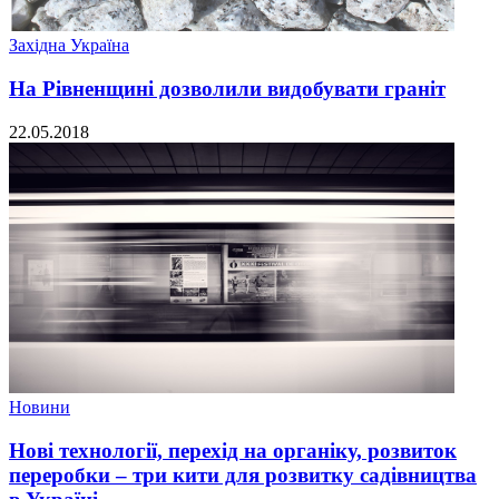
Західна Україна
На Рівненщині дозволили видобувати граніт
22.05.2018
Новини
Нові технології, перехід на органіку, розвиток
переробки – три кити для розвитку садівництва