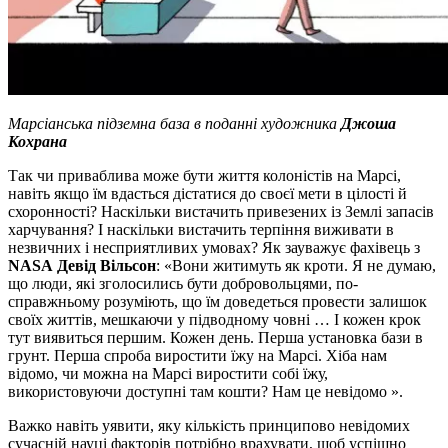
Марсіанська підземна база в поданні художника
Джоша
Кохрана
Так чи приваблива може бути життя колоністів на Марсі,
навіть якщо їм вдасться дістатися до своєї мети в цілості й
схоронності? Наскільки вистачить привезених із Землі запасів
харчування? І наскільки вистачить терпіння виживати в
незвичних і несприятливих умовах? Як зауважує фахівець з
NASA
Девід Вільсон
: «Вони житимуть як кроти. Я не думаю,
що люди, які зголосились бути добровольцями, по-
справжньому розуміють, що їм доведеться провести залишок
своїх життів, мешкаючи у підводному човні … І кожен крок
тут виявиться першим. Кожен день. Перша установка бази в
грунт. Перша спроба виростити їжу на Марсі. Хіба нам
відомо, чи можна на Марсі виростити собі їжу,
використовуючи доступні там кошти? Нам це невідомо ».
Важко навіть уявити, яку кількість принципово невідомих
сучасній науці факторів потрібно врахувати, щоб успішно