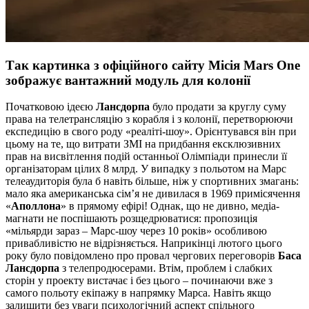
Так картинка з офіційного сайту
Місія Mars One
зображує вантажний модуль для колонії
Початковою ідеєю
Лансдорпа
було продати за круглу суму
права на телетрансляцію з корабля і з колонії, перетворюючи
експедицію в свого роду «реаліті-шоу». Орієнтувався він при
цьому на те, що витрати ЗМІ на придбання ексклюзивних
прав на висвітлення подій останньої Олімпіади принесли її
організаторам цілих 8 млрд. У випадку з польотом на Марс
телеаудиторія була б навіть більше, ніж у спортивних змагань:
мало яка американська сім’я не дивилася в 1969 примісячення
«
Аполлона
» в прямому ефірі! Однак, що не дивно, медіа-
магнати не поспішають розщедрюватися: пропозиція
«мільярди зараз – Марс-шоу через 10 років» особливою
привабливістю не відрізняється. Наприкінці лютого цього
року було повідомлено про провал чергових переговорів
Баса
Лансдорпа
з телепродюсерами. Втім, проблем і слабких
сторін у проекту вистачає і без цього – починаючи вже з
самого польоту екіпажу в напрямку Марса. Навіть якщо
залишити без уваги психологічний аспект спільного