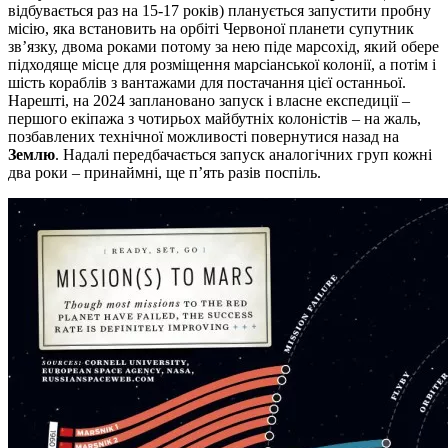
відбувається раз на 15-17 років) планується запустити пробну
місію, яка встановить на орбіті Червоної планети супутник
зв’язку, двома роками потому за нею піде марсохід, який обере
підходяще місце для розміщення марсіанської колонії, а потім і
шість кораблів з ​​вантажами для постачання цієї останньої.
Нарешті, на 2024 заплановано запуск і власне експедиції –
першого екіпажа з чотирьох майбутніх колоністів – на жаль,
позбавлених технічної можливості повернутися назад на
Землю
. Надалі передбачається запуск аналогічних груп кожні
два роки – принаймні, ще п’ять разів поспіль.