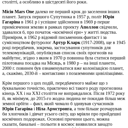
столітті, а особливо в шістдесяті його роки.
Місія Mars One
далеко не перший крок до заселення інших
планет. Запуск першого Супутника в 1957 р, політ
Юрія
Гагаріна
в 1961 р і успішне здійснення в 1969 р перше
примісячення землян в рамках проекту
Аполлон
свідчили,
здавалося б, про початок «космічної ери» у житті людства.
Приміром, в 1962 р відомий письменник-фантаст і за
сумісництвом футуролог
Артур Кларк
(1917-2008), ще в 1945
році передбачив, зокрема, застосування супутників для
телекомунікацій, опублікував список своїх прогнозів на
майбутнє, згідно з яким в 1970 р повинна була статися перший
пілотована посадка на Місяць, в 1980 р – на інші планети,
2000 г. повинен був ознаменуватися вже колонізацією планет,
а, скажімо, 2030-й – контактами з позаземними цивілізаціями.
Крім першого з цих подій, передбаченого майже що з
буквальною точністю, практично всі такого роду прогнозина
кінець ХХ і на ХХI століття не виправдалися. Після 1972 року
й, як мінімум, до 2015-го жодна людина не покидав більш меж
земної орбіти – факт, який чимало б здивував сучасників
Юрія Гагаріна
і
Ніла Армстронга
, а тим більше розчарував
би хлопчиків і дівчат усього світу, що мріяли про прийдешні
космічних подорожах. Основні причини цього, можна
сказати, банальні – польоти в космос виявилися занадто