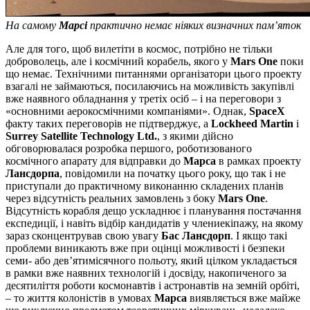
На самому
Марсі
практично немає ніяких визначних пам’яток
Але для того, щоб вилетіти в космос, потрібно не тільки
доброволець, але і космічний корабель, якого у
Mars One
поки
що немає. Технічними питаннями організатори цього проекту
взагалі не займаються, посилаючись на можливість закупівлі
вже наявного обладнання у третіх осіб – і на переговори з
«основними аерокосмічними компаніями». Однак,
SpaceX
факту таких переговорів не підтверджує, а
Lockheed Martin
і
Surrey Satellite Technology Ltd.
, з якими дійсно
обговорювалася розробка першого, роботизованого
космічного апарату для відправки до
Марса
в рамках проекту
Лансдорпа
, повідомили на початку цього року, що так і не
приступали до практичному виконанню складених планів
через відсутність реальних замовлень з боку
Mars One
.
Відсутність корабля дещо ускладнює і планування постачання
експедиції, і навіть відбір кандидатів у члениекіпажу, на якому
зараз сконцентрував свою увагу
Бас Лансдорп
. І якщо такі
проблеми виникають вже при оцінці можливості і безпеки
семи- або дев’ятимісячного польоту, який цілком укладається
в рамки вже наявних технологій і досвіду, накопиченого за
десятиліття роботи космонавтів і астронавтів на земній орбіті,
– то життя колоністів в умовах
Марса
виявляється вже майже