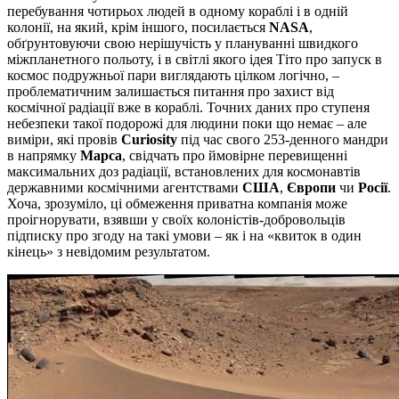
перебування чотирьох людей в одному кораблі і в одній
колонії, на який, крім іншого, посилається
NASA
,
обґрунтовуючи свою нерішучість у плануванні швидкого
міжпланетного польоту, і в світлі якого ідея Тіто про запуск в
космос подружньої пари виглядають цілком логічно, –
проблематичним залишається питання про захист від
космічної радіації вже в кораблі. Точних даних про ступеня
небезпеки такої подорожі для людини поки що немає – але
виміри, які провів
Curiosity
під час свого 253-денного мандри
в напрямку
Марса
, свідчать про ймовірне перевищенні
максимальних доз радіації, встановлених для космонавтів
державними космічними агентствами
США
,
Європи
чи
Росії
.
Хоча, зрозуміло, ці обмеження приватна компанія може
проігнорувати, взявши у своїх колоністів-добровольців
підписку про згоду на такі умови – як і на «квиток в один
кінець» з невідомим результатом.