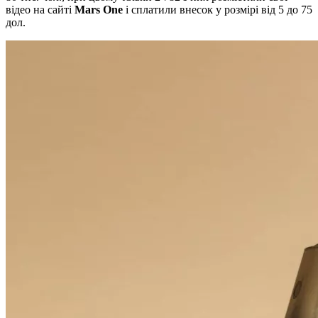
відео на сайті
Mars One
і сплатили внесок у розмірі від 5 до 75
дол.