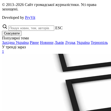
© 2013–2026 Сайт громадської журналістики. Усі права
захищені.
Developed by
PryVit
ESC
Скасувати
Популярні теми
Західна Україна
Рівне
Новини
Львів
Луцьк
Україна
Тернопіль
У тренді зараз
1