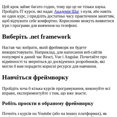
Цей крок займе багато годин, тому що це не тільки наука.
Пройдіть IT курси, які надає
Академія Шаг
з нуля, або навіть
не один курс, і приділіть достатньо часу практичним заняттям,
щоб відчувати себе комфортно. Корисними можуть виявитися
ігри і програми для вивчення на телефоні.
Виберіть .net framework
Настав час вибрати, який фреймворк ви будете
використовувати. Наприклад, для написання веб-сайтів
популярні в даний час React, Vue і Angular. Почитайте про
відмінності та зверніться до досвідчених розробників, які
могли б вам порадити корисні ресурси для навчання.
Навчіться фреймворку
Пройдіть хоча б кілька курсів програмування, виконуйте всі
вправи, експериментуйте з тим, що вже знаєте.
Робіть проєкти в обраному фреймворку
Почніть з курсів на Youtube (або на інших платформах), як