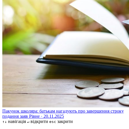
Пакунок школяра: батькам нагадують про завершення строку
подання заяв
Рівне · 20.11.2025
навігація
відкрити
закрити
↑↓
↵
esc