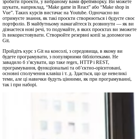
зробити проекти, у вибраному вами фреймворку. Ви можете
шукати, наприклад, “Make game in React” або “Make shop in
Vue”. Таких курсів вистачає на Youtube. Одночасно ви
отримуєте знання, як такі проєкти створюються і будуєте своє
портфоліо. В майбутньому намагайтеся їх розвинути — як ви
дізнаєтеся нові речі, то подумайте, в яких проєктах ви зможете
їх використовувати. Створюйте резервні копії за допомогою
Git.
Пройдіть курс з Git на консолі, з середовища, в якому ви
будете програмувати, з популярними бібліотеками. Не
завадило б з’ясувати, що таке regex, HTTP і REST,
програмування, функціональні та об’єктно-орієнтовані,
основні сполучення клавіш і т. д. Здається, що це невеликі
теми, але ці навички будуть цінними, як при програмуванні,
так і при наборі.