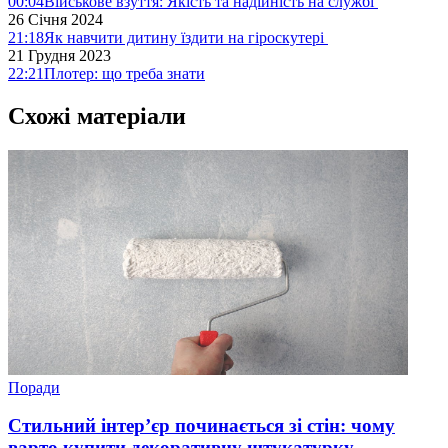
00:04
Військове взуття: Якість та надійність на службі
26 Січня 2024
21:18
Як навчити дитину їздити на гіроскутері
21 Грудня 2023
22:21
Плотер: що треба знати
Схожі матеріали
Поради
Стильний інтер’єр починається зі стін: чому
варто купити декоративну штукатурку