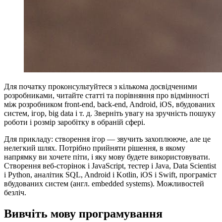
Для початку проконсультуйтеся з кількома досвідченими
розробниками, читайте статті та порівняння про відмінності
між розробником front-end, back-end, Android, iOS, вбудованих
систем, ігор, big data і т. д. Зверніть увагу на зручність пошуку
роботи і розмір заробітку в обраній сфері.
Для прикладу: створення ігор — звучить захоплююче, але це
нелегкий шлях. Потрібно прийняти рішення, в якому
напрямку ви хочете піти, і яку мову будете використовувати.
Створення веб-сторінок і JavaScript, тестер і Java, Data Scientist
і Python, аналітик SQL, Android і Kotlin, iOS і Swift, програміст
вбудованих систем (англ. embedded systems). Можливостей
безліч.
Вивчіть мову програмування