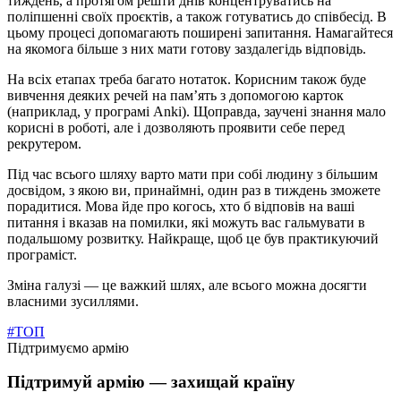
тиждень, а протягом решти днів концентруватись на
поліпшенні своїх проєктів, а також готуватись до співбесід. В
цьому процесі допомагають поширені запитання. Намагайтеся
на якомога більше з них мати готову заздалегідь відповідь.
На всіх етапах треба багато нотаток. Корисним також буде
вивчення деяких речей на пам’ять з допомогою карток
(наприклад, у програмі Anki). Щоправда, заучені знання мало
корисні в роботі, але і дозволяють проявити себе перед
рекрутером.
Під час всього шляху варто мати при собі людину з більшим
досвідом, з якою ви, принаймні, один раз в тиждень зможете
порадитися. Мова йде про когось, хто б відповів на ваші
питання і вказав на помилки, які можуть вас гальмувати в
подальшому розвитку. Найкраще, щоб це був практикуючий
програміст.
Зміна галузі — це важкий шлях, але всього можна досягти
власними зусиллями.
#ТОП
Підтримуємо армію
Підтримуй армію — захищай країну