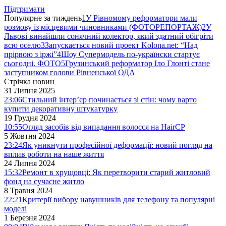
Підтримати
Популярне за тиждень
1
У Рівномому реформатори мали
розмову із місцевими чиновниками (ФОТОРЕПОРТАЖ)
2
У
Львові винайшли сонячний колектор, який здатний обігріти
всю оселю
3
Запускається новий проект Kolona.net: “Над
прірвою з іржі”
4
Шоу Супермодель по-українски стартує
сьогодні. ФОТО
5
Грузинський реформатор Іло Глонті стане
заступником голови Рівненської ОДА
Стрічка новин
31 Липня 2025
23:06
Стильний інтер’єр починається зі стін: чому варто
купити декоративну штукатурку
19 Грудня 2024
10:55
Огляд засобів від випадання волосся на HairCP
5 Жовтня 2024
23:24
Як уникнути професійної деформації: новий погляд на
вплив роботи на наше життя
24 Липня 2024
15:32
Ремонт в хрущовці: Як перетворити старий житловий
фонд на сучасне житло
8 Травня 2024
22:21
Критерії вибору навушників для телефону та популярні
моделі
1 Березня 2024