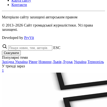
Карта сайту
Контакти
Матеріали сайту захищені авторським правом
© 2013–2026 Сайт громадської журналістики. Усі права
захищені.
Developed by
PryVit
ESC
Скасувати
Популярні теми
Західна Україна
Рівне
Новини
Львів
Луцьк
Україна
Тернопіль
У тренді зараз
1