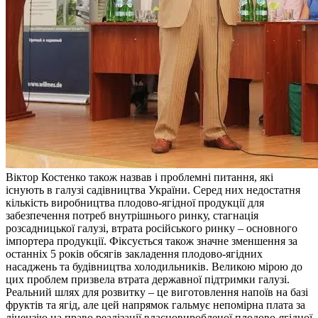
Віктор Костенко також назвав і проблемні питання, які
існують в галузі садівництва України. Серед них недостатня
кількість виробництва плодово-ягідної продукції для
забезпечення потреб внутрішнього ринку, стагнація
розсадницької галузі, втрата російського ринку – основного
імпортера продукції. Фіксується також значне зменшення за
останніх 5 років обсягів закладення плодово-ягідних
насаджень та будівництва холодильників. Великою мірою до
цих проблем призвела втрата державної підтримки галузі.
Реальний шлях для розвитку – це виготовлення напоїв на базі
фруктів та ягід, але цей напрямок гальмує непомірна плата за
ліцензію на право реалізації власновиробленої плодово-ягідної