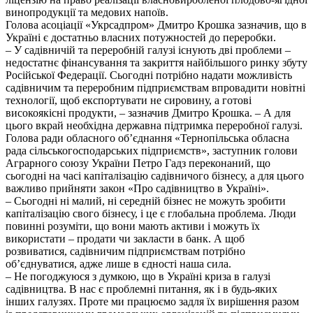
винопродукції та медових напоїв.
Голова асоціації «Укрсадпром» Дмитро Крошка зазначив, що в
Україні є достатньо власних потужностей до переробки.
– У садівничій та переробній галузі існують дві проблеми –
недостатнє фінансування та закриття найбільшого ринку збуту
Російської Федерації. Сьогодні потрібно надати можливість
садівничим та переробним підприємствам впровадити новітні
технології, щоб експортувати не сировину, а готові
високоякісні продукти, – зазначив Дмитро Крошка. – А для
цього вкрай необхідна державна підтримка переробної галузі.
Голова ради обласного об’єднання «Тернопільська обласна
рада сільськогосподарських підприємств», заступник голови
Аграрного союзу України Петро Гадз переконаний, що
сьогодні на часі капіталізацію садівничого бізнесу, а для цього
важливо прийняти закон «Про садівництво в Україні».
– Сьогодні ні малий, ні середній бізнес не можуть зробити
капіталізацію свого бізнесу, і це є глобальна проблема. Люди
повинні розуміти, що вони мають активи і можуть їх
використати – продати чи закласти в банк. А щоб
розвиватися, садівничим підприємствам потрібно
об’єднуватися, адже лише в єдності наша сила.
– Не погоджуюся з думкою, що в Україні криза в галузі
садівництва. В нас є проблемні питання, як і в будь-яких
інших галузях. Проте ми працюємо задля їх вирішення разом