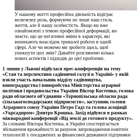
У нашому житті професійна діяльність відіграє
величезну роль, формуючи не лише наш стиль
життя, але й нашу особистість. Якщо ви вже
ознайомлені з темою професійної деформації, ви
знаєте, що це негативні зміни в характері, які
виникають внаслідок тривалої роботи в одній
сфері. Але чи можемо ми зробити щось, щоб
уникнути цих змін? Давайте розглянемо кілька
нових аспектів і підходів до цієї проблеми.
1 липня у Львові відбулася прес-конференція на тему
«Стан та перспективи садівничої галузі в Україні» у якій
взяли участь начальник відділу садівництва,
виноградарства і виноробства Міністерства аграрної
політики і продовольства України Віктор Костенко, голова
ради обласного об’єднання «Тернопільська обласна рада
сільськогосподарських підприємств», заступник голови
Аграрного союзу України Петро Гадз та голова асоціації
«Укрсадпром» Дмитро Крошка. Захід відбувся в рамках
міжнародної конференції «Від землі до готового продукту».
За словами Віктора Костенка, в Україні спостерігається
збільшення врожайності за рахунок запровадження новітніх
технологій у посаджених за фінансової державної підтримки