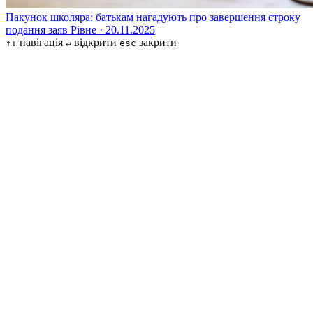
Пакунок школяра: батькам нагадують про завершення строку
подання заяв
Рівне · 20.11.2025
навігація
відкрити
закрити
↑↓
↵
esc