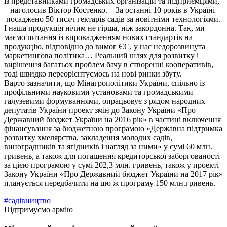
із представниками громадських організацій та підприємцями,
– наголосив Віктор Костенко. – За останні 10 років в Україні
посаджено 50 тисяч гектарів садів за новітніми технологіями.
І наша продукція нічим не гірша, ніж закордонна. Так, ми
маємо питання із впровадженням нових стандартів на
продукцію, відповідно до вимог ЄС, у нас недорозвинута
маркетингова політика… Реальний шлях для розвитку і
вирішення багатьох проблем бачу в створенні кооперативів,
тоді швидко переорієнтуємось на нові ринки збуту.
Варто зазначити, що Мінагрополітики України, спільно із
профільними науковими установами та громадськими
галузевими формуваннями, опрацьовує з рядом народних
депутатів України проект змін до Закону України «Про
Державний бюджет України на 2016 рік» в частині включення
фінансування за бюджетною програмою «Державна підтримка
розвитку хмелярства, закладення молодих садів,
виноградників та ягідників і нагляд за ними» у сумі 60 млн.
гривень, а також для погашення кредиторської заборгованості
за цією програмою у сумі 202,3 млн. гривень, також у проекті
Закону України «Про Державний бюджет України на 2017 рік»
планується передбачити на цю ж програму 150 млн.гривень.
#садівництво
Підтримуємо армію