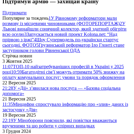
Підтримуй армію — захищай країну
Підтримати
Популярне за тиждень
1
У Рівномому реформатори мали
розмову із місцевими чиновниками (ФОТОРЕПОРТАЖ)
2
У
Львові винайшли сонячний колектор, який здатний обігріти
всю оселю
3
Запускається новий проект Kolona.net: “Над
прірвою з іржі”
4
Шоу Супермодель по-українски стартує
сьогодні. ФОТО
5
Грузинський реформатор Іло Глонті стане
заступником голови Рівненської ОДА
Стрічка новин
3 Жовтня 2025
11:07
ТОП-10 найзатребуваніших професій в Україні у 2025
році
10:59
Багатодітні сім’ї можуть отримати 50% знижку на
оплату комунальних послуг: умови та порядок оформлення
22 Вересня 2025
21:28
У «Дії» з’явилася нова послуга — «Базова соціальна
допомога»
21 Вересня 2025
11:35
Мінцифри спростувало інформацію про «злив» даних із
застосунку «Дія»
19 Вересня 2025
22:19
У Міноборони пояснили, які повістки вважаються
врученими та що робити у спірних випадках
3 Грудня 2024