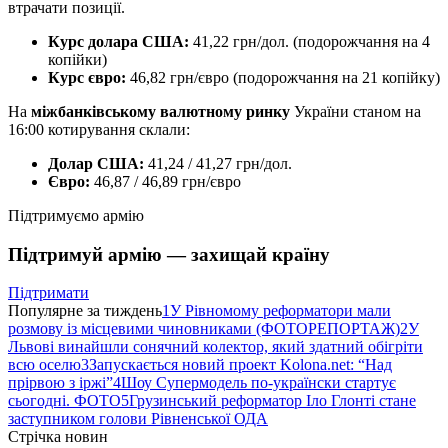
втрачати позиції.
Курс долара США:
41,22 грн/дол. (подорожчання на 4
копійки)
Курс євро:
46,82 грн/євро (подорожчання на 21 копійку)
На
міжбанківському валютному ринку
України станом на
16:00 котирування склали:
Долар США:
41,24 / 41,27 грн/дол.
Євро:
46,87 / 46,89 грн/євро
Підтримуємо армію
Підтримуй армію — захищай країну
Підтримати
Популярне за тиждень
1
У Рівномому реформатори мали
розмову із місцевими чиновниками (ФОТОРЕПОРТАЖ)
2
У
Львові винайшли сонячний колектор, який здатний обігріти
всю оселю
3
Запускається новий проект Kolona.net: “Над
прірвою з іржі”
4
Шоу Супермодель по-українски стартує
сьогодні. ФОТО
5
Грузинський реформатор Іло Глонті стане
заступником голови Рівненської ОДА
Стрічка новин