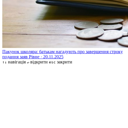
Пакунок школяра: батькам нагадують про завершення строку
подання заяв
Рівне · 20.11.2025
навігація
відкрити
закрити
↑↓
↵
esc