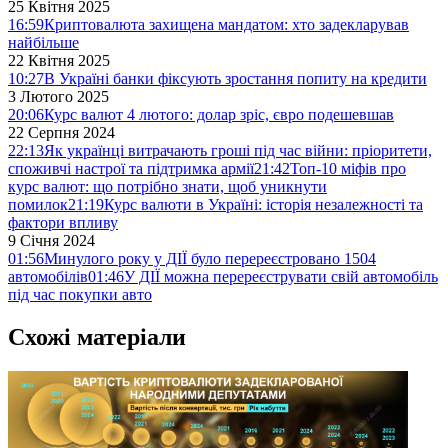
25 Квітня 2025
16:59
Криптовалюта захищена мандатом: хто задекларував
найбільше
22 Квітня 2025
10:27
В Україні банки фіксують зростання попиту на кредити
3 Лютого 2025
20:06
Курс валют 4 лютого: долар зріс, євро подешевшав
22 Серпня 2024
22:13
Як українці витрачають гроші під час війни: пріоритети,
споживчі настрої та підтримка армії
21:42
Топ-10 міфів про
курс валют: що потрібно знати, щоб уникнути
помилок
21:19
Курс валюти в Україні: історія незалежності та
фактори впливу
9 Січня 2024
01:56
Минулого року у ДІЇ було перереєстровано 1504
автомобілів
01:46
У ДІЇ можна перереєструвати свій автомобіль
під час покупки авто
Схожі матеріали