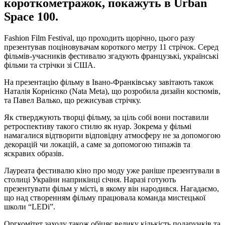
короткометражок, покажуть в Urban
Space 100.
Fashion Film Festival, що проходить щорічно, цього разу
презентував поціновувачам короткого метру 11 стрічок. Серед
фільмів-учасників фестивалю згадують французькі, українські
фільми та стрічки зі США.
На презентацію фільму в Івано-Франківську завітають також
Наталія Корнієнко (Nata Meta), що розробила дизайн костюмів,
та Павел Валько, що режисував стрічку.
Як стверджують творці фільму, за ціль собі вони поставили
ретроспективу такого стилю як нуар. Зокрема у фільмі
намагалися відтворити відповідну атмосферу не за допомогою
декорацій чи локацій, а саме за допомогою типажів та
яскравих образів.
Лауреата фестивалю кіно про моду уже раніше презентували в
столиці України наприкінці січня. Наразі готують
презентувати фільм у місті, в якому він народився. Нагадаємо,
що над створенням фільму працювала команда мистецької
школи “LEDi”.
Оргкомітет заходу також обіцяє велику кількість подарунків та