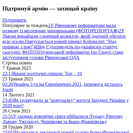
Підтримуй армію — захищай країну
Підтримати
Популярне за тиждень
1
У Рівномому реформатори мали
розмову із місцевими чиновниками (ФОТОРЕПОРТАЖ)
2
У
Львові винайшли сонячний колектор, який здатний обігріти
всю оселю
3
Запускається новий проект Kolona.net: “Над
прірвою з іржі”
4
Шоу Супермодель по-українски стартує
сьогодні. ФОТО
5
Грузинський реформатор Іло Глонті стане
заступником голови Рівненської ОДА
Стрічка новин
7 Травня 2025
22:13
Кращі політичні серіали: Топ – 10
23 Травня 2021
02:26
Україна 5-та на Євробаченні-2021, перемога дісталось
Італіі
14 Лютого 2021
23:45
Як сплачували за “комуналку” жителі Західної України у
2020 році?
26 Січня 2021
21:51
У скільки новорічні свята обійшлися Луцьку, Рівному,
Львову, Ужгороду, Чернівцям та Івано-Франківську
28 Грудня 2020
23:01
Що вказав в декларації новий голова Івано-Франківської