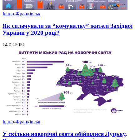
Івано-Франківськ
Як сплачували за “комуналку” жителі Західної
України у 2020 році?
14.02.2021
Івано-Франківськ
У скільки новорічні свята обійшлися Луцьку,