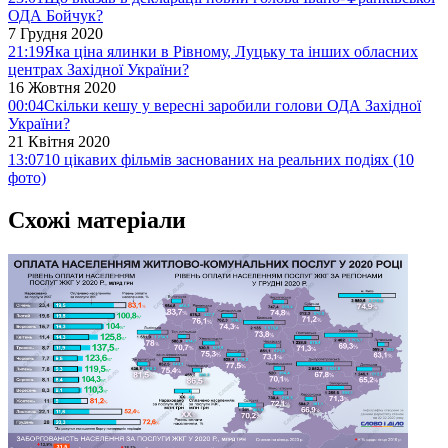
ОДА Бойчук?
7 Грудня 2020
21:19
Яка ціна ялинки в Рівному, Луцьку та інших обласних
центрах Західної України?
16 Жовтня 2020
00:04
Скільки кешу у вересні заробили голови ОДА Західної
України?
21 Квітня 2020
13:07
10 цікавих фільмів заснованих на реальних подіях (10
фото)
Схожі матеріали