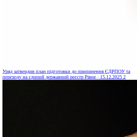
Уряд затвердив план підготовки до припинення ЄДРПОУ та
переходу на єдиний державний реєстр
Рівне · 15.12.2025
2