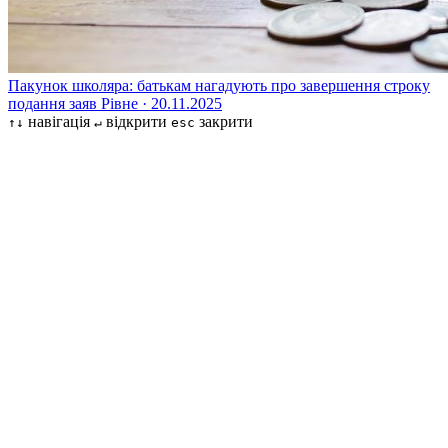
Пакунок школяра: батькам нагадують про завершення строку
подання заяв
Рівне · 20.11.2025
навігація
відкрити
закрити
↑↓
↵
esc