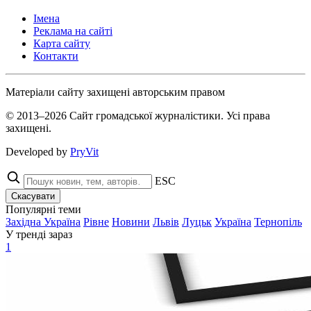
Імена
Реклама на сайті
Карта сайту
Контакти
Матеріали сайту захищені авторським правом
© 2013–2026 Сайт громадської журналістики. Усі права
захищені.
Developed by
PryVit
ESC
Скасувати
Популярні теми
Західна Україна
Рівне
Новини
Львів
Луцьк
Україна
Тернопіль
У тренді зараз
1