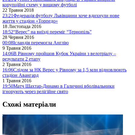
корупційні схему у вищому футболі
22 Травня 2018
23:21
Федерація футболу Львівщини хоче вдихнули нове
життя у стадіон «Торпедо»
18 Листопада 2016
18:52
“Верес” на виїзді переміг “Тернопіль”
28 Червня 2016
00:08
Ісландія перемогла Англію
9 Травня 2016
14:06
В Рівному пройшов Кубок України з велотріалу –
результати 2 етапу
2 Травня 2016
16:06
Слідом за НК Верес у Рівному за 1,5 млн відновлюють
стадіон Авангард
1 Травня 2016
19:50
Матч Шахтар-Динамо в Галичині вболівальники
ігнорують через релігійне свято
Схожі матеріали