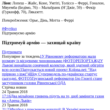
Ліон:
Лопеш – Жайє, Коне, Умтіті, Толіссо – Феррі, Гоналон,
Мвуемба (Бедімо, 76) – Мальбранк (Н’Джіе, 59) – Фекір
(Гуркюфф, 70), Ляказетт.
Попередження:
Орье, Дінь, Мотта – Феррі
#Футбол
Підтримуємо армію
Підтримуй армію — захищай країну
Підтримати
Популярне за тиждень
1
У Рівномому реформатори мали
розмову із місцевими чиновниками (ФОТОРЕПОРТАЖ)
2
У
Львові винайшли сонячний колектор, який здатний обігріти
всю оселю
3
Запускається новий проект Kolona.net: “Над
прірвою з іржі”
4
Шоу Супермодель по-українски стартує
сьогодні. ФОТО
5
Грузинський реформатор Іло Глонті стане
заступником голови Рівненської ОДА
Стрічка новин
24 Травня 2018
17:16
Два мільйони гривень підуть на те, щоб замінити газон
на «Арена Львів»
23 Травня 2018
21:23
Футбол з присмаком корупції: В Україні викрили