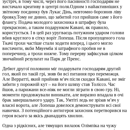
зустріч, в тому числі, через його пасивності господарям не
вистачало креативу в центрі поля.Одним з найактивніших у
звітному поєдинку був Лукас Дінь, невтомно борознив ліву
бровку.Тому не дивно, що забитий гол прийшов саме з його
флангу. Подача молодого захисника в штрафну була
прекрасною, а таким подарунком Кавані, як правило,
користується. І в цей раз уругваєць потужним ударом голови
вбив круглого в сітку воріт Лопеша. Після пропущеного гола
Ткачі трохи частіше стали ходити вперед, і цього могло
вистачити, якби Мвуемба зі штрафного пробив не в
поперечину, а трохи нижче. Тому перерву зафіксував цілком
звичайний результат на Парк де Пренс.
Дебют другої половини міг подарувати господарям другий
гол, який по такій грі, зняв би всі питання про переможця.
Але Верратті, який прийняв м’яч після скидки Кавані, не зміг
забити у порожній кут – на його шляху став Толіссо. Час
йшов, а парижани все-ніяк не могли зіграти в свою гру. Ні,
моменти продовжували виникати, але виразно впадала в очі
брак завершального удару. Так, Умтіті ледь не зрізав м’яч у
власні ворота, але Лопеша довелося демонструвати всі свої
навички. З потенційного антигероя захисник перетворився на
героя всього за якісь дванадцять хвилин.
Одна з рідкісних, але тямущих вилазок Олімпіка на чужу