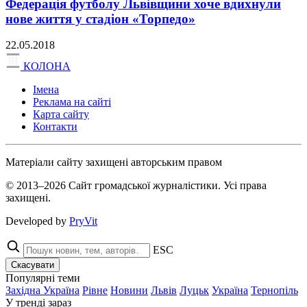
Федерація футболу Львівщини хоче вдихнули
нове життя у стадіон «Торпедо»
22.05.2018
КОЛОНА
Імена
Реклама на сайті
Карта сайту
Контакти
Матеріали сайту захищені авторським правом
© 2013–2026 Сайт громадської журналістики. Усі права
захищені.
Developed by
PryVit
ESC
Скасувати
Популярні теми
Західна Україна
Рівне
Новини
Львів
Луцьк
Україна
Тернопіль
У тренді зараз