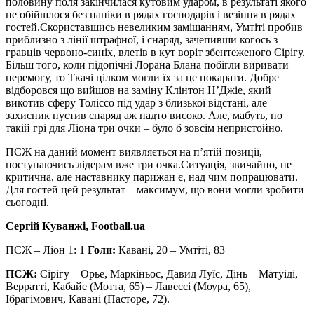
половину поля закінчилася кутовим ударом, в результаті якого
не обійшлося без паніки в рядах господарів і везіння в рядах
гостей.Скориставшись невеликим замішанням, Умтіті пробив
приблизно з лінії штрафної, і снаряд, зачепивши когось з
гравців червоно-синіх, влетів в кут воріт збентеженого Сірігу.
Більш того, коли підопічні Лорана Блана побігли виривати
перемогу, то Ткачі цілком могли їх за це покарати. Добре
відборовся що вийшов на заміну Клінтон Н’Джіе, який
викотив сферу Толіссо під удар з близької відстані, але
захисник пустив снаряд аж надто високо. Але, мабуть, по
такій грі для Ліона три очки – було б зовсім непристойно.
ПСЖ на даний момент виявляється на п’ятій позиції,
поступаючись лідерам вже три очка.Ситуація, звичайно, не
критична, але наставнику парижан є, над чим попрацювати.
Для гостей цей результат – максимум, що вони могли зробити
сьогодні.
Сергій Куванжі, Football.ua
ПСЖ – Ліон 1: 1
Голи:
Кавані, 20 – Умтіті, 83
ПСЖ:
Сірігу – Орье, Маркіньос, Давид Луїс, Дінь – Матуіді,
Верратті, Кабайе (Мотта, 65) – Лавессі (Моура, 65),
Ібрагімович, Кавані (Пасторе, 72).