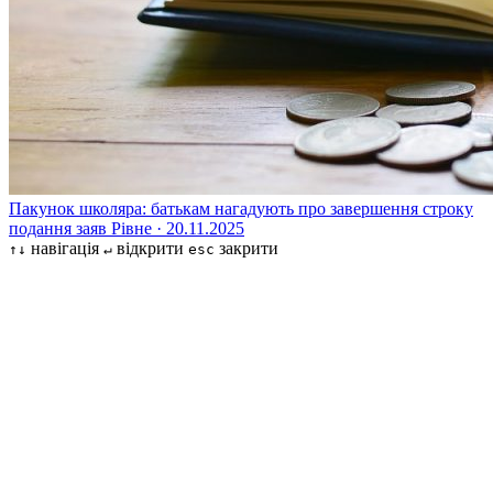
Пакунок школяра: батькам нагадують про завершення строку
подання заяв
Рівне · 20.11.2025
навігація
відкрити
закрити
↑↓
↵
esc