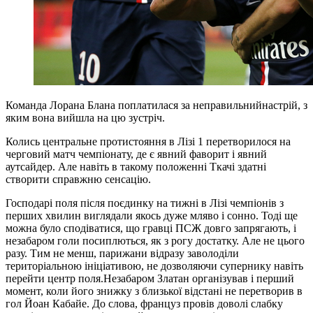
Команда Лорана Блана поплатилася за неправильнийнастрій, з
яким вона вийшла на цю зустріч.
Колись центральне протистояння в Лізі 1 перетворилося на
черговий матч чемпіонату, де є явний фаворит і явний
аутсайдер. Але навіть в такому положенні Ткачі здатні
створити справжню сенсацію.
Господарі поля після поєдинку на тижні в Лізі чемпіонів з
перших хвилин виглядали якось дуже мляво і сонно. Тоді ще
можна було сподіватися, що гравці ПСЖ довго запрягають, і
незабаром голи посиплються, як з рогу достатку. Але не цього
разу. Тим не менш, парижани відразу заволоділи
територіальною ініціативою, не дозволяючи супернику навіть
перейти центр поля.Незабаром Златан організував і перший
момент, коли його знижку з близької відстані не перетворив в
гол Йоан Кабайе. До слова, француз провів доволі слабку