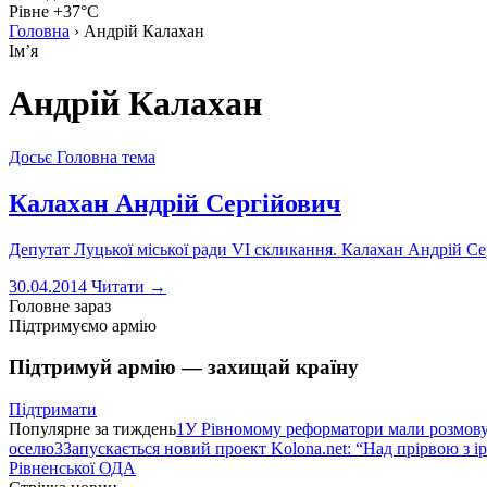
Рівне +37°C
Головна
›
Андрій Калахан
Імʼя
Андрій Калахан
Досьє
Головна тема
Калахан Андрій Сергійович
Депутат Луцької міської ради VI скликання. Калахан Андрій Се
30.04.2014
Читати →
Головне зараз
Підтримуємо армію
Підтримуй армію — захищай країну
Підтримати
Популярне за тиждень
1
У Рівномому реформатори мали розмо
оселю
3
Запускається новий проект Kolona.net: “Над прірвою з і
Рівненської ОДА