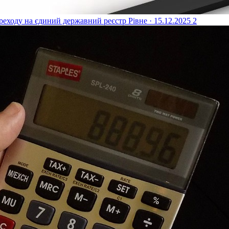
реходу на єдиний державний реєстр
Рівне · 15.12.2025
2