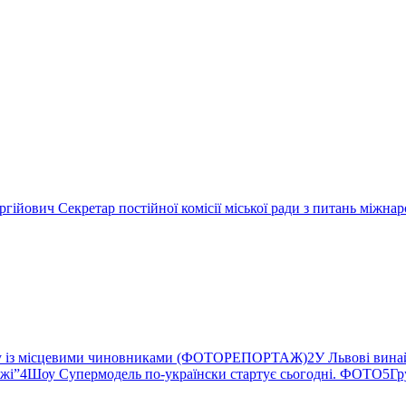
ргійович Секретар постійної комісії міської ради з питань міжн
ву із місцевими чиновниками (ФОТОРЕПОРТАЖ)
2
У Львові вина
ржі”
4
Шоу Супермодель по-українски стартує сьогодні. ФОТО
5
Гр