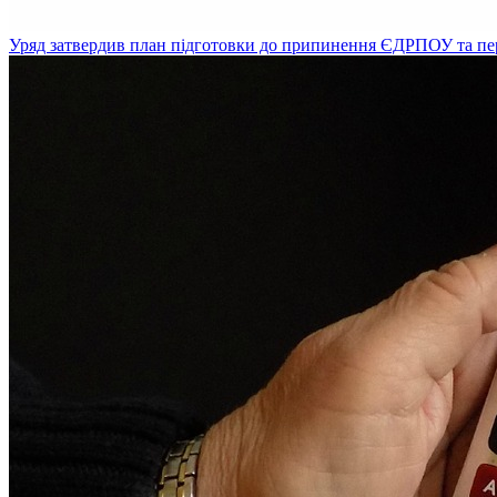
Уряд затвердив план підготовки до припинення ЄДРПОУ та пе