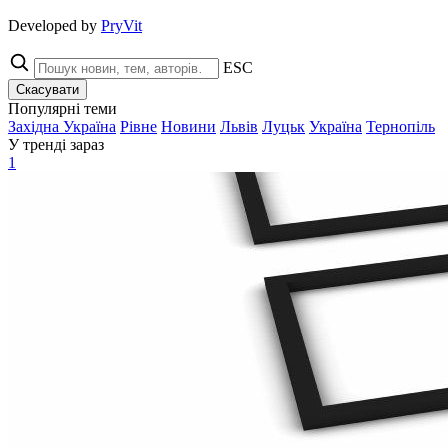
Developed by
PryVit
ESC
Скасувати
Популярні теми
Західна Україна
Рівне
Новини
Львів
Луцьк
Україна
Тернопіль
У тренді зараз
1