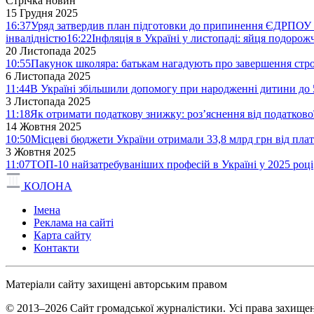
Стрічка новин
15 Грудня 2025
16:37
Уряд затвердив план підготовки до припинення ЄДРПОУ 
інвалідністю
16:22
Інфляція в Україні у листопаді: яйця подоро
20 Листопада 2025
10:55
Пакунок школяра: батькам нагадують про завершення стро
6 Листопада 2025
11:44
В Україні збільшили допомогу при народженні дитини до 
3 Листопада 2025
11:18
Як отримати податкову знижку: роз’яснення від податков
14 Жовтня 2025
10:50
Місцеві бюджети України отримали 33,8 млрд грн від плат
3 Жовтня 2025
11:07
ТОП-10 найзатребуваніших професій в Україні у 2025 році
КОЛОНА
Імена
Реклама на сайті
Карта сайту
Контакти
Матеріали сайту захищені авторським правом
© 2013–2026 Сайт громадської журналістики. Усі права захищен