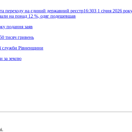
та переходу на єдиний державний реєстр
16:30
З 1 січня 2026 ро
жчали на понад 12 %, одяг подешевшав
ку подання заяв
50 тисяч гривень
ої служби Рівненщини
и за землю
і.