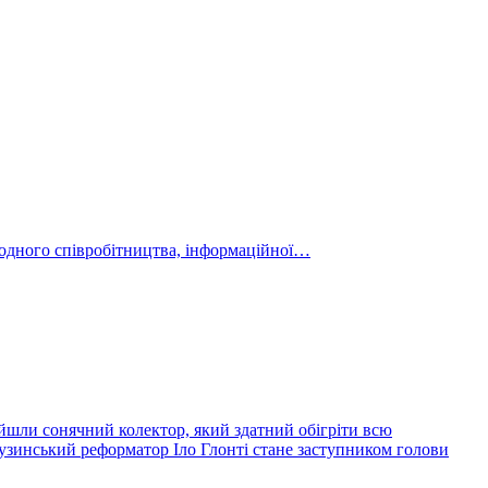
ародного співробітництва, інформаційної…
йшли сонячний колектор, який здатний обігріти всю
узинський реформатор Іло Глонті стане заступником голови