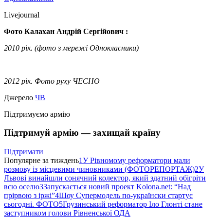
Livejournal
Фото Калахан Андрій Сергійович :
2010 рік. (фото з мережі Однокласники)
2012 рік. Фото руху ЧЕСНО
Джерело
ЧВ
Підтримуємо армію
Підтримуй армію — захищай країну
Підтримати
Популярне за тиждень
1
У Рівномому реформатори мали
розмову із місцевими чиновниками (ФОТОРЕПОРТАЖ)
2
У
Львові винайшли сонячний колектор, який здатний обігріти
всю оселю
3
Запускається новий проект Kolona.net: “Над
прірвою з іржі”
4
Шоу Супермодель по-українски стартує
сьогодні. ФОТО
5
Грузинський реформатор Іло Глонті стане
заступником голови Рівненської ОДА