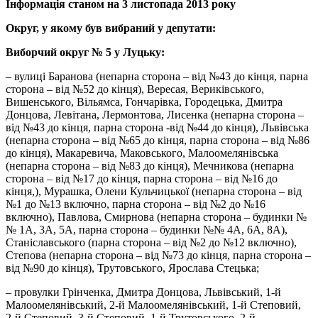
Інформація станом на 3 листопада 2013 року
Округ, у якому був вибраний у депутати:
Виборчий округ № 5 у Луцьку:
– вулиці Баранова (непарна сторона – від №43 до кінця, парна
сторона – від №52 до кінця), Вересая, Вериківського,
Вишенського, Вільямса, Гончарівка, Городецька, Дмитра
Донцова, Левітана, Лермонтова, Лисенка (непарна сторона –
від №43 до кінця, парна сторона -від №44 до кінця), Львівська
(непарна сторона – від №65 до кінця, парна сторона – від №86
до кінця), Макаревича, Маковського, Малоомелянівська
(непарна сторона – від №83 до кінця), Мечникова (непарна
сторона – від №17 до кінця, парна сторона – від №16 до
кінця,), Мурашка, Олени Кульчицької (непарна сторона – від
№1 до №13 включно, парна сторона – від №2 до №16
включно), Павлова, Смирнова (непарна сторона – будинки №
№ 1А, 3А, 5А, парна сторона – будинки №№ 4А, 6А, 8А),
Станіславського (парна сторона – від №2 до №12 включно),
Степова (непарна сторона – від №73 до кінця, парна сторона –
від №90 до кінця), Трутовського, Ярослава Стецька;
– провулки Грінченка, Дмитра Донцова, Львівський, 1-й
Малоомелянівський, 2-й Малоомелянівський, 1-й Степовий,
2-й Степовий, 3-й Степовий, 1-й Трутовського, 2-й