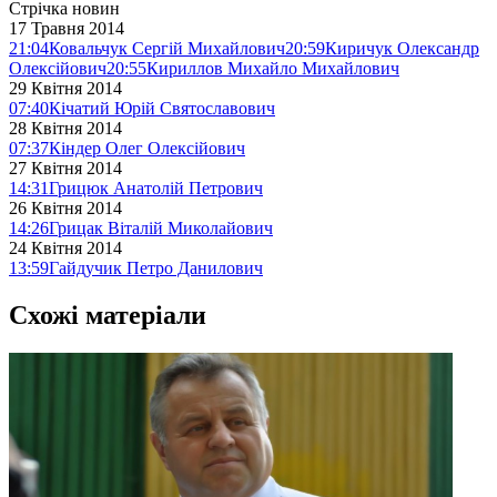
Стрічка новин
17 Травня 2014
21:04
Ковальчук Сергій Михайлович
20:59
Киричук Олександр
Олексійович
20:55
Кириллов Михайло Михайлович
29 Квітня 2014
07:40
Кічатий Юрій Святославович
28 Квітня 2014
07:37
Кіндер Олег Олексійович
27 Квітня 2014
14:31
Грицюк Анатолій Петрович
26 Квітня 2014
14:26
Грицак Віталій Миколайович
24 Квітня 2014
13:59
Гайдучик Петро Данилович
Схожі матеріали