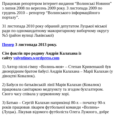
Працював репортером інтернет-видання “Волинські Новини”
з липня 2008 по вересень 2009 року. З листопада 2009 по
грудень 2010 – репортер “Волинського інформаційного
порталу”.
31 листопада 2010 року обраний депутатом Луцької міської
ради по одномандатному мажоритарному виборчому округу
№5 (район вулиці Львівської)
Помер
3 листопада 2013 року.
Сім фактів про родину Андрія Калахана із
сайту
volyntimes.wordpress.com
1) Автор пісні-гімну «Волинь-моя» – Степан Кривенький був
двоюрідним братом бабусі Андрія Калахана – Марії Калахан (у
дівоцтві Ковалюк).
2) Бабуся по батьківській лінії Марія Калахан (Ковалюк)
працювала санітаркою медпункту та згодом бухгалтером.
Свого часу співала у церковному хорі.
3) Батько – Сергій Калахан наприкінці 80-х – початку 90-х
років працював лікарем футбольної команди «Волинь»
(Луцьк). Лікував відомого футболіста Олега Лужного, добре