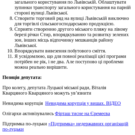
загального користування по Львівській. Облаштувати
зупинки транспорту загального користування на парній
стороні вулиці Львівської.
Створити торговий ряд на вулиці Львівській виключно
для торгівлі сільськогосподарською продукцією.
Сприяти створенню другого міського пляжу на лівому
березі річки Стир, впорядкуванню та розвитку зелених
зон, інших місць відпочинку мешканців району
Львівської.
Впорядкувати вивезення побутового сміття.
Я усвідомлюю, що для повної реалізації цієї програми
потрібен не рік, і не два. Але поступово ці проблеми
можна реально вирішити.
Позиція депутата:
Про колегу, депутата Луцької міської ради, Віталія
Кварцяного Кварцяного можуть ув’язнити
Невидима корупція
Невидима корупція у вишах. ВІДЕО
Олігархи активізувались
Фірташ тисне на Єремеєва
Підтримка по-луцьки
«Підтримка» недержавних організацій
по-луцьки