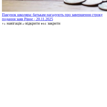
Пакунок школяра: батькам нагадують про завершення строку
подання заяв
Рівне · 20.11.2025
навігація
відкрити
закрити
↑↓
↵
esc