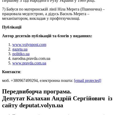
Першому З’їзді Народного Руху України у 1989 році.
7) Бабуся по материнській лінії Ніла Мерега (Пшенична) –
працювала медсестрою, а дідусь Василь Мерега –
механізатором, викладав у профтехучилищі.
Публікації
Автор десятків публікацій та блогів у виданнях:
www.volynpost.com
gazeta.ua
politiko.ua
narodna.pravda.com.ua
www.pravda.com.ua
Контакти
:
моб. +380967499294, електронна пошта:
[email protected]
Передвиборча програма.
Депутат
Калахан Андрій Сергійович
із
сайту deputat.volyn.ua