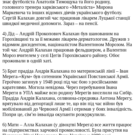
знає футболіста Анатолія Тимощука та його родину,
головного тренера харківського «Металіста» Мирона
Маркевича та інших відомих діячів українського футболу.
Сергій Калахан довгий час працював лікарем Луцької станції
швидкої медичної допомоги. Зараз – на пенсії.
4) Дід – Андрій Прокопович Калахан був шанованим на
Горохівщині та за її межами лікарем-дерматологом. Дружив з
відомим дисидентом, націоналістом Валентином Морозом. На
той час Андрій Калахан працював фельдшером, а Валентин
Мороз вчителем у селі Цегів Горохівського району. Обоє
проживали в одній хаті.
5) Брат прадіда Андрія Калахана по материнській лінії – Іван
Мерега-«Кум» був сотенним Української Повстанської Армії.
Героїчно загинув у 1948 році під час бою з російськими
карателями. Могила невідома. Через перебування Івана
Мереги в УПА майже всю родину Мерегів виселили на Сибір.
Прадіда Андрія Калахана, селянина-середняка Антона Мерегу,
врятувало від депортації лише те, що він під час війни був
мобілізований до Червоної Армії і отримав у боях інвалідність.
Попри це, сім’ю інваліда окупанти розкуркулили.
6) Мати – Алла Калахан (у дівоцтві Мерега) все життя працює
на підприємствах харчової промисловості. Була присутня на