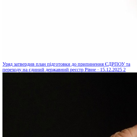
Уряд затвердив план підготовки до припинення ЄДРПОУ та
переходу на єдиний державний реєстр
Рівне · 15.12.2025
2