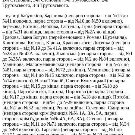
Трутовського, 3-й Трутовського.
– вулиці Бабушкіна, Баранова (непарна сторона – від №15 до
№41 включно, парна сторона – від №10 до №50 включно),
Березова, Боткіна, Вербова, Гастелло, Гірна (непарна сторона
– від №31 до кінця, парна сторона – від №2А до кінця),
Грабова, Івана Богуна (перейменовано з Романа Шухевича),
Каштанова, Квітова, Кірова, Красовського, Лисенка (непарна
сторона – від №19 до № 41А включно, парна сторона – від
№28 до № 42А включно), Львівська (непарна сторона – від №1
до №35А включно, парна сторона – від №2 до №84 включно),
Малинова, Малоомелянівська (непарна сторона – від №57 до
№81, парна сторона – від №72 до кінця), Мечникова (непарна
сторона – від №1 до №15 включно, парна сторона – від №2 до
№14 включно), Наталії Ужвій, Олени Кульчицької (непарна
сторона – від №15 до кінця, парна сторона – від №18 до
кінця), Партизанська, Патона, Пирогова (непарна сторона –
від №17 до кінця, парна сторона – від №18 до кінця), Потебні
(непарна сторона – від№1 до №29 включно, парна сторона –
від №2 до №32 включно), Революційна, Сєченова, Смирнова
(непарна сторона крім будинків №№ 1А, 3А, 5А, парна
сторона крім будинків №№ 4А, 6А, 8А), Степова (непарна
сторона – від №11 до №71 включно, парна сторона – від №34
до №88 включно), Тарасова (непарна сторона – від №1 до
№17А включно, парна сторона – від №2 до №22 включно),