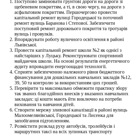
Поступово замінювати грунтові дороги на дороги зі
щебеневим покриттям, а ті, в свою чергу, на дороги з
асфальтовим покриттям. Першочергово провести
капітальний ремонт вулиці Городецької та поточний
ремонт вулиць Баранова і Степової. Забезпечити
поступовий ремонт дорожнього покриття та тротуарів
вулиць і провулків.
Впорядкувати роботу вуличного освітлення в районі
Львівської.
Провести капітальний ремонт школи №2 як однієї з
найстаріших у Луцьку. Реконструювати спортивний
майданчик школи. На основі результатів енергетичного
аудиту впровадити енергоощадні технології.
Сприяти забезпеченню належного рівня бюджетного
фінансування для дошкільних навчальних закладів №12,
39, 50 та контролю за використанням цих грошей.
Перевірити та максимально обмежити практику збору
так званих благодійних внесків у вказаних навчальних
закладах: ці кошти мають йти виключно на потреби
виховання та навчання дітей.
Створити мережу зливової каналізації в районі вулиць
Малоомелянівської, Городецької та Лисенка для
запобігання підтопленням.
Розмістити розклад руху автобусів, тролейбусів і
маршрутних таксі на всіх зупинках транспорту