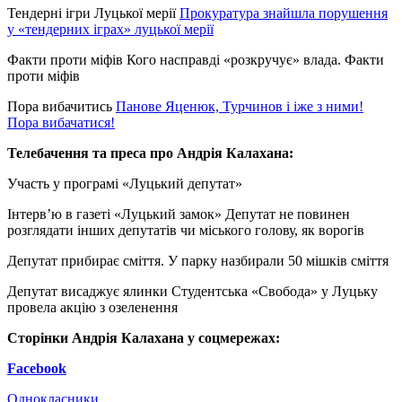
Тендерні ігри Луцької мерії
Прокуратура знайшла порушення
у «тендерних іграх» луцької мерії
Факти проти міфів Кого насправді «розкручує» влада. Факти
проти міфів
Пора вибачитись
Панове Яценюк, Турчинов і іже з ними!
Пора вибачатися!
Телебачення та преса про Андрія Калахана:
Участь у програмі «Луцький депутат»
Інтерв’ю в газеті «Луцький замок» Депутат не повинен
розглядати інших депутатів чи міського голову, як ворогів
Депутат прибирає сміття. У парку назбирали 50 мішків сміття
Депутат висаджує ялинки Студентська «Свобода» у Луцьку
провела акцію з озеленення
Сторінки Андрія Калахана у соцмережах:
Facebook
Однокласники