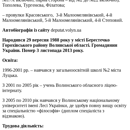
Тополева, Тургенєва, Філатова;
– провулки Красовського, 3-й Малоомелянівський, 4-й
Малоомелянівський, 5-й Малоомелянівський, 4-й Степовий.
Автобіографія із сайту
deputat.volyn.ua
Народився 29 вересня 1988 року у місті Берестечко
Горохівського району Волинської області. Громадянин
України. Помер 3 листопада 2013 року.
Освіта:
1996-2001 рр. – навчався у загальноосвітній школі №2 міста
Луцька.
З 2001 по 2005 рік – учень Волинського обласного ліцею-
інтернату.
З 2005 по 2010 рік навчався у Волинському національному
університеті імені Лесі Українки, де здобув повну вищу освіту
за спеціальністю «філософія» (диплом спеціаліста з
відзнакою).
Трудова діяльність: