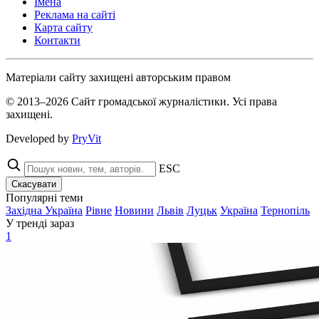
Імена
Реклама на сайті
Карта сайту
Контакти
Матеріали сайту захищені авторським правом
© 2013–2026 Сайт громадської журналістики. Усі права
захищені.
Developed by
PryVit
ESC
Скасувати
Популярні теми
Західна Україна
Рівне
Новини
Львів
Луцьк
Україна
Тернопіль
У тренді зараз
1