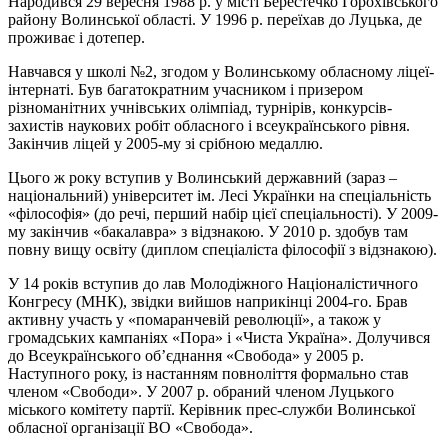
Народився 29 вересня 1988 р. у місті Берестечко Горохівського
району Волинської області. У 1996 р. переїхав до Луцька, де
проживає і дотепер.
Навчався у школі №2, згодом у Волинському обласному ліцеї-
інтернаті. Був багатократним учасником і призером
різноманітних учнівських олімпіад, турнірів, конкурсів-
захистів наукових робіт обласного і всеукраїнського рівня.
Закінчив ліцей у 2005-му зі срібною медаллю.
Цього ж року вступив у Волинський державний (зараз –
національний) університет ім. Лесі Українки на спеціальність
«філософія» (до речі, перший набір цієї спеціальності). У 2009-
му закінчив «бакалавра» з відзнакою. У 2010 р. здобув там
повну вищу освіту (диплом спеціаліста філософії з відзнакою).
У 14 років вступив до лав Молодіжного Націоналістичного
Конгресу (МНК), звідки вийшов наприкінці 2004-го. Брав
активну участь у «помаранчевій революції», а також у
громадських кампаніях «Пора» і «Чиста Україна». Долучився
до Всеукраїнського об’єднання «Свобода» у 2005 р.
Наступного року, із настанням повноліття формально став
членом «Свободи». У 2007 р. обраний членом Луцького
міського комітету партії. Керівник прес-служби Волинської
обласної організації ВО «Свобода».