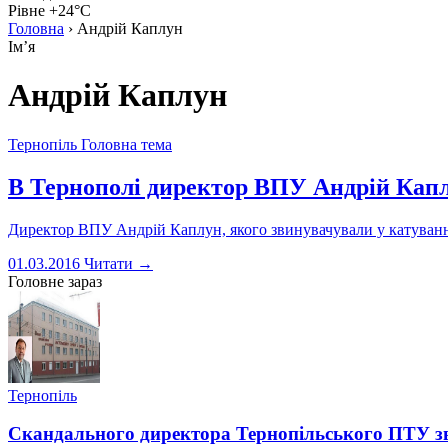
Рівне +24°C
Головна
›
Андрій Каплун
Імʼя
Андрій Каплун
Тернопіль
Головна тема
В Тернополі директор ВПУ Андрій Капл
Директор BПУ Андрій Каплун, якого звинувачували у катуванні
01.03.2016
Читати →
Головне зараз
Тернопіль
Скандального директора Тернопільського ПТУ з