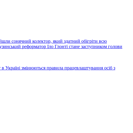
йшли сонячний колектор, який здатний обігріти всю
узинський реформатор Іло Глонті стане заступником голови
ку в Україні змінюються правила працевлаштування осіб з