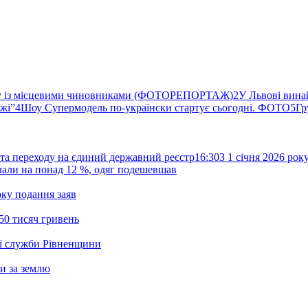
ву із місцевими чиновниками (ФОТОРЕПОРТАЖ)
2
У Львові вина
ржі”
4
Шоу Супермодель по-українски стартує сьогодні. ФОТО
5
Гр
та переходу на єдиний державний реєстр
16:30
З 1 січня 2026 ро
жчали на понад 12 %, одяг подешевшав
ку подання заяв
50 тисяч гривень
ої служби Рівненщини
и за землю