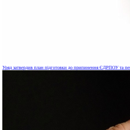
Уряд затвердив план підготовки до припинення ЄДРПОУ та пе