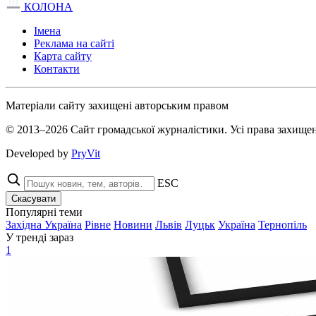
КОЛОНА
Імена
Реклама на сайті
Карта сайту
Контакти
Матеріали сайту захищені авторським правом
© 2013–2026 Сайт громадської журналістики. Усі права захищен
Developed by
PryVit
ESC
Скасувати
Популярні теми
Західна Україна
Рівне
Новини
Львів
Луцьк
Україна
Тернопіль
У тренді зараз
1