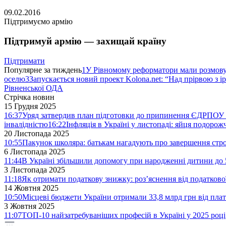
09.02.2016
Підтримуємо армію
Підтримуй армію — захищай країну
Підтримати
Популярне за тиждень
1
У Рівномому реформатори мали розмо
оселю
3
Запускається новий проект Kolona.net: “Над прірвою з і
Рівненської ОДА
Стрічка новин
15 Грудня 2025
16:37
Уряд затвердив план підготовки до припинення ЄДРПОУ 
інвалідністю
16:22
Інфляція в Україні у листопаді: яйця подоро
20 Листопада 2025
10:55
Пакунок школяра: батькам нагадують про завершення стро
6 Листопада 2025
11:44
В Україні збільшили допомогу при народженні дитини до 
3 Листопада 2025
11:18
Як отримати податкову знижку: роз’яснення від податков
14 Жовтня 2025
10:50
Місцеві бюджети України отримали 33,8 млрд грн від плат
3 Жовтня 2025
11:07
ТОП-10 найзатребуваніших професій в Україні у 2025 році