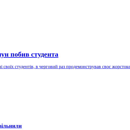
ун побив студента
 своїх студентів, в черговий раз продемонстрував своє жорсток
вільнили