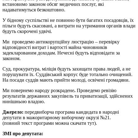
встановимо законом обсяг медичних послуг, які
надаватимуться безкоштовно.
У бідному суспільстві не повинно бути багатих посадовців, їх
пільги будуть скасовані, а витрати на утримання органів влади
будуть скорочені удвічі.
Ми проведемо антикорупційну люстрацію – перевірку
відповідності витрат і вартості майна чиновників
задекларованим доходам. Нечесні будуть відповідати за
законом.
Суд, прокуратура, міліція будуть захищати права людей, а не
порушувати їх. Суддівський корпус буде тотально очищений.
На посади суддів мають прийти молоді, освічені громадяни.
Ми повернемо народу розкрадене
.
Проведемо ревізію
результатів державних закупівель та приватизації, здійснених
нинішньою владою.
Джерело:
передвиборча програма кандидата в народні
депутати в мажоритарному виборчому окрузі №21.
(повний текст програми можна скачати тут).
ЗМІ про депутата: