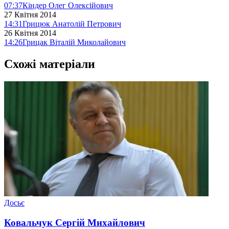
07:37
Кіндер Олег Олексійович
27 Квітня 2014
14:31
Грицюк Анатолій Петрович
26 Квітня 2014
14:26
Грицак Віталій Миколайович
Схожі матеріали
Досьє
Ковальчук Сергій Михайлович