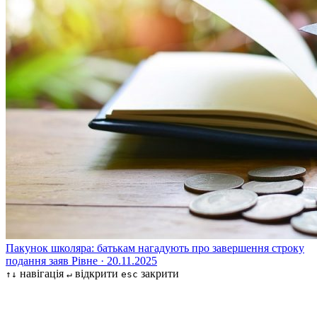
Пакунок школяра: батькам нагадують про завершення строку
подання заяв
Рівне · 20.11.2025
навігація
відкрити
закрити
↑↓
↵
esc