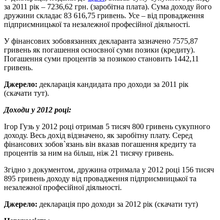
за 2011 рік – 7236,62 грн. (заробітна плата). Сума доходу його
дружини складає 83 616,75 гривень. Усе – від провадження
підприємницької та незалежної професійної діяльності.
У фінансових зобовязаннях декларанта зазначено 7575,87
гривень як погашення осносвної суми позики (кредиту).
Погашення суми процентів за позикою становить 1442,11
гривень.
Джерело:
декларація кандидата про доходи за 2011 рік
(скачати тут).
Доходи у 2012 році:
Ігор Гузь у 2012 році отримав 5 тисяч 800 гривень сукупного
доходу. Весь дохід відзначено, як заробітну плату. Серед
фінансових зобов`язань він вказав погашення кредиту та
процентів за ним на більш, ніж 21 тисячу гривень.
Згідно з документом, дружина отримала у 2012 році 156 тисяч
895 гривень доходу від провадження підприємницької та
незалежної професійної діяльності.
Джерело:
декларація про доходи за 2012 рік (скачати тут)