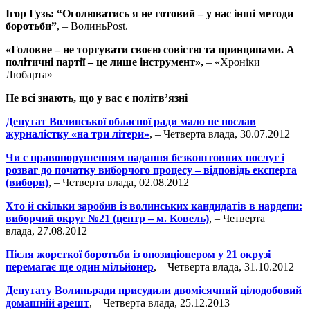
Ігор Гузь: “Оголюватись я не готовий – у нас інші методи
боротьби”
, – ВолиньPost.
«Головне – не торгувати своєю совістю та принципами. А
політичні партії – це лише інструмент»,
– «Хроніки
Любарта»
Не всі знають, що у вас є політв’язні
Депутат Волинської обласної ради мало не послав
журналістку «на три літери»
, – Четверта влада, 30.07.2012
Чи є правопорушенням надання безкоштовних послуг і
розваг до початку виборчого процесу – відповідь експерта
(вибори)
, – Четверта влада, 02.08.2012
Хто й скільки заробив із волинських кандидатів в нардепи:
виборчий округ №21 (центр – м. Ковель)
, – Четверта
влада, 27.08.2012
Після жорсткої боротьби із опозиціонером у 21 окрузі
перемагає ще один мільйонер
, – Четверта влада, 31.10.2012
Депутату Волиньради присудили двомісячний цілодобовий
домашній арешт
, – Четверта влада, 25.12.2013