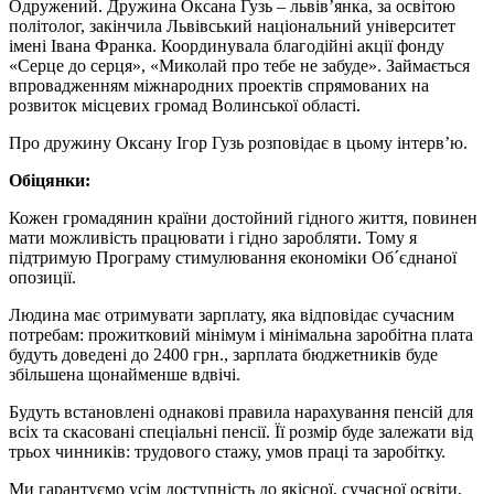
Одружений. Дружина Оксана Гузь – львів’янка, за освітою
політолог, закінчила Львівський національний університет
імені Івана Франка. Координувала благодійні акції фонду
«Серце до серця», «Миколай про тебе не забуде». Займається
впровадженням міжнародних проектів спрямованих на
розвиток місцевих громад Волинської області.
Про дружину Оксану Ігор Гузь розповідає в цьому інтерв’ю.
Обіцянки:
Кожен громадянин країни достойний гідного життя, повинен
мати можливість працювати і гідно заробляти. Тому я
підтримую Програму стимулювання економіки Об´єднаної
опозиції.
Людина має отримувати зарплату, яка відповідає сучасним
потребам: прожитковий мінімум і мінімальна заробітна плата
будуть доведені до 2400 грн., зарплата бюджетників буде
збільшена щонайменше вдвічі.
Будуть встановлені однакові правила нарахування пенсій для
всіх та скасовані спеціальні пенсії. Її розмір буде залежати від
трьох чинників: трудового стажу, умов праці та заробітку.
Ми гарантуємо усім доступність до якісної, сучасної освіти,