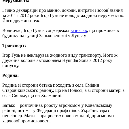
Нерухомість:
Згідно декларацій про майно, доходи, витрати і зобов`язання
за 2011 і 2012 роки Ігор Гузь не володіє жодною нерухомістю.
Його дружина теж.
Водночас, Ігор Гузь в соцмережах
зазначав
, що проживає в
будинку на вулиці Заньковецької у Луцьку.
Транспорт:
Ігор Гузь не декларував жодного виду транспорту. Його ж
дружина володіє автомобілем Hyundai Sonata 2012 року
випуску.
Родина:
Родина зі сторони батька походить з села Смідин
Старовижівського району, що на Поліссі, а зі сторони матері з
села Свірже, що на Холмщині.
Батько – розпочинав роботу агрономом у Ковельському
районі, потім – у Федерації профспілок України, зараз –
пенсіонер. Мати – працює технологом на підприємствах
харчової промисловості.