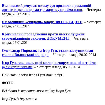
Волинський депутат, якому суд призначив домашній
арешт, відкрив вдома громадську приймальню
, – Четверта
влада, 28.12.2013
Як волиняни «скидали» владу (ФОТО, ВІДЕО)
, – Четверта
влада, 24.01.2014
Кримінальні провадження проти шести луцьких
євромайданівців закрили. ДОКУМЕНТ
, – Четверта
влада, 27.01.2014
Олександр Пирожик та Ігор Гузь стали заступниками
голови Волинської облради
, – Четверта влада, 20.02.2014
Ігор Гузь закликає, щоб молоді некорумповані патріоти
були керівниками
, – Четверта влада, 05.03.2014
Почитати блоги Ігоря Гузя можна тут.
ФОТО:
Всі фото із персонального сайту Ігоря Гузя
Ігор Гузь із дружиною