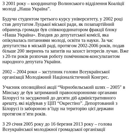
З 2001 року – координатор Волинського відділення Коаліції
молоді „Наша Україна”.
Будучи студентом третього курсу університету, у 2002 році
став депутатом Луцької міської ради, як позапартійний
обранець громади був співкоординатором фракції блоку
«Наша Україна». Входив до депутатської комісії, яка
опікувалась питаннями молоді, освіти та науки. За час
депутатства в міській раді, протягом 2002-2006 років, подав
більше 200 звернень та запитів на захист інтересів лучан. Вже
з 20-ти років розпочав роботу помічником-консультантом
народного депутата України.
2002 – 2004 роки – заступник голови Всеукраїнської
організації Молодіжний Націоналістичний Конгрес.
Учасник опозиційної акції “Чорнобильський шлях – 2005″ в
Мінську де був затриманий правоохоронними органами
Білорусі та засуджений до десяти діб адміністративного
арешту, які відбував у ЦІП “Окрестіно”. Депортований з
Білорусі із забороною в’їзду на територію цієї держави
протягом п’яти років.
З 29 січня 2005 року до 16 березня 2013 року – голова
Всеукраїнської молодіжної громадської організації