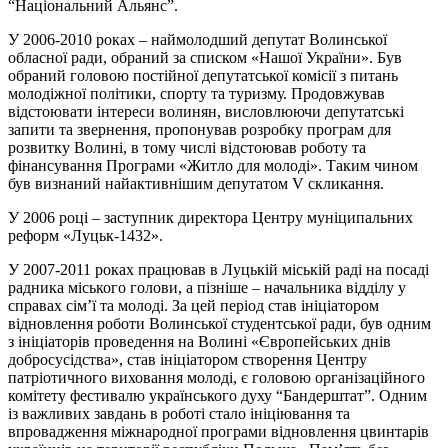
“Національний Альянс”.
У 2006-2010 роках – наймолодший депутат Волинської
обласної ради, обраний за списком «Нашої України». Був
обраний головою постійної депутатської комісії з питань
молодіжної політики, спорту та туризму. Продовжував
відстоювати інтереси волинян, висловлюючи депутатські
запити та звернення, пропонував розробку програм для
розвитку Волині, в тому числі відстоював роботу та
фінансування Програми «Житло для молоді». Таким чином
був визнаний найактивнішим депутатом V скликання.
У 2006 році – заступник директора Центру муніципальних
реформ «Луцьк-1432».
У 2007-2011 роках працював в Луцькій міській раді на посаді
радника міського голови, а пізніше – начальника відділу у
справах сім’ї та молоді. За цей період став ініціатором
відновлення роботи Волинської студентської ради, був одним
з ініціаторів проведення на Волині «Європейських днів
добросусідства», став ініціатором створення Центру
патріотичного виховання молоді, є головою організаційного
комітету фестивалю українського духу “Бандерштат”. Одним
із важливих завдань в роботі стало ініціювання та
впровадження міжнародної програми відновлення цвинтарів