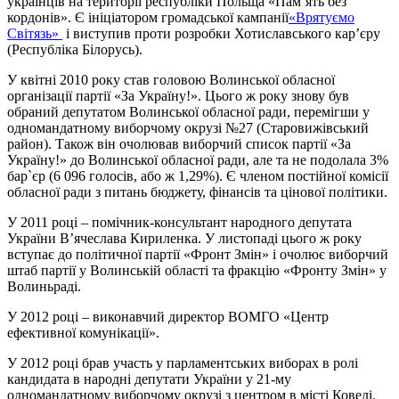
українців на території республіки Польща «Пам’ять без
кордонів». Є ініціатором громадської кампанії
«Врятуємо
Світязь»
і виступив проти розробки Хотиславського кар’єру
(Республіка Білорусь).
У квітні 2010 року став головою Волинської обласної
організації партії «За Україну!». Цього ж року знову був
обраний депутатом Волинської обласної ради, перемігши у
одномандатному виборчому окрузі №27 (Старовижівський
район). Також він очолював виборчий список партії «За
Україну!» до Волинської обласної ради, але та не подолала 3%
бар`єр (6 096 голосів, або ж 1,29%). Є членом постійної комісії
обласної ради з питань бюджету, фінансів та цінової політики.
У 2011 році – помічник-консультант народного депутата
України В’ячеслава Кириленка. У листопаді цього ж року
вступає до політичної партії «Фронт Змін» і очолює виборчий
штаб партії у Волинській області та фракцію «Фронту Змін» у
Волиньраді.
У 2012 році – виконавчий директор ВОМГО «Центр
ефективної комунікації».
У 2012 році брав участь у парламентських виборах в ролі
кандидата в народні депутати України у 21-му
одномандатному виборчому окрузі з центром в місті Ковелі.