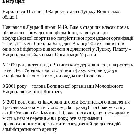
Біографія:
Народився 11 січня 1982 року в місті Луцьку Волинської
області.
Навчався в Луцькій школі №19. Вже в старших класах почав
цікавитись громадською діяльністю, та вступив до
всеукраїнської спортивно-патріотичної громадської організації
“Тризуб” імені Степана Бандери. В кінці 90-тих років став
одним з ініціаторів відновлення діяльності у Луцьку Пласту –
Національної Скаутської Організації України.
У 1999 році вступив до Волинського державного університету
імені Лесі Українки на історичний факультет, де здобув
спеціальність «політолог, викладач політології».
З 2001 року – голова Волинської організації Молодіжного
Націоналістичного Конґресу.
У 2001 році став співкоординатором Волинського відділення
Громадського комітету опору „За Правду!” та брав участь у
акції «Україна без Кучми». Під час цієї акції, що проходила у
місті Києві 9 березня 2001 року, був затриманий
правоохоронними органами та засуджений до десяти діб
адміністративного арешту.