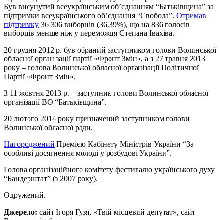
Був висунутий всеукраїнським об’єднанням “Батьківщина” за
підтримки всеукраїнського об’єднання “Свобода”.
Отримав
підтримку
36 306 виборців (36,39%), що на 836 голосів
виборців менше ніж у переможця Степана Івахіва.
20 грудня 2012 р. був обраний заступником голови Волинської
обласної організації партії «Фронт Змін», а з 27 травня 2013
року – голова Волинської обласної організації Політичної
Партії «Фронт Змін».
З 11 жовтня 2013 р. – заступник голови Волинської обласної
організації ВО “Батьківщина”.
20 лютого 2014 року призначений заступником голови
Волинської обласної ради.
Нагороджений
Премією Кабінету Міністрів України “За
особливі досягнення молоді у розбудові України”.
Голова організаційного комітету фестивалю українського духу
“Бандерштат” (з 2007 року).
Одружений.
Джерело:
сайт Ігоря Гузя, «Твій місцевий депутат», сайт