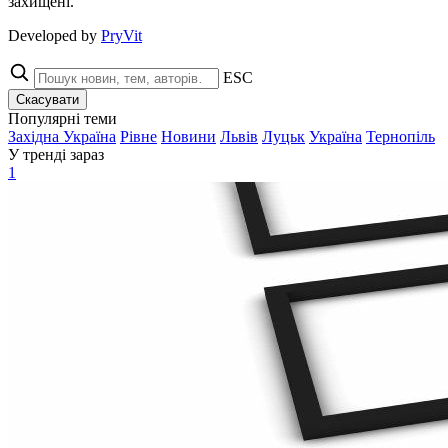
захищені.
Developed by
PryVit
ESC
Скасувати
Популярні теми
Західна Україна
Рівне
Новини
Львів
Луцьк
Україна
Тернопіль
У тренді зараз
1