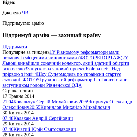
Відео:
Джерело
ЧВ
Підтримуємо армію
Підтримуй армію — захищай країну
Підтримати
Популярне за тиждень
1
У Рівномому реформатори мали
розмову із місцевими чиновниками (ФОТОРЕПОРТАЖ)
2
У
Львові винайшли сонячний колектор, який здатний обігріти
всю оселю
3
Запускається новий проект Kolona.net: “Над
прірвою з іржі”
4
Шоу Супермодель по-українски стартує
сьогодні. ФОТО
5
Грузинський реформатор Іло Глонті стане
заступником голови Рівненської ОДА
Стрічка новин
17 Травня 2014
21:04
Ковальчук Сергій Михайлович
20:59
Киричук Олександр
Олексійович
20:55
Кириллов Михайло Михайлович
30 Квітня 2014
07:48
Калахан Андрій Сергійович
29 Квітня 2014
07:40
Кічатий Юрій Святославович
28 Квітня 2014