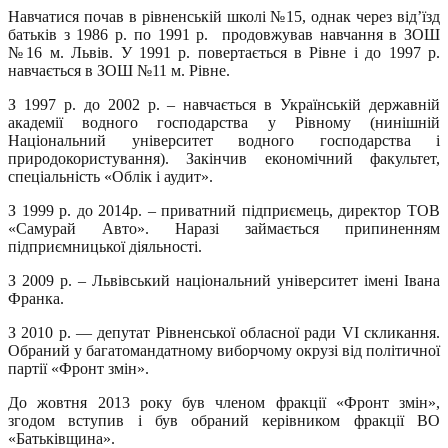
Навчатися почав в рівненській школі №15, однак через від’їзд
батьків з 1986 р. по 1991 р. продовжував навчання в ЗОШ
№16 м. Львів. У 1991 р. повертається в Рівне і до 1997 р.
навчається в ЗОШ №11 м. Рівне.
З 1997 р. до 2002 р. – навчається в Українській державній
академії водного господарства у Рівному (нинішній
Національний університет водного господарства і
природокористування). Закінчив економічний факультет,
спеціальність «Облік і аудит».
З 1999 р. до 2014р. – приватний підприємець, директор ТОВ
«Самурай Авто». Наразі займається припиненням
підприємницької діяльності.
З 2009 р. – Львівський національний університет імені Івана
Франка.
З 2010 р. — депутат Рівненської обласної ради VI скликання.
Обраний у багатомандатному виборчому окрузі від політичної
партії «Фронт змін».
До жовтня 2013 року був членом фракції «Фронт змін»,
згодом вступив і був обраний керівником фракції ВО
«Батьківщина».