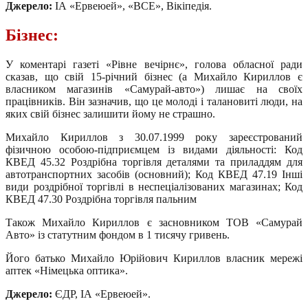
Джерело:
ІА «Ервеюей», «ВСЕ», Вікіпедія.
Бізнес:
У коментарі газеті «Рівне вечірнє», голова обласної ради
сказав, що свій 15-річний бізнес (а Михайло Кириллов є
власником магазинів «Самурай-авто») лишає на своїх
працівників. Він зазначив, що це молоді і талановиті люди, на
яких свій бізнес залишити йому не страшно.
Михайло Кириллов з 30.07.1999 року зареєстрований
фізичною особою-підприємцем із видами діяльності: Код
КВЕД 45.32 Роздрібна торгівля деталями та приладдям для
автотранспортних засобів (основний); Код КВЕД 47.19 Інші
види роздрібної торгівлі в неспеціалізованих магазинах; Код
КВЕД 47.30 Роздрібна торгівля пальним
Також Михайло Кириллов є засновником ТОВ «Самурай
Авто» із статутним фондом в 1 тисячу гривень.
Його батько Михайло Юрійович Кириллов власник мережі
аптек «Німецька оптика».
Джерело:
ЄДР, ІА «Ервеюей».