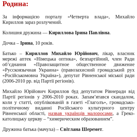
Родина:
За інформацією порталу «Четверта влада», Михайло
Кириллов зараз розлучений.
Колишня дружина —
Кириллова Ірина Павлівна
.
Дочка –
Ірина
, 10 років.
Батько –
Кириллов Михайло Юрійович
, лікар, власник
мережі аптек «Німецька оптика», безпартійний, член Ради
об’єднання «Правозащитное общественное движение
«Русскоязычная Украина» (правозахисний громадський рух
«Російськомовна Україна»), депутат Рівненської міської ради
(2006-2010 рр. від Партії регіонів).
Михайло Юрійович Кириллов буд депутатом Рівнеради від
Партії регіонів у 2006-2010 роках. Запам’ятався скандалом,
коли у статті, опублікованій в газеті «Глаголъ», громадсько-
політичному виданні Російського культурного центру
Рівненської області,
назвав українців малоросами
, а Греко-
католицьку церкву – “химерическим образованием”.
Дружина батька (мачуха) –
Світлана Шеремет
.