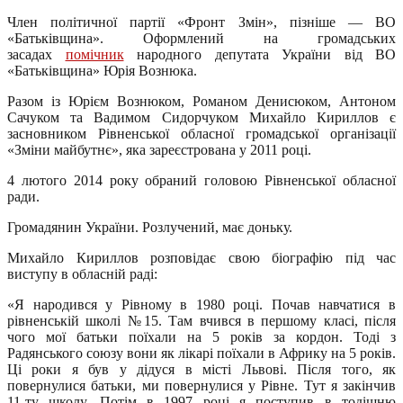
Член політичної партії «Фронт Змін», пізніше — ВО
«Батьківщина». Оформлений на громадських
засадах
помічник
народного депутата України від ВО
«Батьківщина» Юрія Вознюка.
Разом із Юрієм Вознюком, Романом Денисюком, Антоном
Сачуком та Вадимом Сидорчуком Михайло Кириллов є
засновником Рівненської обласної громадської організації
«Зміни майбутнє», яка зареєстрована у 2011 році.
4 лютого 2014 року обраний головою Рівненської обласної
ради.
Громадянин України. Розлучений, має доньку.
Михайло Кириллов розповідає свою біографію під час
виступу в обласній раді:
«Я народився у Рівному в 1980 році. Почав навчатися в
рівненській школі №15. Там вчився в першому класі, після
чого мої батьки поїхали на 5 років за кордон. Тоді з
Радянського союзу вони як лікарі поїхали в Африку на 5 років.
Ці роки я був у дідуся в місті Львові. Після того, як
повернулися батьки, ми повернулися у Рівне. Тут я закінчив
11-ту школу. Потім в 1997 році я поступив в тодішню