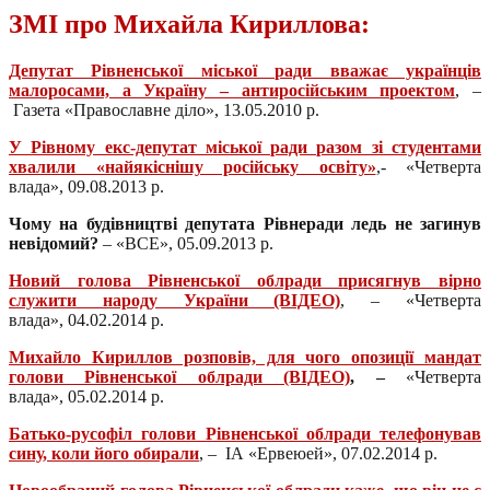
ЗМІ про Михайла Кириллова:
Депутат Рівненської міської ради вважає українців
малоросами, а Україну – антиросійським проектом
, –
Газета «Православне діло», 13.05.2010 р.
У Рівному екс-депутат міської ради разом зі студентами
хвалили «найякіснішу російську освіту»
,- «Четверта
влада», 09.08.2013 р.
Чому на будівництві депутата Рівнеради ледь не загинув
невідомий?
– «ВСЕ», 05.09.2013 р.
Новий голова Рівненської облради присягнув вірно
служити народу України (ВІДЕО)
, – «Четверта
влада», 04.02.2014 р.
Михайло Кириллов розповів, для чого опозиції мандат
голови Рівненської облради (ВІДЕО)
, –
«Четверта
влада», 05.02.2014 р.
Батько-русофіл голови Рівненської облради телефонував
сину, коли його обирали
, – ІА «Ервеюей», 07.02.2014 р.