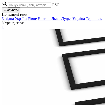
ESC
Скасувати
Популярні теми
Західна Україна
Рівне
Новини
Львів
Луцьк
Україна
Тернопіль
У тренді зараз
1