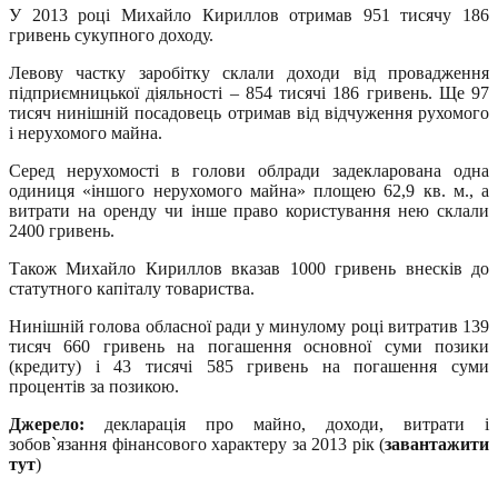
У 2013 році Михайло Кириллов отримав 951 тисячу 186
гривень сукупного доходу.
Левову частку заробітку склали доходи від провадження
підприємницької діяльності – 854 тисячі 186 гривень. Ще 97
тисяч нинішній посадовець отримав від відчуження рухомого
і нерухомого майна.
Серед нерухомості в голови облради задекларована одна
одиниця «іншого нерухомого майна» площею 62,9 кв. м., а
витрати на оренду чи інше право користування нею склали
2400 гривень.
Також Михайло Кириллов вказав 1000 гривень внесків до
статутного капіталу товариства.
Нинішній голова обласної ради у минулому році витратив 139
тисяч 660 гривень на погашення основної суми позики
(кредиту) і 43 тисячі 585 гривень на погашення суми
процентів за позикою.
Джерело:
декларація про майно, доходи, витрати і
зобов`язання фінансового характеру за 2013 рік (
завантажити
тут
)