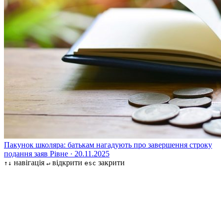
Пакунок школяра: батькам нагадують про завершення строку
подання заяв
Рівне · 20.11.2025
навігація
відкрити
закрити
↑↓
↵
esc