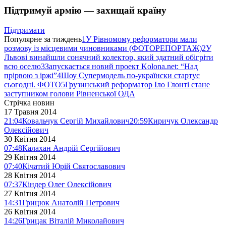
Підтримуй армію — захищай країну
Підтримати
Популярне за тиждень
1
У Рівномому реформатори мали
розмову із місцевими чиновниками (ФОТОРЕПОРТАЖ)
2
У
Львові винайшли сонячний колектор, який здатний обігріти
всю оселю
3
Запускається новий проект Kolona.net: “Над
прірвою з іржі”
4
Шоу Супермодель по-українски стартує
сьогодні. ФОТО
5
Грузинський реформатор Іло Глонті стане
заступником голови Рівненської ОДА
Стрічка новин
17 Травня 2014
21:04
Ковальчук Сергій Михайлович
20:59
Киричук Олександр
Олексійович
30 Квітня 2014
07:48
Калахан Андрій Сергійович
29 Квітня 2014
07:40
Кічатий Юрій Святославович
28 Квітня 2014
07:37
Кіндер Олег Олексійович
27 Квітня 2014
14:31
Грицюк Анатолій Петрович
26 Квітня 2014
14:26
Грицак Віталій Миколайович