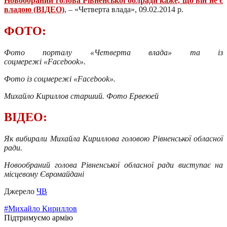
Новообраний голова Рівненської облради каже, що він не є
владою (ВІДЕО)
, – «Четверта влада», 09.02.2014 р.
ФОТО:
Фото порталу «Четверта влада» та із
соцмережі «Facebook».
Фото із соцмережі «Facebook».
Михайло Кириллов старший. Фото Ервеюей
ВІДЕО:
Як вибирали Михайла Кириллова головою Рівненської обласної
ради.
Новообраний голова Рівненської обласної ради виступає на
місцевому Євромайдані
Джерело
ЧВ
#Михайло Кириллов
Підтримуємо армію