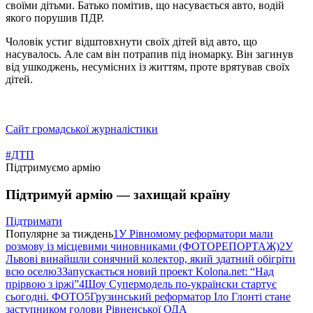
своїми дітьми. Батько помітив, що насувається авто, водій
якого порушив ПДР.
Чоловік устиг відштовхнути своїх дітей від авто, що
насувалось. Але сам він потрапив під іномарку. Він загинув
від ушкоджень, несумісних із життям, проте врятував своїх
дітей.
Сайт громадської журналістики
#ДТП
Підтримуємо армію
Підтримуй армію — захищай країну
Підтримати
Популярне за тиждень
1
У Рівномому реформатори мали
розмову із місцевими чиновниками (ФОТОРЕПОРТАЖ)
2
У
Львові винайшли сонячний колектор, який здатний обігріти
всю оселю
3
Запускається новий проект Kolona.net: “Над
прірвою з іржі”
4
Шоу Супермодель по-українски стартує
сьогодні. ФОТО
5
Грузинський реформатор Іло Глонті стане
заступником голови Рівненської ОДА