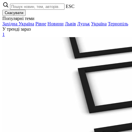
ESC
Скасувати
Популярні теми
Західна Україна
Рівне
Новини
Львів
Луцьк
Україна
Тернопіль
У тренді зараз
1