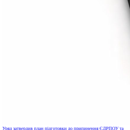
Уряд затвердив план підготовки до припинення ЄДРПОУ та