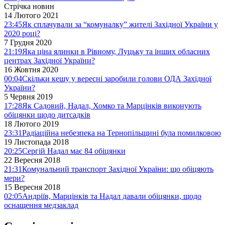
Стрічка новин
14 Лютого 2021
23:45
Як сплачували за “комуналку” жителі Західної України у
2020 році?
7 Грудня 2020
21:19
Яка ціна ялинки в Рівному, Луцьку та інших обласних
центрах Західної України?
16 Жовтня 2020
00:04
Скільки кешу у вересні заробили голови ОДА Західної
України?
5 Червня 2019
17:28
Як Садовий, Надал, Хомко та Марцінків виконують
обіцянки щодо дитсадків
18 Лютого 2019
23:31
Радіаційна небезпека на Тернопільщині була помилковою
19 Листопада 2018
20:25
Сергій Надал має 84 обіцянки
22 Вересня 2018
21:31
Комунальний транспорт Західної України: що обіцяють
мери?
15 Вересня 2018
02:05
Андріїв, Марцінків та Надал давали обіцянки, щодо
оснащення медзаклад