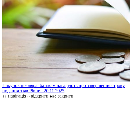
Пакунок школяра: батькам нагадують про завершення строку
подання заяв
Рівне · 20.11.2025
навігація
відкрити
закрити
↑↓
↵
esc