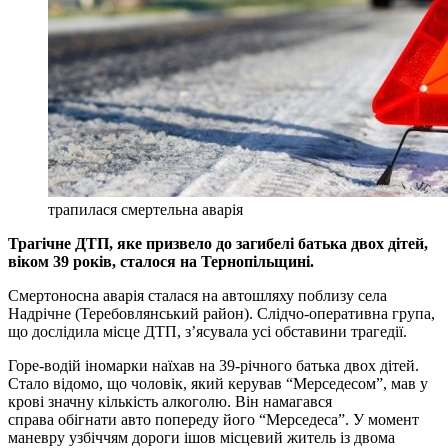
трапилася смертельна аварія
Трагічне ДТП, яке призвело до загибелі батька двох дітей,
віком 39 років, сталося на Тернопільщині.
Смертоносна аварія сталася на автошляху поблизу села
Надрічне (Теребовлянський район). Слідчо-оперативна група,
що дослідила місце ДТП, з’ясувала усі обставини трагедії.
Горе-водій іномарки наїхав на 39-річного батька двох дітей.
Стало відомо, що чоловік, який керував “Мерседесом”, мав у
крові значну кількість алкоголю. Він намагався
справа обігнати авто попереду його “Мерседеса”. У момент
маневру узбіччям дороги ішов місцевий житель із двома