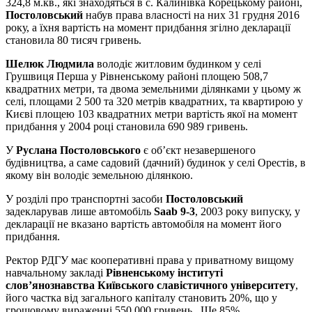
324,8 м.кв., які знаходяться в с. Калинівка Корецькому районі,
Постоловський
набув права власності на них 31 грудня 2016
року, а їхня вартість на момент придбання згілно декларації
становила 80 тисяч гривень.
Шелюк Людмила
володіє житловим будинком у селі
Грушвиця Перша у Рівненському районі площею 508,7
квадратних метри, та двома земельними ділянками у цьому ж
селі, площами 2 500 та 320 метрів квадратних, та квартирою у
Києві площею 103 квадратних метри вартість якої на момент
придбання у 2004 році становила 690 989 гривень.
У
Руслана Постоловського
є об’єкт незавершеного
будівництва, а саме садовий (дачний) будинок у селі Орестів, в
якому він володіє земельною ділянкою.
У розділі про транспортні засоби
Постоловський
задекларував лише автомобіль
Saab 9-3
, 2003 року випуску, у
декларації не вказано вартість автомобіля на момент його
придбання.
Ректор РДГУ має кооперативні права у приватному вищому
навчальному закладі
Рівненському інституті
слов’янознавства Київського славістичного університету
,
його частка від загального капіталу становить 20%, що у
грошовому вираженні 550 000 гривень. Ще 85%