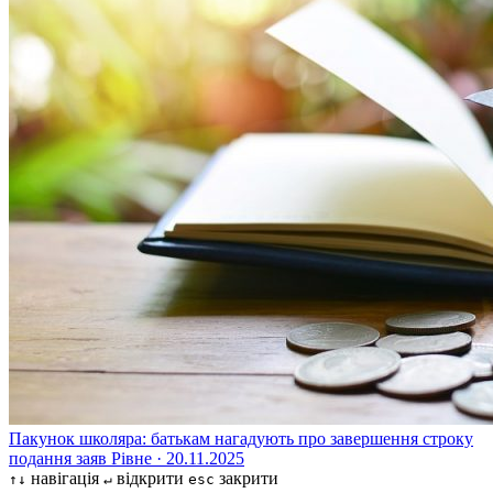
Пакунок школяра: батькам нагадують про завершення строку
подання заяв
Рівне · 20.11.2025
навігація
відкрити
закрити
↑↓
↵
esc