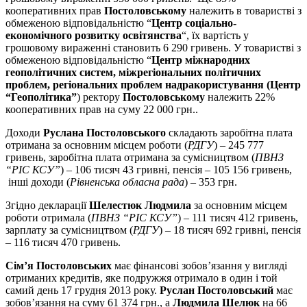
кооперативних прав
Постоловському
належить в товаристві з
обмеженою відповідальністю “
Центр соціально-
економічного розвитку освітянства
“, їх вартість у
грошовому вираженні становить 6 290 гривень. У товаристві з
обмеженою відповідальністю “
Центр міжнародних
геополітичних систем, міжрегіональних політичних
проблем, регіональних проблем надракористування (Центр
“Геополітика”
) ректору
Постоловському
належить 22%
кооперативних прав на суму 22 000 грн..
Доходи
Руслана Постоловського
складають заробітна плата
отримана за основним місцем роботи (
РДГУ
) – 245 777
гривень, заробітна плата отримана за сумісництвом (
ПВНЗ
“РІС КСУ”
) – 106 тисяч 43 гривні, пенсія – 105 156 гривень,
інші доходи (
Рівненська обласна рада
) – 353 грн.
Згідно декларації
Шелестюк Людмила
за основним місцем
роботи отримала (
ПВНЗ “РІС КСУ”
) – 111 тисяч 412 гривень,
зарплату за сумісництвом (
РДГУ
) – 18 тисяч 692 гривні, пенсія
– 116 тисяч 470 гривень.
Сім’я Постоловських
має фінансові зобов’язання у вигляді
отриманих кредитів, яке подружжя отримало в один і той
самий день 17 грудня 2013 року.
Руслан Постоловський
має
зобов’язання на суму 61 374 грн., а
Людмила Шелюк
на 66