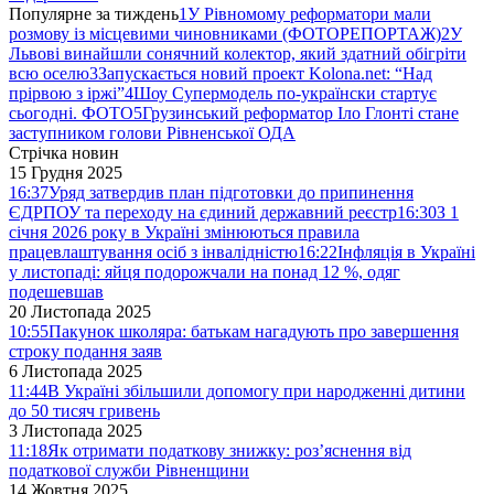
Популярне за тиждень
1
У Рівномому реформатори мали
розмову із місцевими чиновниками (ФОТОРЕПОРТАЖ)
2
У
Львові винайшли сонячний колектор, який здатний обігріти
всю оселю
3
Запускається новий проект Kolona.net: “Над
прірвою з іржі”
4
Шоу Супермодель по-українски стартує
сьогодні. ФОТО
5
Грузинський реформатор Іло Глонті стане
заступником голови Рівненської ОДА
Стрічка новин
15 Грудня 2025
16:37
Уряд затвердив план підготовки до припинення
ЄДРПОУ та переходу на єдиний державний реєстр
16:30
З 1
січня 2026 року в Україні змінюються правила
працевлаштування осіб з інвалідністю
16:22
Інфляція в Україні
у листопаді: яйця подорожчали на понад 12 %, одяг
подешевшав
20 Листопада 2025
10:55
Пакунок школяра: батькам нагадують про завершення
строку подання заяв
6 Листопада 2025
11:44
В Україні збільшили допомогу при народженні дитини
до 50 тисяч гривень
3 Листопада 2025
11:18
Як отримати податкову знижку: роз’яснення від
податкової служби Рівненщини
14 Жовтня 2025