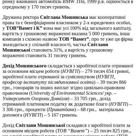
ринку вживаних автомобіль BMW 316i, 1999 р.в. оцінюється в
середньому у 170 тисяч гривень.
Дружина ректора
Світлана Мошинська
має кооперативні
права та є бенефіціарним власником у 2-х юридичних особах,
у
ТОВ”Вамет і К”
вона має усі 100% від загального капіталу,
вартість у грошовому вираженні вказана 5 000 гривень, інша
компанія з схожою назвою
ТОВ “Вамет”
, про те уже ця фірма
знаходиться у спільній власності, частка
Світлани
Мошинської
становить 31%, а вартість у грошовому
вираженні становить 31 тисячу гривень.
Дохід Мошинського
складається з заробітної плати отриманої
за основним місцем роботи (
НУВГП
) – 279 тисяч 654 гривні,
заробітної плати отриманої за сумісництвом (
НУВГП,
професор інституту післядипломної освіти
) – 39 тисяч 866
грн., гонорарів та інших виплат згідно цивільно-правовим
правочином (
University of Environmental Sciences/ укр. –
Університет Охорони Довкілля
) – 33 705 грн., дохід
отриманий платником податку як додаткове благо (
НУВГП
) –
3 306 грн., проценти (
Приватбанк
) – 68 грн., матеріальна
допомога (
НУВГП
) – 5 167 гривень.
Дохід
Світлани Мошинської
складався з заробітної плати за
основним місцем роботи (
ТОВ “Вамет”
) – 25 тисяч 825 грн.,