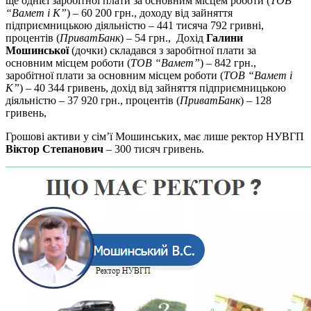
ще однієї заробітної плати за основним місцем роботи (
ТОВ
“Вамет і К”
) – 60 200 грн., доходу від зайняття
підприємницькою діяльністю – 441 тисяча 792 гривні,
процентів (
ПриватБанк
) – 54 грн., Дохід
Галини
Мошинської
(дочки) складався з заробітної плати за
основним місцем роботи (
ТОВ “Вамет”
) – 842 грн.,
заробітної плати за основним місцем роботи (
ТОВ “Вамет і
К”
) – 40 344 гривень, дохід від зайняття підприємницькою
діяльністю – 37 920 грн., процентів (
ПриватБанк
) – 128
гривень,
Грошові активи у сім’ї Мошинських, має лише ректор НУВГП
Віктор Степанович
– 300 тисяч гривень.