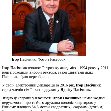
Ігор Пасічник. Фото з Facebook
Ігор Пасічник
очолює Острозьку академію з 1994 року, у 2011
році проходили вибори ректора, за результатами яких
Пасічника було переобрано.
У своїй електронній декларації за 2016 рік,
Ігор Пасічник
серед членів сім’ї вказав дружину
Ядвігу Пасічник
.
Згідно декларації у власності
Ігоря Пасічника
немає жодної
нерухомості, про те його дружина володіє квартирою у
Рівному площею 54,5 метри квадратних, садовим (дачним)