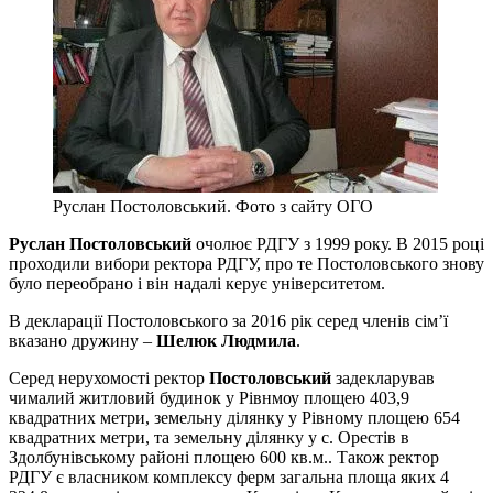
Руслан Постоловський. Фото з сайту ОГО
Руслан Постоловський
очолює РДГУ з 1999 року. В 2015 році
проходили вибори ректора РДГУ, про те Постоловського знову
було переобрано і він надалі керує університетом.
В декларації Постоловського за 2016 рік серед членів сім’ї
вказано дружину –
Шелюк Людмила
.
Серед нерухомості ректор
Постоловський
задекларував
чималий житловий будинок у Рівнмоу площею 403,9
квадратних метри, земельну ділянку у Рівному площею 654
квадратних метри, та земельну ділянку у с. Орестів в
Здолбунівському районі площею 600 кв.м.. Також ректор
РДГУ є власником комплексу ферм загальна площа яких 4