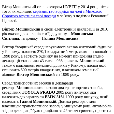
Вітор Мошинський став ректором НУВГП у 2014 році, після
того, як колишнє
керівництво водніка на чолі з Миколою
Сорокою втратили свої посади
у зв’язку з подіями Революції
Гідності.
Віктор Мошинський
в своїй електронній декларації за 2016
рік вказав двох членів сім’ї, дружину –
Мошинська
Світлана
, та доньку –
Галина Мошинська
.
Ректор “водника” серед нерухомості вказав житловий будинок
у Рівному, площею 270,1 квадратний метр, яким він володіє з
1998 року, а вартість будинку на момент придбання згідно
декларації становила 43 тисячі 936 гривень.
Мошинський
також є власником земельної ділянки у Рівному, площа якої
становить 600 метрів квадратних, власником земельної
ділянки
Віктор Мошинський
є з 1989 року.
Серед транспортних засобів в декларації
ректора
Мошинського
вказано два транспортних засоби,
серед яких
TOYOTA PRADO
2005 року випуску, яка
належить декларанту та
BMW 316i
, 1999 року випуску, який
належить
Галині Мошинській
. Донька ректора стала
власницею транспортного засобу у минулому році, автомобіль
згідно декларації було придбано за 45 тисяч гривень, про те на