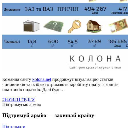
Команда сайту
kolona.net
продовжує візуалізацію статків
чиновників та осіб які отримають заробітну плату із коштів
платників податків. Далі буде…
#НУВГП
#РДГУ
Підтримуємо армію
Підтримуй армію — захищай країну
Підтримати