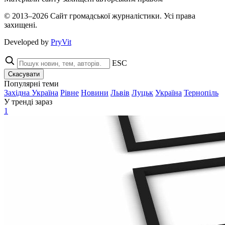
© 2013–2026 Сайт громадської журналістики. Усі права
захищені.
Developed by
PryVit
ESC
Скасувати
Популярні теми
Західна Україна
Рівне
Новини
Львів
Луцьк
Україна
Тернопіль
У тренді зараз
1