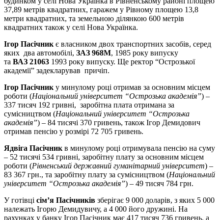
будинком у селі Нова Українка в Рівненському районі площею
37,89 метрів квадратних, гаражем у Рівному площею 13,8
метри квадратних, та земельною ділянкою 600 метрів
квадратних також у селі Нова Українка.
Ігор Пасічник
є власником двох транспортних засобів, серед
яких два автомобілі,
ЗАЗ 968М
, 1985 року випуску
та
ВАЗ 21063
1993 року випуску. Ще ректор “Острозької
академії” задекларував причіп.
Ігор Пасічник
у минулому році отримав за основним місцем
роботи (
Національний університет “Острозька академія”
) –
337 тисяч 192 гривні, заробітна плата отримана за
сумісництвом (
Національний університет “Острозька
академія”
) – 84 тисячі 370 гривень, також Ігор Демидович
отримав пенсію у розмірі 72 705 гривень.
Ядвіга Пасічник
в минулому році отримувала пенсію на суму
– 52 тисячі 534 гривні, заробітну плату за основним місцем
роботи (
Рівненський державний гуманітарний університет
) –
83 367 грн., та заробітну плату за сумісництвом (
Національний
університет “Острозька академія”
) – 49 тисяч 784 грн.
У готівці
сім’я Пасічників
зберігає 9 000 доларів, з яких 5 000
належать Ігорю Демидувичу, а 4 000 його дружині. На
рахунках у банку Ігор Пасічник має 417 тисяч 736 гривень, а