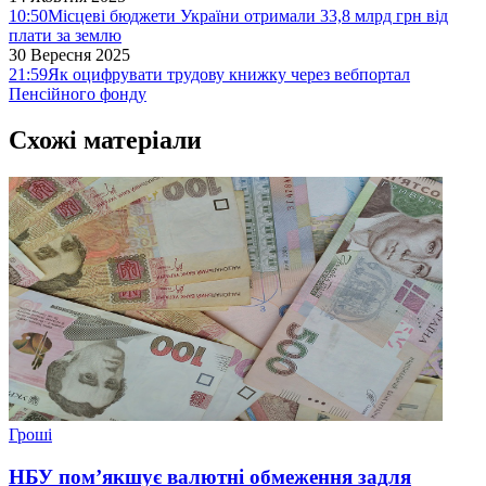
10:50
Місцеві бюджети України отримали 33,8 млрд грн від
плати за землю
30 Вересня 2025
21:59
Як оцифрувати трудову книжку через вебпортал
Пенсійного фонду
Схожі матеріали
Гроші
НБУ пом’якшує валютні обмеження задля