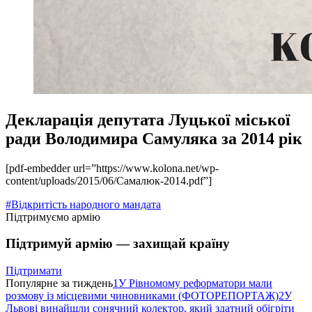
Декларація депутата Луцької міської
ради Володимира Самуляка за 2014 рік
[pdf-embedder url=”https://www.kolona.net/wp-
content/uploads/2015/06/Самалюк-2014.pdf”]
#Відкритість народного мандата
Підтримуємо армію
Підтримуй армію — захищай країну
Підтримати
Популярне за тиждень
1
У Рівномому реформатори мали
розмову із місцевими чиновниками (ФОТОРЕПОРТАЖ)
2
У
Львові винайшли сонячний колектор, який здатний обігріти