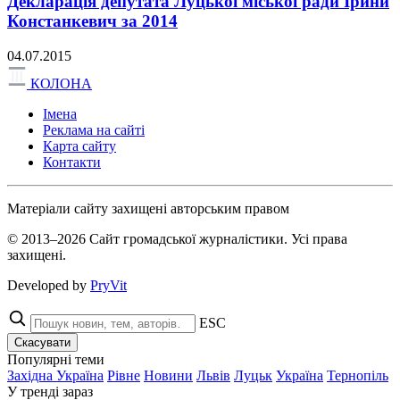
Декларація депутата Луцької міської ради Ірини
Констанкевич за 2014
04.07.2015
КОЛОНА
Імена
Реклама на сайті
Карта сайту
Контакти
Матеріали сайту захищені авторським правом
© 2013–2026 Сайт громадської журналістики. Усі права
захищені.
Developed by
PryVit
ESC
Скасувати
Популярні теми
Західна Україна
Рівне
Новини
Львів
Луцьк
Україна
Тернопіль
У тренді зараз