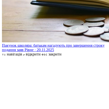
Пакунок школяра: батькам нагадують про завершення строку
подання заяв
Рівне · 20.11.2025
навігація
відкрити
закрити
↑↓
↵
esc