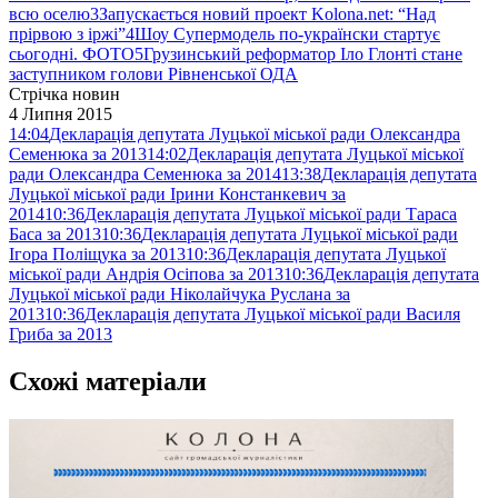
всю оселю
3
Запускається новий проект Kolona.net: “Над
прірвою з іржі”
4
Шоу Супермодель по-українски стартує
сьогодні. ФОТО
5
Грузинський реформатор Іло Глонті стане
заступником голови Рівненської ОДА
Стрічка новин
4 Липня 2015
14:04
Декларація депутата Луцької міської ради Олександра
Семенюка за 2013
14:02
Декларація депутата Луцької міської
ради Олександра Семенюка за 2014
13:38
Декларація депутата
Луцької міської ради Ірини Констанкевич за
2014
10:36
Декларація депутата Луцької міської ради Тараса
Баса за 2013
10:36
Декларація депутата Луцької міської ради
Ігора Поліщука за 2013
10:36
Декларація депутата Луцької
міської ради Андрія Осіпова за 2013
10:36
Декларація депутата
Луцької міської ради Ніколайчука Руслана за
2013
10:36
Декларація депутата Луцької міської ради Василя
Гриба за 2013
Схожі матеріали