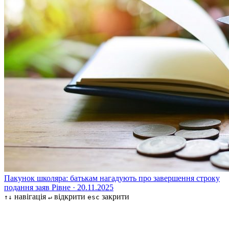
Пакунок школяра: батькам нагадують про завершення строку
подання заяв
Рівне · 20.11.2025
навігація
відкрити
закрити
↑↓
↵
esc