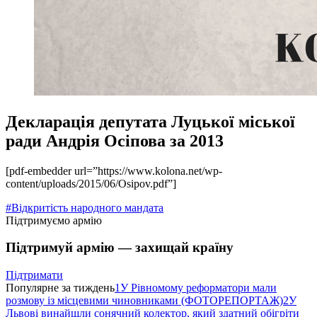
Декларація депутата Луцької міської
ради Андрія Осіпова за 2013
[pdf-embedder url=”https://www.kolona.net/wp-
content/uploads/2015/06/Osipov.pdf”]
#Відкритість народного мандата
Підтримуємо армію
Підтримуй армію — захищай країну
Підтримати
Популярне за тиждень
1
У Рівномому реформатори мали
розмову із місцевими чиновниками (ФОТОРЕПОРТАЖ)
2
У
Львові винайшли сонячний колектор, який здатний обігріти