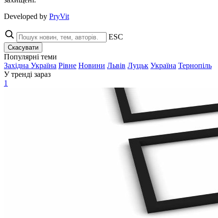
Developed by
PryVit
ESC
Скасувати
Популярні теми
Західна Україна
Рівне
Новини
Львів
Луцьк
Україна
Тернопіль
У тренді зараз
1