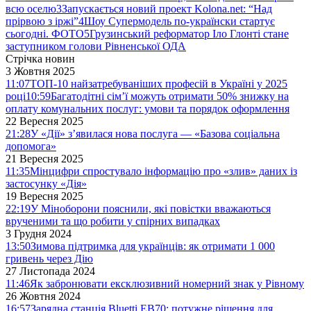
всю оселю
3
Запускається новий проект Kolona.net: “Над
прірвою з іржі”
4
Шоу Супермодель по-українски стартує
сьогодні. ФОТО
5
Грузинський реформатор Іло Глонті стане
заступником голови Рівненської ОДА
Стрічка новин
3 Жовтня 2025
11:07
ТОП-10 найзатребуваніших професій в Україні у 2025
році
10:59
Багатодітні сім’ї можуть отримати 50% знижку на
оплату комунальних послуг: умови та порядок оформлення
22 Вересня 2025
21:28
У «Дії» з’явилася нова послуга — «Базова соціальна
допомога»
21 Вересня 2025
11:35
Мінцифри спростувало інформацію про «злив» даних із
застосунку «Дія»
19 Вересня 2025
22:19
У Міноборони пояснили, які повістки вважаються
врученими та що робити у спірних випадках
3 Грудня 2024
13:50
Зимова підтримка для українців: як отримати 1 000
гривень через Дію
27 Листопада 2024
11:46
Як забронювати ексклюзивний номерний знак у Рівному
26 Жовтня 2024
16:57
Зарядна станція Bluetti EB70: потужне рішення для