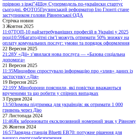
прірвою з іржі”
4
Шоу Супермодель по-українски стартує
сьогодні. ФОТО
5
Грузинський реформатор Іло Глонті стане
заступником голови Рівненської ОДА
Стрічка новин
3 Жовтня 2025
11:07
ТОП-10 найзатребуваніших професій в Україні у 2025
році
10:59
Багатодітні сім’ї можуть отримати 50% знижку на
оплату комунальних послуг: умови та порядок оформлення
22 Вересня 2025
21:28
У «Дії» з’явилася нова послуга — «Базова соціальна
допомога»
21 Вересня 2025
11:35
Мінцифри спростувало інформацію про «злив» даних із
застосунку «Дія»
19 Вересня 2025
22:19
У Міноборони пояснили, які повістки вважаються
врученими та що робити у спірних випадках
3 Грудня 2024
13:50
Зимова підтримка для українців: як отримати 1 000
гривень через Дію
27 Листопада 2024
11:46
Як забронювати ексклюзивний номерний знак у Рівному
26 Жовтня 2024
16:57
Зарядна станція Bluetti EB70: потужне рішення для
вашого енергозабезпечення