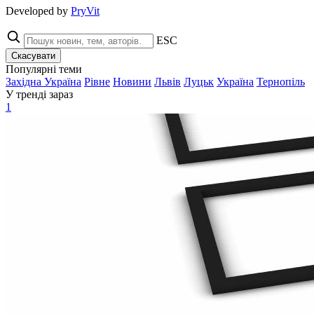
Developed by
PryVit
ESC
Скасувати
Популярні теми
Західна Україна
Рівне
Новини
Львів
Луцьк
Україна
Тернопіль
У тренді зараз
1