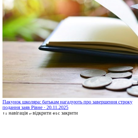
Пакунок школяра: батькам нагадують про завершення строку
подання заяв
Рівне · 20.11.2025
навігація
відкрити
закрити
↑↓
↵
esc