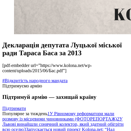
Декларація депутата Луцької міської
ради Тараса Баса за 2013
[pdf-embedder url=”https://www.kolona.net/wp-
content/uploads/2015/06/Бас.pdf”]
#Відкритість народного мандата
Підтримуємо армію
Підтримуй армію — захищай країну
Підтримати
Популярне за тиждень
1
У Рівномому реформатори мали
розмову із місцевими чиновниками (ФОТОРЕПОРТАЖ)
2
У
Львові винайшли сонячний колектор, який здатний обігріти
всю оселю
3
Запускається новий проект Kolona.net: “Над