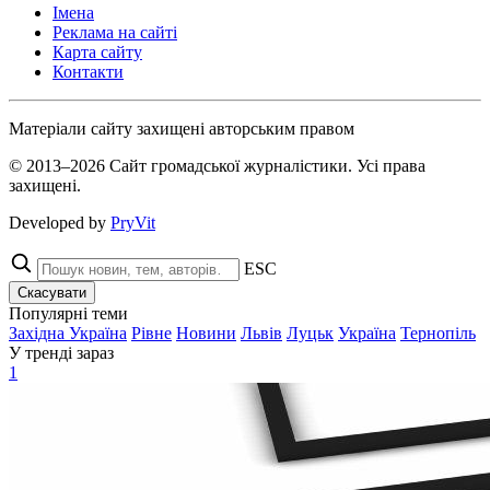
Імена
Реклама на сайті
Карта сайту
Контакти
Матеріали сайту захищені авторським правом
© 2013–2026 Сайт громадської журналістики. Усі права
захищені.
Developed by
PryVit
ESC
Скасувати
Популярні теми
Західна Україна
Рівне
Новини
Львів
Луцьк
Україна
Тернопіль
У тренді зараз
1