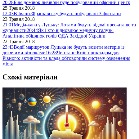
20:28
Біля домівок львів’ян буде побудований офісний центр
25 Травня 2018
12:03
В Івано-Франківську будуть побудовані 3 фонтани
23 Травня 2018
21:01
Медіа-кава у Луцьку: Лотами будуть відомі прес-аташе та
журналісти
20:44
Як і хто відновлює медичну галузь:
Аналітика обіцянок голів ОДА Західної України
22 Травня 2018
23:43
Водії маршруток Луцька не будуть возити матерів із
дитячими візочками
16:28
Чи стане Київ прикладом для
Рівного: активісти та влада обговорили систему озеленення
міста
Схожі матеріали