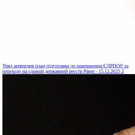
Уряд затвердив план підготовки до припинення ЄДРПОУ та
переходу на єдиний державний реєстр
Рівне · 15.12.2025
2