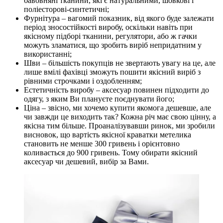
бавовняні тканини, які є натуральними, шовкові і
поліесторові-синтетичні;
Фурнітура – вагомий показник, від якого буде залежати
період зносостійкості виробу, оскільки навіть при
якісному підборі тканини, регулятори, або ж гачки
можуть зламатися, що зробить виріб непридатним у
використанні;
Шви – більшість покупців не звертають увагу на це, але
лише вмілі фахівці зможуть пошити якісний виріб з
рівними строчками і оздобленням;
Естетичність виробу – аксесуар повинен підходити до
одягу, з яким Ви плануєте поєднувати його;
Ціна – звісно, ми хочемо купити якомога дешевше, але
чи завжди це виходить так? Кожна річ має свою цінну, а
якісна тим більше. Проаналізувавши ринок, ми зробили
висновок, що вартість якісної краватки метелика
становить не менше 300 гривень і орієнтовно
коливається до 900 гривень. Тому обирати якісний
аксесуар чи дешевий, вибір за Вами.