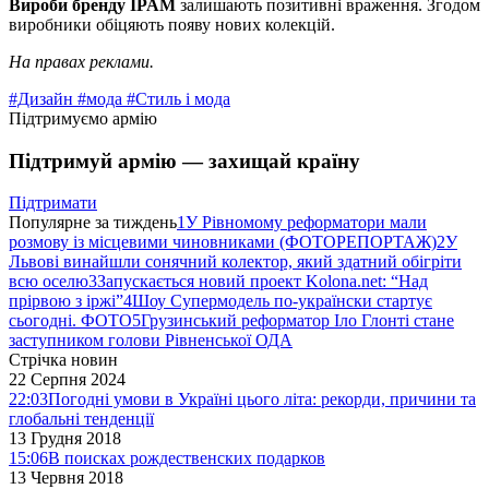
Вироби бренду
IPAM
залишають позитивні враження. Згодом
виробники обіцяють появу нових колекцій.
На правах реклами.
#Дизайн
#мода
#Стиль і мода
Підтримуємо армію
Підтримуй армію — захищай країну
Підтримати
Популярне за тиждень
1
У Рівномому реформатори мали
розмову із місцевими чиновниками (ФОТОРЕПОРТАЖ)
2
У
Львові винайшли сонячний колектор, який здатний обігріти
всю оселю
3
Запускається новий проект Kolona.net: “Над
прірвою з іржі”
4
Шоу Супермодель по-українски стартує
сьогодні. ФОТО
5
Грузинський реформатор Іло Глонті стане
заступником голови Рівненської ОДА
Стрічка новин
22 Серпня 2024
22:03
Погодні умови в Україні цього літа: рекорди, причини та
глобальні тенденції
13 Грудня 2018
15:06
В поисках рождественских подарков
13 Червня 2018