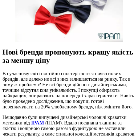
Нові бренди пропонують кращу якість
за меншу ціну
В сучасному світі постійно спостерігається поява нових
брендів, але далеко не всі з них залишаються на ринку. Так в
чому ж проблема? Не всі бренди дійсно є дизайнерськими,
точніше відсутня їхня унікальність. І покупці обирають
найкращих, опираючись на попередні характеристики. Навіть
було проведено дослідження, що покупці готові
переплачувати на 20% улюбленому бренду, ніж змінити його.
Нещодавно були випущені дизайнерські чоловічі краватки-
метелики від
IPAM
(ІПАМ). Вдало поєднана тканина за
якістю і колірною гамою разом з фурнітурою не заставили
чекати результату, а саме стильної колекції метеликів краваток.