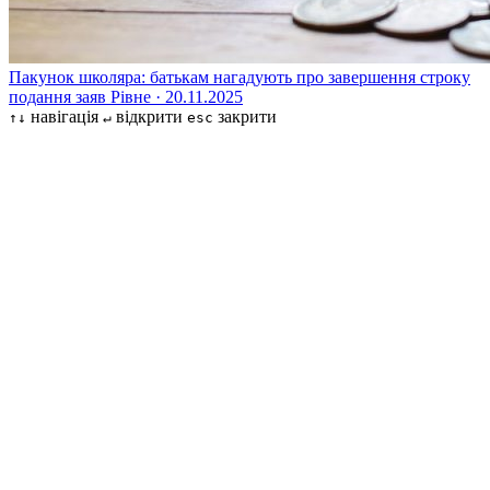
Пакунок школяра: батькам нагадують про завершення строку
подання заяв
Рівне · 20.11.2025
навігація
відкрити
закрити
↑↓
↵
esc