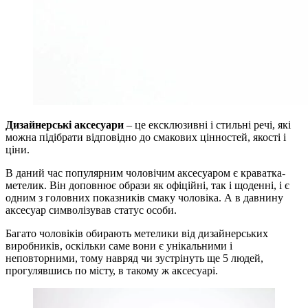
Дизайнерські аксесуари
– це ексклюзивні і стильні речі, які
можна підібрати відповідно до смакових цінностей, якості і
ціни.
В даний час популярним чоловічим аксесуаром є краватка-
метелик. Він доповнює образи як офіційні, так і щоденні, і є
одним з головних показників смаку чоловіка. А в давнину
аксесуар символізував статус особи.
Багато чоловіків обирають метелики від дизайнерських
виробників, оскільки саме вони є унікальними і
неповторними, тому навряд чи зустрінуть ще 5 людей,
прогулявшись по місту, в такому ж аксесуарі.