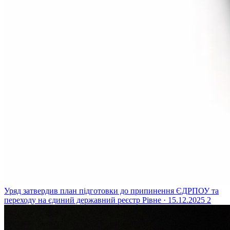
Уряд затвердив план підготовки до припинення ЄДРПОУ та
переходу на єдиний державний реєстр
Рівне · 15.12.2025
2