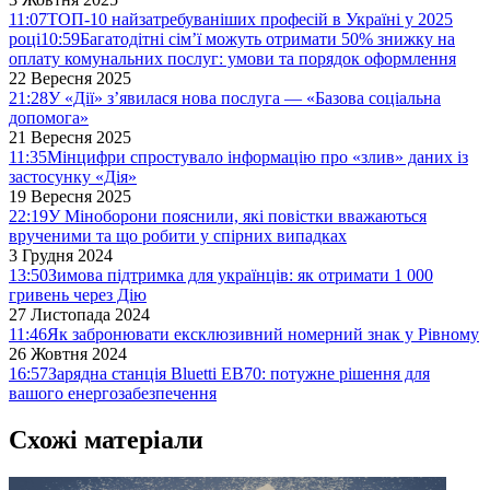
11:07
ТОП-10 найзатребуваніших професій в Україні у 2025
році
10:59
Багатодітні сім’ї можуть отримати 50% знижку на
оплату комунальних послуг: умови та порядок оформлення
22 Вересня 2025
21:28
У «Дії» з’явилася нова послуга — «Базова соціальна
допомога»
21 Вересня 2025
11:35
Мінцифри спростувало інформацію про «злив» даних із
застосунку «Дія»
19 Вересня 2025
22:19
У Міноборони пояснили, які повістки вважаються
врученими та що робити у спірних випадках
3 Грудня 2024
13:50
Зимова підтримка для українців: як отримати 1 000
гривень через Дію
27 Листопада 2024
11:46
Як забронювати ексклюзивний номерний знак у Рівному
26 Жовтня 2024
16:57
Зарядна станція Bluetti EB70: потужне рішення для
вашого енергозабезпечення
Схожі матеріали