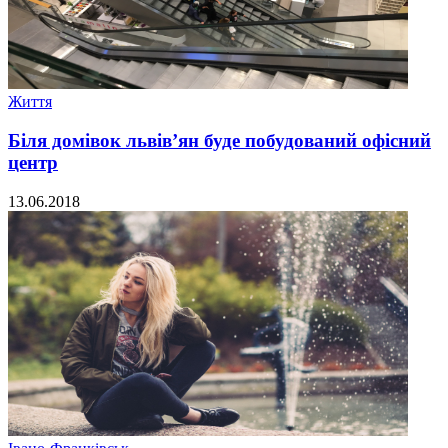
Життя
Біля домівок львів’ян буде побудований офісний
центр
13.06.2018