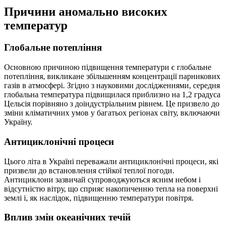
Причини аномально високих
температур
Глобальне потепління
Основною причиною підвищення температури є глобальне
потепління, викликане збільшенням концентрації парникових
газів в атмосфері. Згідно з науковими дослідженнями, середня
глобальна температура підвищилася приблизно на 1,2 градуса
Цельсія порівняно з доіндустріальним рівнем. Це призвело до
зміни кліматичних умов у багатьох регіонах світу, включаючи
Україну.
Антициклонічні процеси
Цього літа в Україні переважали антициклонічні процеси, які
призвели до встановлення стійкої теплої погоди.
Антициклони зазвичай супроводжуються ясним небом і
відсутністю вітру, що сприяє накопиченню тепла на поверхні
землі і, як наслідок, підвищенню температури повітря.
Вплив змін океанічних течій