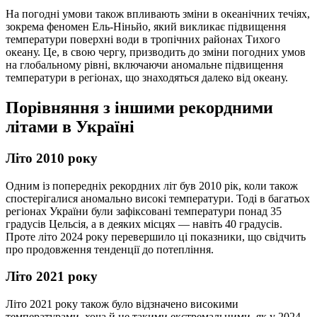
На погодні умови також впливають зміни в океанічних течіях,
зокрема феномен Ель-Ніньйо, який викликає підвищення
температури поверхні води в тропічних районах Тихого
океану. Це, в свою чергу, призводить до зміни погодних умов
на глобальному рівні, включаючи аномальне підвищення
температури в регіонах, що знаходяться далеко від океану.
Порівняння з іншими рекордними
літами в Україні
Літо 2010 року
Одним із попередніх рекордних літ був 2010 рік, коли також
спостерігалися аномально високі температури. Тоді в багатьох
регіонах України були зафіксовані температури понад 35
градусів Цельсія, а в деяких місцях — навіть 40 градусів.
Проте літо 2024 року перевершило ці показники, що свідчить
про продовження тенденції до потепління.
Літо 2021 року
Літо 2021 року також було відзначено високими
температурами, хоча й не такими екстремальними, як у 2024