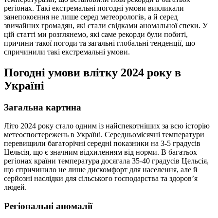
регіонах. Такі екстремальні погодні умови викликали
занепокоєння не лише серед метеорологів, а й серед
звичайних громадян, які стали свідками аномальної спеки. У
цій статті ми розглянемо, які саме рекорди були побиті,
причини такої погоди та загальні глобальні тенденції, що
спричинили такі екстремальні умови.
Погодні умови влітку 2024 року в
Україні
Загальна картина
Літо 2024 року стало одним із найспекотніших за всю історію
метеоспостережень в Україні. Середньомісячні температури
перевищили багаторічні середні показники на 3-5 градусів
Цельсія, що є значним відхиленням від норми. В багатьох
регіонах країни температура досягала 35-40 градусів Цельсія,
що спричинило не лише дискомфорт для населення, але й
серйозні наслідки для сільського господарства та здоров’я
людей.
Регіональні аномалії