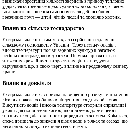
відзначали зростання кількості звернень з приводу теплових
ударів, загострення серцево-судинних захворювань, а також
загального погіршення самопочуття людей, особливо
вразливих груп — дітей, літніх людей та хронічно хворих.
Вплив на сільське господарство
Екстремальна спека також завдала серйозного удару по
сільському господарству України. Через нестачу опадів і
високі температури посіви зернових культур в багатьох
регіонах постраждали від засухи. Це може призвести до
зниження врожайності та зростання цін на продукти
харчування, що, в свою чергу, вплине на продовольчу безпеку
країни.
Вплив на довкілля
Екстремальна спека сприяла підвищенню ризику виникнення
лісових пожеж, особливо в південних і східних областях.
Відсутність дощів і висока температура створили сприятливі
умови для поширення вогню, що призвело до знищення
значних площ лісів та інших природних екосистем. Крім того,
спека призвела до зниження рівня води в річках та озерах, що
негативно вплинуло на водні екосистеми.