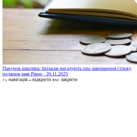
Пакунок школяра: батькам нагадують про завершення строку
подання заяв
Рівне · 20.11.2025
навігація
відкрити
закрити
↑↓
↵
esc