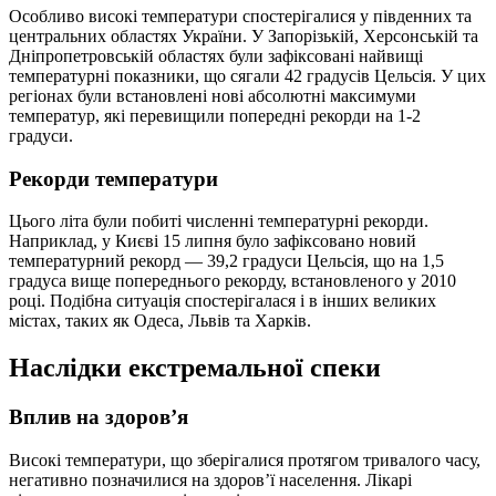
Особливо високі температури спостерігалися у південних та
центральних областях України. У Запорізькій, Херсонській та
Дніпропетровській областях були зафіксовані найвищі
температурні показники, що сягали 42 градусів Цельсія. У цих
регіонах були встановлені нові абсолютні максимуми
температур, які перевищили попередні рекорди на 1-2
градуси.
Рекорди температури
Цього літа були побиті численні температурні рекорди.
Наприклад, у Києві 15 липня було зафіксовано новий
температурний рекорд — 39,2 градуси Цельсія, що на 1,5
градуса вище попереднього рекорду, встановленого у 2010
році. Подібна ситуація спостерігалася і в інших великих
містах, таких як Одеса, Львів та Харків.
Наслідки екстремальної спеки
Вплив на здоров’я
Високі температури, що зберігалися протягом тривалого часу,
негативно позначилися на здоров’ї населення. Лікарі