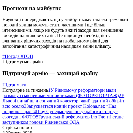
Прогнози на майбутнє
Науковці попереджають, що у майбутньому такі екстремальні
погодні явища можуть стати частішими і ще більш
інтенсивними, якщо не будуть вжиті заходи для зменшення
викидів парникових газів. Це підвищує необхідність
вживання рішучих заходів на глобальному рівні для
запобігання катастрофічним наслідкам зміни клімату.
#Погода
#ТОП
Підтримуємо армію
Підтримуй армію — захищай країну
Підтримати
Популярне за тиждень
1
У Рівномому реформатори мали
розмову із місцевими чиновниками (ФОТОРЕПОРТАЖ)
2
У
Львові винайшли сонячний колектор, який здатний обігріти
всю оселю
3
Запускається новий проект Kolona.net: “Над
прірвою з іржі”
4
Шоу Супермодель по-українски стартує
сьогодні. ФОТО
5
Грузинський реформатор Іло Глонті стане
заступником голови Рівненської ОДА
Стрічка новин
3 Жовтня 2025