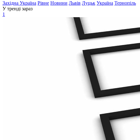
Західна Україна
Рівне
Новини
Львів
Луцьк
Україна
Тернопіль
У тренді зараз
1