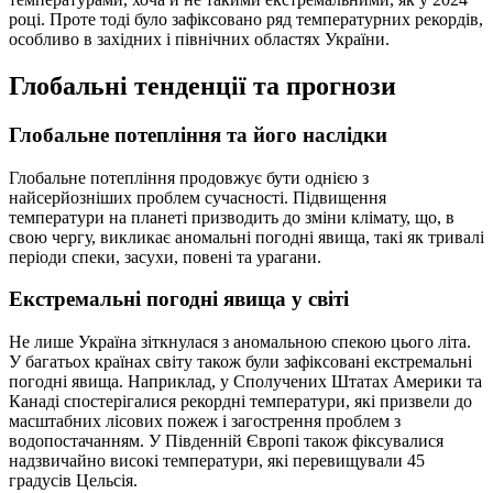
році. Проте тоді було зафіксовано ряд температурних рекордів,
особливо в західних і північних областях України.
Глобальні тенденції та прогнози
Глобальне потепління та його наслідки
Глобальне потепління продовжує бути однією з
найсерйозніших проблем сучасності. Підвищення
температури на планеті призводить до зміни клімату, що, в
свою чергу, викликає аномальні погодні явища, такі як тривалі
періоди спеки, засухи, повені та урагани.
Екстремальні погодні явища у світі
Не лише Україна зіткнулася з аномальною спекою цього літа.
У багатьох країнах світу також були зафіксовані екстремальні
погодні явища. Наприклад, у Сполучених Штатах Америки та
Канаді спостерігалися рекордні температури, які призвели до
масштабних лісових пожеж і загострення проблем з
водопостачанням. У Південній Європі також фіксувалися
надзвичайно високі температури, які перевищували 45
градусів Цельсія.