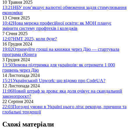
10 Травня 2025
13:21
НБУ пом’якшує валютні обмеження задля стимулювання
економіки
13 Січня 2025
10:42
Нова мережа професійної освіти: як МОН планує
змінити систему профтехів і коледжів
7 Січня 2025
12:07
НМТ 2025, коли буде?
16 Грудня 2024
19:02
Отримуйте гроші на книжки через Дію — стартувала
програма єКнига
3 Грудня 2024
13:50
Зимова підтримка для українців: як отримати 1 000
гривень через Дію
14 Листопада 2024
15:21
Український Upwork: що відомо про CodeUA?
12 Листопада 2024
11:06
Новий штраф за дрова: яка доля очікує на скандальний
законопроєкт?
22 Серпня 2024
22:03
Погодні умови в Україні цього літа: рекорди, причини та
глобальні тенденції
Схожі матеріали