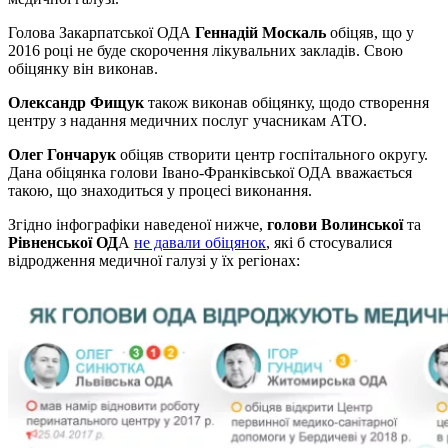
Голова Закарпатської ОДА
Геннадій Москаль
обіцяв, що у
2016 році не буде скорочення лікувальних закладів. Свою
обіцянку він виконав.
Олександр Фищук
також виконав обіцянку, щодо створення
центру з надання медичних послуг учасникам АТО.
Олег Гончарук
обіцяв створити центр госпітального округу.
Дана обіцянка голови Івано-Франківської ОДА вважається
такою, що знаходиться у процесі виконання.
Згідно інфографіки наведеної нижче,
голови Волинської
та
Рівненської ОД
А
не давали обіцянок
, які б стосувалися
відродження медичної галузі у їх регіонах: