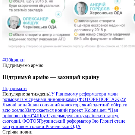
#Обіцянки
Підтримуємо армію
Підтримуй армію — захищай країну
Підтримати
Популярне за тиждень
1
У Рівномому реформатори мали
розмову із місцевими чиновниками (ФОТОРЕПОРТАЖ)
2
У
Львові винайшли сонячний колектор, який здатний обігріти
всю оселю
3
Запускається новий проект Kolona.net: “Над
прірвою з іржі”
4
Шоу Супермодель по-українски стартує
сьогодні. ФОТО
5
Грузинський реформатор Іло Глонті стане
заступником голови Рівненської ОДА
Стрічка новин