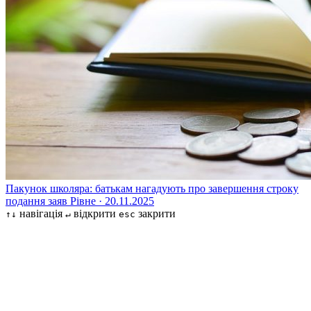
Пакунок школяра: батькам нагадують про завершення строку
подання заяв
Рівне · 20.11.2025
навігація
відкрити
закрити
↑↓
↵
esc