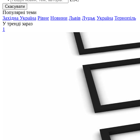
Скасувати
Популярні теми
Західна Україна
Рівне
Новини
Львів
Луцьк
Україна
Тернопіль
У тренді зараз
1