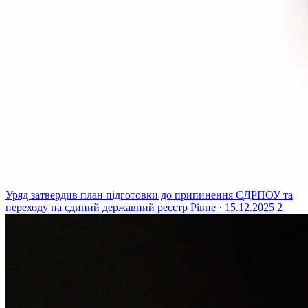
Уряд затвердив план підготовки до припинення ЄДРПОУ та
переходу на єдиний державний реєстр
Рівне · 15.12.2025
2