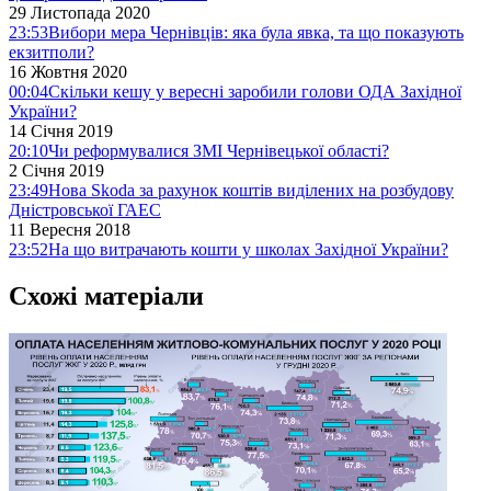
29 Листопада 2020
23:53
Вибори мера Чернівців: яка була явка, та що показують
екзитполи?
16 Жовтня 2020
00:04
Скільки кешу у вересні заробили голови ОДА Західної
України?
14 Січня 2019
20:10
Чи реформувалися ЗМІ Чернівецької області?
2 Січня 2019
23:49
Нова Skodа за рахунок коштів виділених на розбудову
Дністровської ГАЕС
11 Вересня 2018
23:52
На що витрачають кошти у школах Західної України?
Схожі матеріали