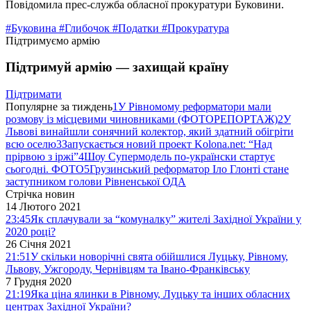
Повідомила прес-служба обласної прокуратури Буковини.
#Буковина
#Глибочок
#Податки
#Прокуратура
Підтримуємо армію
Підтримуй армію — захищай країну
Підтримати
Популярне за тиждень
1
У Рівномому реформатори мали
розмову із місцевими чиновниками (ФОТОРЕПОРТАЖ)
2
У
Львові винайшли сонячний колектор, який здатний обігріти
всю оселю
3
Запускається новий проект Kolona.net: “Над
прірвою з іржі”
4
Шоу Супермодель по-українски стартує
сьогодні. ФОТО
5
Грузинський реформатор Іло Глонті стане
заступником голови Рівненської ОДА
Стрічка новин
14 Лютого 2021
23:45
Як сплачували за “комуналку” жителі Західної України у
2020 році?
26 Січня 2021
21:51
У скільки новорічні свята обійшлися Луцьку, Рівному,
Львову, Ужгороду, Чернівцям та Івано-Франківську
7 Грудня 2020
21:19
Яка ціна ялинки в Рівному, Луцьку та інших обласних
центрах Західної України?