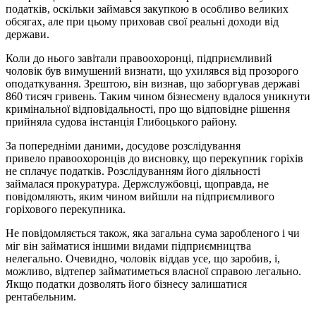
податків, оскільки займався закупкою в особливо великих
обсягах, але при цьому приховав свої реальні доходи від
держави.
Коли до нього завітали правоохоронці, підприємливий
чоловік був вимушений визнати, що ухилявся від прозорого
оподаткування. Зрештою, він визнав, що заборгував державі
860 тисяч гривень. Таким чином бізнесмену вдалося уникнути
кримінальної відповідальності, про що відповідне рішення
прийняла судова інстанція Глибоцького району.
За попередніми даними, досудове розслідування
привело правоохоронців до висновку, що перекупник горіхів
не сплачує податків. Розслідуванням його діяльності
займалася прокуратура. Держслужбовці, щоправда, не
повідомляють, яким чином вийшли на підприємливого
горіхового перекупника.
Не повідомляється також, яка загальна сума заробленого і чи
міг він займатися іншими видами підприємництва
нелегально. Очевидно, чоловік віддав усе, що заробив, і,
можливо, відтепер займатиметься власної справою легально.
Якщо податки дозволять його бізнесу залишатися
рентабельним.