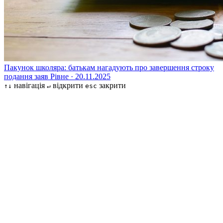
Пакунок школяра: батькам нагадують про завершення строку
подання заяв
Рівне · 20.11.2025
навігація
відкрити
закрити
↑↓
↵
esc