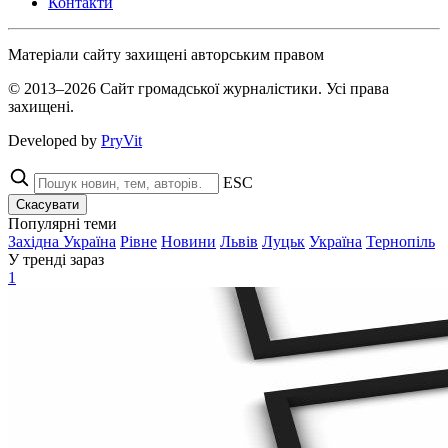
Контакти
Матеріали сайту захищені авторським правом
© 2013–2026 Сайт громадської журналістики. Усі права
захищені.
Developed by
PryVit
ESC
Скасувати
Популярні теми
Західна Україна
Рівне
Новини
Львів
Луцьк
Україна
Тернопіль
У тренді зараз
1