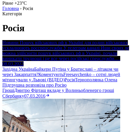
Рівне +23°C
Головна
›
Росія
Категорія
Росія
Новини
Пошук військових рф в Україні для родин військових
ускладнюють росспецслужби
У телеграм каналі Ищи своих де
можна здійснити пошук військових рф в Україні, почали
виникати труднощі і це все через російські спецслужби.…
08.03.2022
Західна Україна
Байкери Путіна у Братиславі – літаком чи
через Закарпаття?
Коментують
Freesavchenko – сотні людей
мітингували у Львові (ВІДЕО)
Росія
Тернополянка Олена
Підгрушна розповіла про Росію
Гроші
Дмитро Фірташ вкладе у Волиньобленерго гроші
Сбербанку
07.03.2016