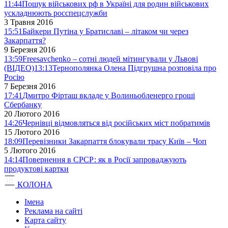
11:44
Пошук військових рф в Україні для родин військових
ускладнюють росспецслужби
3 Травня 2016
15:51
Байкери Путіна у Братиславі – літаком чи через
Закарпаття?
9 Березня 2016
13:59
Freesavchenko – сотні людей мітингували у Львові
(ВІДЕО)
13:13
Тернополянка Олена Підгрушна розповіла про
Росію
7 Березня 2016
17:41
Дмитро Фірташ вкладе у Волиньобленерго гроші
Сбербанку
20 Лютого 2016
14:26
Чернівці відмовляться від російських міст побратимів
15 Лютого 2016
18:09
Перевізники Закарпаття блокували трасу Київ – Чоп
5 Лютого 2016
14:14
Повернення в СРСР: як в Росії запроваджують
продуктові картки
КОЛОНА
Імена
Реклама на сайті
Карта сайту