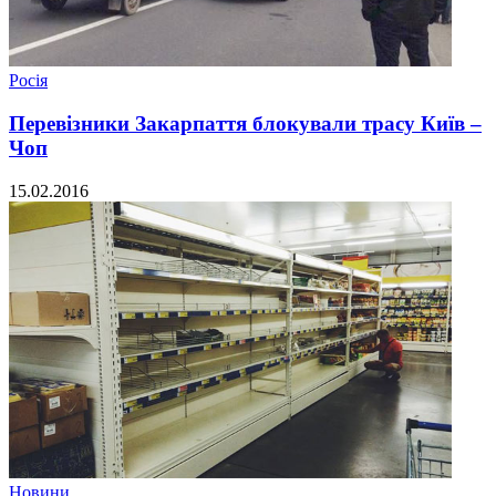
Росія
Перевізники Закарпаття блокували трасу Київ –
Чоп
15.02.2016
Новини