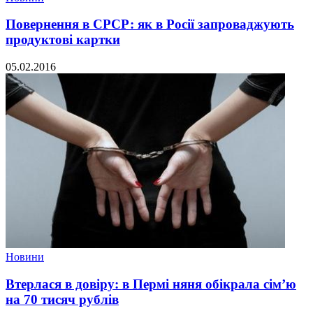
Повернення в СРСР: як в Росії запроваджують
продуктові картки
05.02.2016
Новини
Втерлася в довіру: в Пермі няня обікрала сім’ю
на 70 тисяч рублів