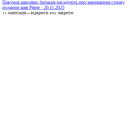
Пакунок школяра: батькам нагадують про завершення строку
подання заяв
Рівне · 20.11.2025
навігація
відкрити
закрити
↑↓
↵
esc