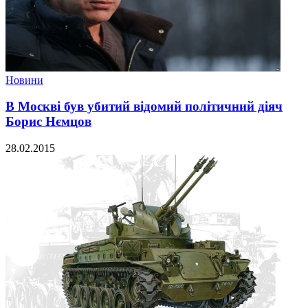
Новини
В Москві був убитий відомий політичний діяч
Борис Нємцов
28.02.2015