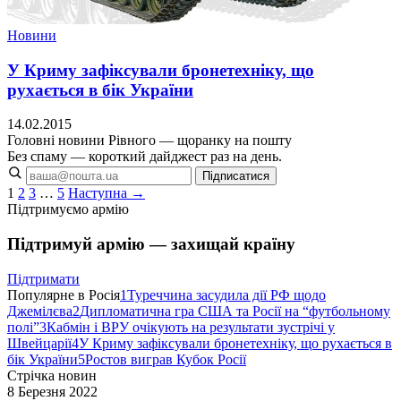
Новини
У Криму зафіксували бронетехніку, що
рухається в бік України
14.02.2015
Головні новини Рівного — щоранку на пошту
Без спаму — короткий дайджест раз на день.
Підписатися
1
2
3
…
5
Наступна →
Підтримуємо армію
Підтримуй армію — захищай країну
Підтримати
Популярне в Росія
1
Туреччина засудила дії РФ щодо
Джемілєва
2
Дипломатична гра США та Росії на “футбольному
полі”
3
Кабмін і ВРУ очікують на результати зустрічі у
Швейцарії
4
У Криму зафіксували бронетехніку, що рухається в
бік України
5
Ростов виграв Кубок Росії
Стрічка новин
8 Березня 2022