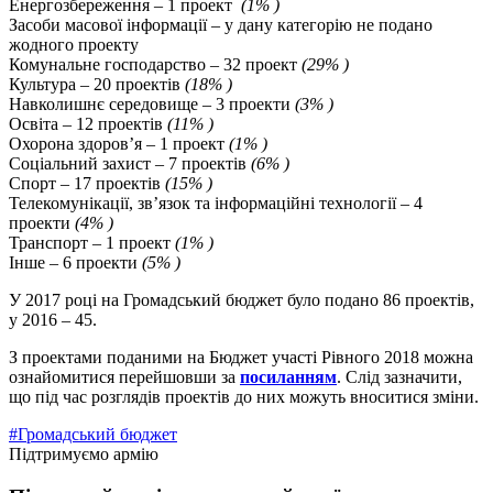
Енергозбереження – 1 проект
(1% )
Засоби масової інформації – у дану категорію не подано
жодного проекту
Комунальне господарство – 32 проект
(29% )
Культура – 20 проектів
(18% )
Навколишнє середовище – 3 проекти
(3% )
Освіта – 12 проектів
(11% )
Охорона здоров’я – 1 проект
(1% )
Соціальний захист – 7 проектів
(6% )
Спорт – 17 проектів
(15% )
Телекомунікації, зв’язок та інформаційні технології – 4
проекти
(4% )
Транспорт – 1 проект
(1% )
Інше – 6 проекти
(5% )
У 2017 році на Громадський бюджет було подано 86 проектів,
у 2016 – 45.
З проектами поданими на Бюджет участі Рівного 2018 можна
ознайомитися перейшовши за
посиланням
. Слід зазначити,
що під час розглядів проектів до них можуть вноситися зміни.
#Громадський бюджет
Підтримуємо армію