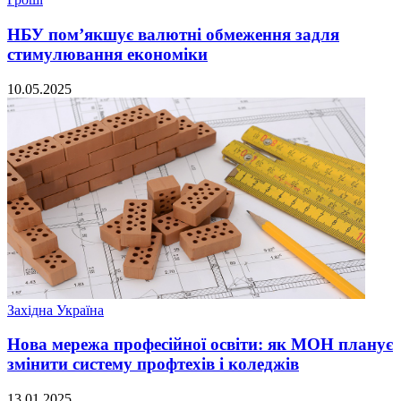
НБУ пом’якшує валютні обмеження задля
стимулювання економіки
10.05.2025
Західна Україна
Нова мережа професійної освіти: як МОН планує
змінити систему профтехів і коледжів
13.01.2025