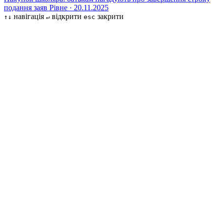
подання заяв
Рівне · 20.11.2025
навігація
відкрити
закрити
↑↓
↵
esc