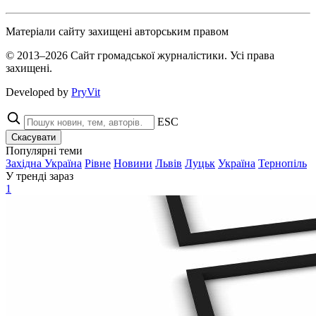
Матеріали сайту захищені авторським правом
© 2013–2026 Сайт громадської журналістики. Усі права
захищені.
Developed by
PryVit
ESC
Скасувати
Популярні теми
Західна Україна
Рівне
Новини
Львів
Луцьк
Україна
Тернопіль
У тренді зараз
1