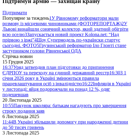
Підтримуй армію — захищай країну
Підтримати
Популярне за тиждень
1
У Рівномому реформатори мали
розмову із місцевими чиновниками (ФОТОРЕПОРТАЖ)
2
У
Львові винайшли сонячний колектор, який здатний обігріти
всю оселю
3
Запускається новий проект Kolona.net: “Над
прірвою з іржі”
4
Шоу Супермодель по-українски стартує
сьогодні. ФОТО
5
Грузинський реформатор Іло Глонті стане
заступником голови Рівненської ОДА
Стрічка новин
15 Грудня 2025
16:37
Уряд затвердив план підготовки до припинення
ЄДРПОУ та переходу на єдиний державний реєстр
16:30
З 1
січня 2026 року в Україні змінюються правила
працевлаштування осіб з інвалідністю
16:22
Інфляція в Україні
у листопаді: яйця подорожчали на понад 12 %, одяг
подешевшав
20 Листопада 2025
10:55
Пакунок школяра: батькам нагадують про завершення
строку подання заяв
6 Листопада 2025
11:44
В Україні збільшили допомогу при народженні дитини
до 50 тисяч гривень
3 Листопада 2025