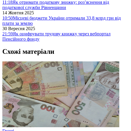
11:18
Як отримати податкову знижку: роз’яснення від
податкової служби Рівненщини
14 Жовтня 2025
10:50
Місцеві бюджети України отримали 33,8 млрд грн від
плати за землю
30 Вересня 2025
21:59
Як оцифрувати трудову книжку через вебпортал
Пенсійного фонду
Схожі матеріали
Гроші