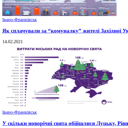
Івано-Франківськ
Як сплачували за “комуналку” жителі Західної Ук
14.02.2021
Івано-Франківськ
У скільки новорічні свята обійшлися Луцьку, Рів