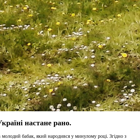
Україні настане рано.
молодий бабак, який народився у минулому році. Згідно з