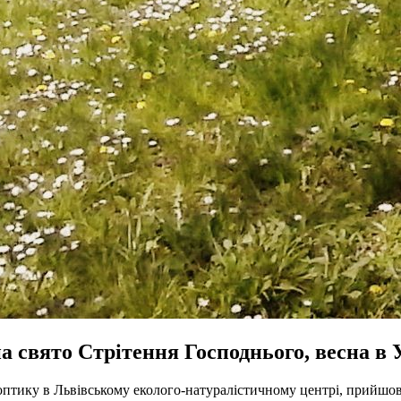
а свято Стрітення Господнього, весна в 
птику в Львівському еколого-натуралістичному центрі, прийшов 