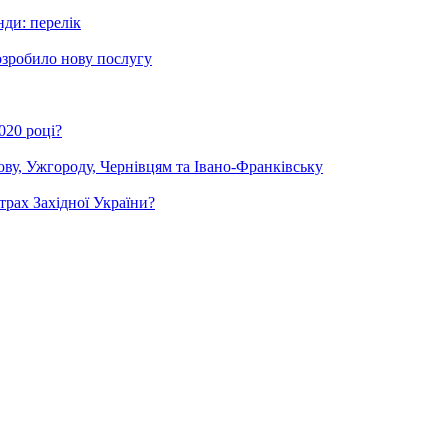
нди: перелік
озробило нову послугу
020 році?
ову, Ужгороду, Чернівцям та Івано-Франківську
трах Західної України?