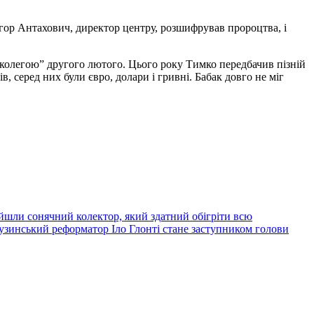
. Ігор Антахович, директор центру, розшифрував пророцтва, і
 “колегою” другого лютого. Цього року Тимко передбачив пізній
, серед них були євро, долари і гривні. Бабак довго не міг
йшли сонячний колектор, який здатний обігріти всю
узинський реформатор Іло Глонті стане заступником голови