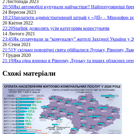
2 Листопада 2023
20:50
Які автомобілі купували найчастіше? Найпопулярніші бре
24 Вересня 2023
10:23
Заплатити адміністративний штраф у «ДІЇ» – Мінцифри р
20 Квітня 2022
22:20
Starlink дозволять усім категоріям користувачів
14 Лютого 2021
23:45
Як сплачували за “комуналку” жителі Західної України у 2
26 Січня 2021
21:51
У скільки новорічні свята обійшлися Луцьку, Рівному, Льв
7 Грудня 2020
21:19
Яка ціна ялинки в Рівному, Луцьку та інших обласних цен
Схожі матеріали