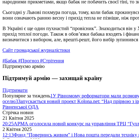
народними прикметами, якщо бабак не побачить своєї тіні, то з
Сьогодні у Львові похмура погода, тому, коли бабак прокинувся і
вони означають ранню весну і прихід тепла не пізніше, ніж про
В Україні є ще один пухнастий “провісник”. Знаходиться він у
прихід теплої погоди. Також в обов’язки бабака входять і фінан
визначитися з вибором, але, врешті-решт, його вибір зупинився 
Сайт громадської журналістики
#Бабак
#Прогноз
#Стрітення
Підтримуємо армію
Підтримуй армію — захищай країну
Підтримати
Популярне за тиждень
1
У Рівномому реформатори мали розмо
оселю
3
Запускається новий проект Kolona.net: “Над прірвою з і
Рівненської ОДА
Стрічка новин
21 Квітня 2025
20:25
АРМА оголосила новий конкурс на управління ТРЦ “Гулл
2 Квітня 2025
12:13
Фонд “Повернись живим” і Нова пошта передали техніку 