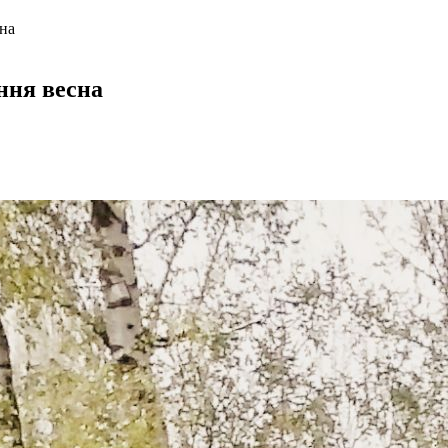
сна
ння весна