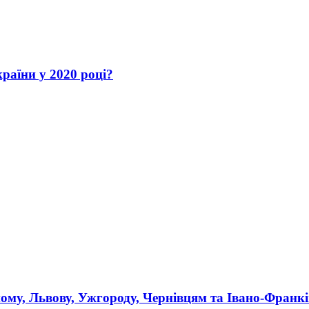
раїни у 2020 році?
ному, Львову, Ужгороду, Чернівцям та Івано-Франк