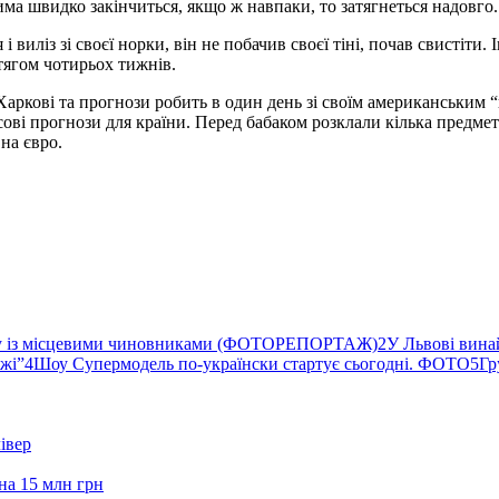
има швидко закінчиться, якщо ж навпаки, то затягнеться надовго.
 виліз зі своєї норки, він не побачив своєї тіні, почав свистіти
тягом чотирьох тижнів.
 Харкові та прогнози робить в один день зі своїм американським
сові прогнози для країни. Перед бабаком розклали кілька предметів
на євро.
ву із місцевими чиновниками (ФОТОРЕПОРТАЖ)
2
У Львові вина
ржі”
4
Шоу Супермодель по-українски стартує сьогодні. ФОТО
5
Гр
івер
на 15 млн грн