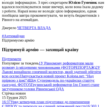
володіє інформацією. З прес-секретарем
Юлією Гуменюк
нам
вдалося поспілкуватися лише ввечері, коли вона їхала додому
з роботи. Наразі вона не володіє цією інформацією, однак
пообіцяла завтра прокоментувати, чи везуть бюджетників з
Рівного на атимайдан.
Джерело
ЧЕТВЕРТА ВЛАДА
#Антимайдан
Підтримуємо армію
Підтримуй армію — захищай країну
Підтримати
Популярне за тиждень
1
У Рівномому реформатори мали
розмову із місцевими чиновниками (ФОТОРЕПОРТАЖ)
2
У
Львові винайшли сонячний колектор, який здатний обігріти
всю оселю
3
Запускається новий проект Kolona.net: “Над
прірвою з іржі”
4
Шоу Супермодель по-українски стартує
сьогодні. ФОТО
5
Грузинський реформатор Іло Глонті стане
заступником голови Рівненської ОДА
Стрічка новин
15 Грудня 2025
16:37
Уряд затвердив план підготовки до припинення
ЄДРПОУ та переходу на єдиний державний реєстр
16:30
З 1