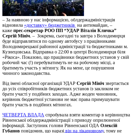
– За наявною у нас інформацією, облдержадміністрація
відновила
«доставку» бюджетників
на антимайдан, –
каже
прес-секретар РОО ПП “УДАР Віталія Кличка”
Сергій Мініч
. – Зокрема, сьогодні та завтра з Володимирця
буде відправлятися по одному автобусу з працівниками
Володимирецької районної адміністрації та бюджетниками м.
Кузнецовська. Відправка о 22:00 в центрі Володимирця біля
«Рікоса». Показово, що працівники бюджетних установ у свій
робочий час (!) перебуватимуть не на робочому місці, а
братимуть участь у мітингу. Як на мене, це порушення
чинного законодавства.
Від імені обласної організації УДАР
Сергій Мініч
звертається
до усіх співробітників бюджетних установ із закликом не
брати участі у подібних заходах. Адже жоден чиновник,
керівник бюджетної установи не має права примушувати
брати участь в подібних мітингах.
ЧЕТВЕРТА ВЛАДА
спробувала взяти коментар в керівництва
Рівненської облдержадміністрації з приводу оприлюненої
інформації. Заступник голови Рівненської ОДА
Олексій
Губанов
повідомив, що наразі
він на лікарняному
, тому не