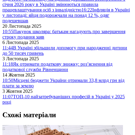
січня 2026 року в Україні змінюються правила
працевлаштування осіб з інвалідністю
16:22
Інфляція в Україні
у листопаді: яйця подорожчали на понад 12 %, одяг
подешевшав
20 Листопада 2025
10:55
Пакунок школяра: батькам нагадують про завершення
строку подання заяв
6 Листопада 2025
11:44
В Україні збільшили допомогу при народженні дитини
до 50 тисяч гривень
3 Листопада 2025
11:18
Як отримати податкову знижку: роз’яснення від
податкової служби Рівненщини
14 Жовтня 2025
10:50
Місцеві бюджети України отримали 33,8 млрд грн від
плати за землю
3 Жовтня 2025
11:07
ТОП-10 найзатребуваніших професій в Україні у 2025
році
Схожі матеріали