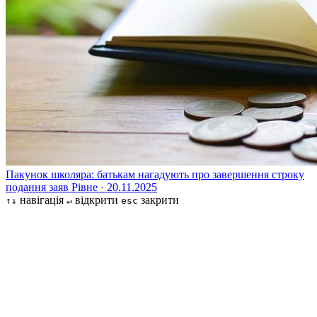
Пакунок школяра: батькам нагадують про завершення строку
подання заяв
Рівне · 20.11.2025
навігація
відкрити
закрити
↑↓
↵
esc