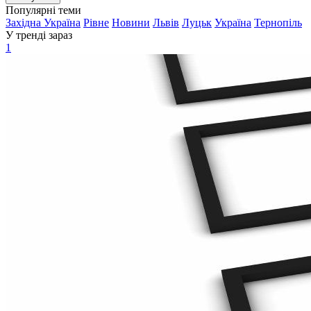
Популярні теми
Західна Україна
Рівне
Новини
Львів
Луцьк
Україна
Тернопіль
У тренді зараз
1