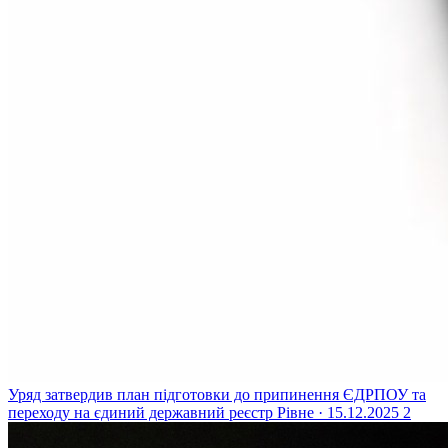
Уряд затвердив план підготовки до припинення ЄДРПОУ та
переходу на єдиний державний реєстр
Рівне · 15.12.2025
2