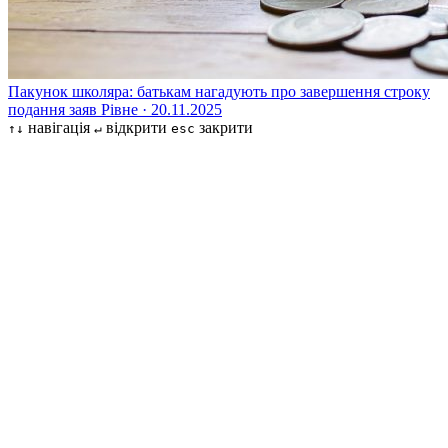
Пакунок школяра: батькам нагадують про завершення строку
подання заяв
Рівне · 20.11.2025
навігація
відкрити
закрити
↑↓
↵
esc