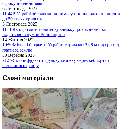
строку подання заяв
6 Листопада 2025
11:44
В Україні збільшили допомогу при народженні дитини
до 50 тисяч гривень
3 Листопада 2025
11:18
Як отримати податкову знижку: роз’яснення від
податкової служби Рівненщини
14 Жовтня 2025
10:50
Місцеві бюджети України отримали 33,8 млрд грн від
плати за землю
30 Вересня 2025
21:59
Як оцифрувати трудову книжку через вебпортал
Пенсійного фонду
Схожі матеріали