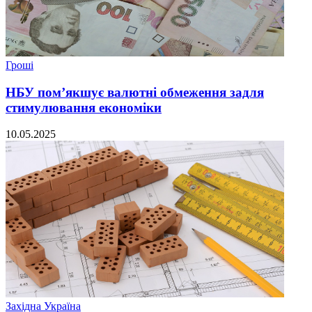
Гроші
НБУ пом’якшує валютні обмеження задля
стимулювання економіки
10.05.2025
Західна Україна