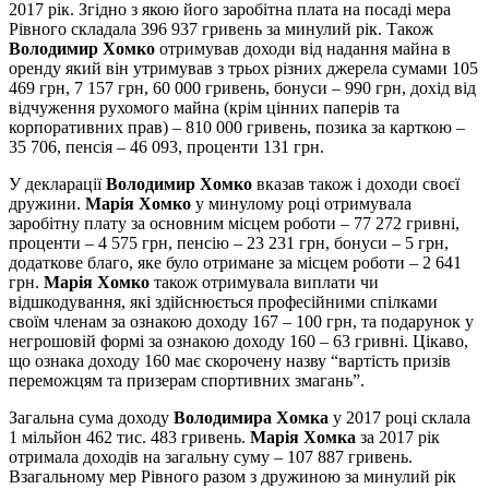
2017 рік. Згідно з якою його заробітна плата на посаді мера
Рівного складала 396 937 гривень за минулий рік. Також
Володимир Хомко
отримував доходи від надання майна в
оренду який він утримував з трьох різних джерела сумами 105
469 грн, 7 157 грн, 60 000 гривень, бонуси – 990 грн, дохід від
відчуження рухомого майна (крім цінних паперів та
корпоративних прав) – 810 000 гривень, позика за карткою –
35 706, пенсія – 46 093, проценти 131 грн.
У декларації
Володимир Хомко
вказав також і доходи своєї
дружини.
Марія Хомко
у минулому році отримувала
заробітну плату за основним місцем роботи – 77 272 гривні,
проценти – 4 575 грн, пенсію – 23 231 грн, бонуси – 5 грн,
додаткове благо, яке було отримане за місцем роботи – 2 641
грн.
Марія Хомко
також отримувала виплати чи
відшкодування, які здійснюється професійними спілками
своїм членам за ознакою доходу 167 – 100 грн, та подарунок у
негрошовій формі за ознакою доходу 160 – 63 гривні. Цікаво,
що ознака доходу 160 має скорочену назву “вартість призів
переможцям та призерам спортивних змагань”.
Загальна сума доходу
Володимира Хомка
у 2017 році склала
1 мільйон 462 тис. 483 гривень.
Марія Хомка
за 2017 рік
отримала доходів на загальну суму – 107 887 гривень.
Взагальному мер Рівного разом з дружиною за минулий рік