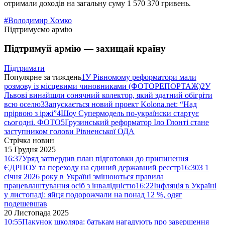
отримали доходів на загальну суму 1 570 370 гривень.
#Володимир Хомко
Підтримуємо армію
Підтримуй армію — захищай країну
Підтримати
Популярне за тиждень
1
У Рівномому реформатори мали
розмову із місцевими чиновниками (ФОТОРЕПОРТАЖ)
2
У
Львові винайшли сонячний колектор, який здатний обігріти
всю оселю
3
Запускається новий проект Kolona.net: “Над
прірвою з іржі”
4
Шоу Супермодель по-українски стартує
сьогодні. ФОТО
5
Грузинський реформатор Іло Глонті стане
заступником голови Рівненської ОДА
Стрічка новин
15 Грудня 2025
16:37
Уряд затвердив план підготовки до припинення
ЄДРПОУ та переходу на єдиний державний реєстр
16:30
З 1
січня 2026 року в Україні змінюються правила
працевлаштування осіб з інвалідністю
16:22
Інфляція в Україні
у листопаді: яйця подорожчали на понад 12 %, одяг
подешевшав
20 Листопада 2025
10:55
Пакунок школяра: батькам нагадують про завершення