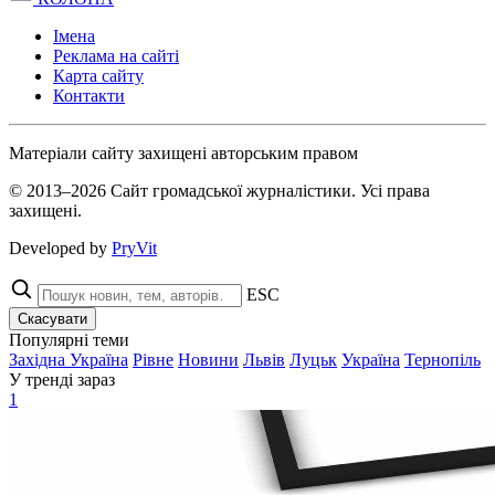
Імена
Реклама на сайті
Карта сайту
Контакти
Матеріали сайту захищені авторським правом
© 2013–2026 Сайт громадської журналістики. Усі права
захищені.
Developed by
PryVit
ESC
Скасувати
Популярні теми
Західна Україна
Рівне
Новини
Львів
Луцьк
Україна
Тернопіль
У тренді зараз
1