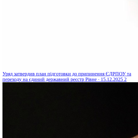
Уряд затвердив план підготовки до припинення ЄДРПОУ та
переходу на єдиний державний реєстр
Рівне · 15.12.2025
2