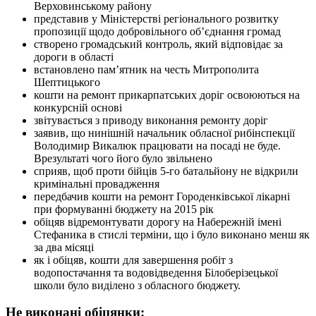
Верховинському району
представив у Міністерстві регіонального розвитку
пропозиції щодо добровільного об’єднання громад
створено громадський контроль, який відповідає за
дороги в області
встановлено пам’ятник на честь Митрополита
Шептицького
кошти на ремонт прикарпатських доріг освоюються на
конкурсній основі
звітувається з приводу виконання ремонту доріг
заявив, що нинішній начальник обласної рибінспекції
Володимир Викалюк працювати на посаді не буде.
Врезультаті чого його було звільнено
сприяв, щоб проти бійців 5-го батальйону не відкрили
кримінальні провадження
передбачив кошти на ремонт Городенківської лікарні
при формуванні бюджету на 2015 рік
обіцяв відремонтувати дорогу на Набережній імені
Стефаника в стислі терміни, що і було виконано менш як
за два місяці
як і обіцяв, кошти для завершення робіт з
водопостачання та водовідведення Білоберізецької
школи було виділено з обласного бюджету.
Не виконані обіцянки: