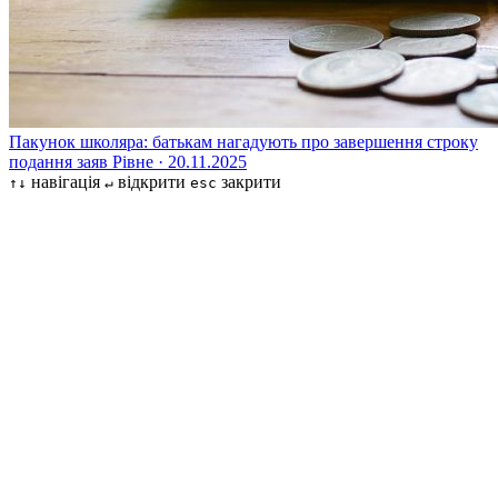
Пакунок школяра: батькам нагадують про завершення строку
подання заяв
Рівне · 20.11.2025
навігація
відкрити
закрити
↑↓
↵
esc