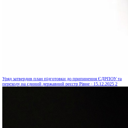
Уряд затвердив план підготовки до припинення ЄДРПОУ та
переходу на єдиний державний реєстр
Рівне · 15.12.2025
2