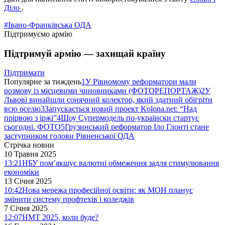
Діло
.
#Івано-Франківська ОДА
Підтримуємо армію
Підтримуй армію — захищай країну
Підтримати
Популярне за тиждень
1
У Рівномому реформатори мали
розмову із місцевими чиновниками (ФОТОРЕПОРТАЖ)
2
У
Львові винайшли сонячний колектор, який здатний обігріти
всю оселю
3
Запускається новий проект Kolona.net: “Над
прірвою з іржі”
4
Шоу Супермодель по-українски стартує
сьогодні. ФОТО
5
Грузинський реформатор Іло Глонті стане
заступником голови Рівненської ОДА
Стрічка новин
10 Травня 2025
13:21
НБУ пом’якшує валютні обмеження задля стимулювання
економіки
13 Січня 2025
10:42
Нова мережа професійної освіти: як МОН планує
змінити систему профтехів і коледжів
7 Січня 2025
12:07
НМТ 2025, коли буде?