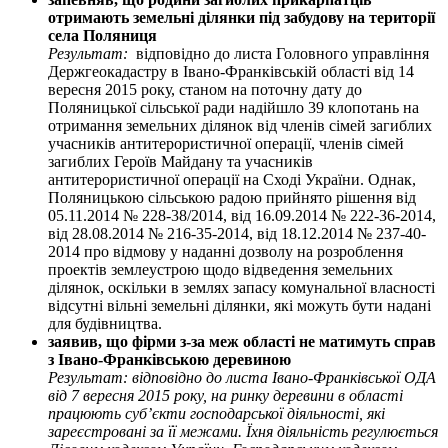
отримають земельні ділянки під забудову на території
села Поляниця
Результат:
відповідно до листа Головного управління
Держгеокадастру в Івано-Франківській області від 14
вересня 2015 року, станом на поточну дату до
Поляницької сільської ради надійшло 39 клопотань на
отримання земельних ділянок від членів сімей загиблих
учасників антитерористичної операції, членів сімей
загиблих Героїв Майдану та учасників
антитерористичної операції на Сході України. Однак,
Поляницькою сільською радою прийнято рішення від
05.11.2014 № 228-38/2014, від 16.09.2014 № 222-36-2014,
від 28.08.2014 № 216-35-2014, від 18.12.2014 № 237-40-
2014 про відмову у наданні дозволу на розроблення
проектів землеустрою щодо відведення земельних
ділянок, оскільки в землях запасу комунальної власності
відсутні вільні земельні ділянки, які можуть бути надані
для будівництва.
заявив, що фірми з-за меж області не матимуть справ
з Івано-Франківською деревиною
Результат: відповідно до листа Івано-Франківської ОДА
від 7 вересня 2015 року, на ринку деревини в області
працюють суб’єкти господарської діяльності, які
зареєстровані за її межами. Їхня діяльність регулюється