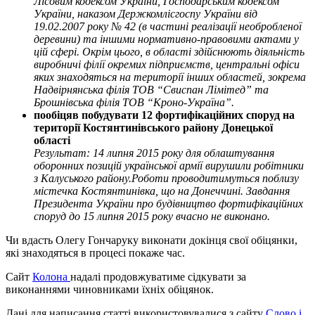
Лісовим кодексом України, Господарським кодексом
України, наказом Держкомлісгоспу України від
19.02.2007 року № 42 (в частині реалізації необробленої
деревини) та іншими нормативно-правовими актами у
цій сфері. Окрім цього, в області здійснюють діяльність
виробничі філії окремих підприємств, центральні офіси
яких знаходяться на території інших областей, зокрема
Надвірнянська філія ТОВ “Свиспан Лімітед” та
Брошнівська філія ТОВ “Кроно-Україна”.
пообіцяв побудувати 12 фортифікаційних споруд на
території Костянтинівського району Донецької
області
Результат: 14 липня 2015 року для облаштування
оборонних позицій української армії вирушили робітники
з Калуського району.Роботи проводитимуться поблизу
містечка Костянтинівка, що на Донеччині. Завдання
Президента України про будівництво фортифікаційних
споруд до 15 липня 2015 року вчасно не виконано.
Чи вдасть Олегу Гончаруку виконати докінця свої обіцянки,
які знаходяться в процесі покаже час.
Сайт
Колона
надалі продовжуватиме сідкувати за
виконаннями чиновниками їхніх обіцянок.
Дані для написання статті використовувалися з сайту
Слово і