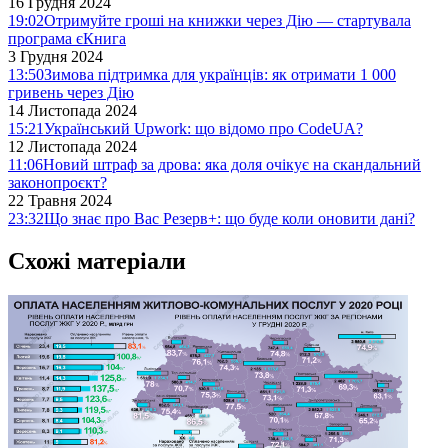
16 Грудня 2024
19:02
Отримуйте гроші на книжки через Дію — стартувала
програма єКнига
3 Грудня 2024
13:50
Зимова підтримка для українців: як отримати 1 000
гривень через Дію
14 Листопада 2024
15:21
Український Upwork: що відомо про CodeUA?
12 Листопада 2024
11:06
Новий штраф за дрова: яка доля очікує на скандальний
законопроєкт?
22 Травня 2024
23:32
Що знає про Вас Резерв+: що буде коли оновити дані?
Схожі матеріали