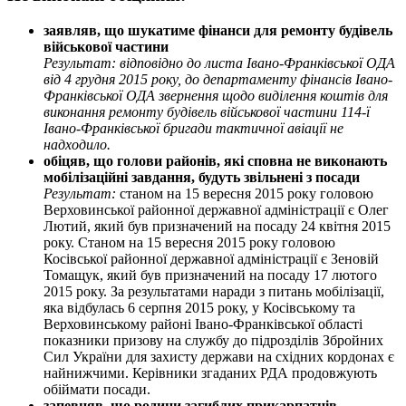
заявляв, що шукатиме фінанси для ремонту будівель
військової частини
Результат: відповідно до листа Івано-Франківської ОДА
від 4 грудня 2015 року, до департаменту фінансів Івано-
Франківської ОДА звернення щодо виділення коштів для
виконання ремонту будівель військової частини 114-ї
Івано-Франківської бригади тактичної авіації не
надходило.
обіцяв, що голови районів, які сповна не виконають
мобілізаційні завдання, будуть звільнені з посади
Результат:
станом на 15 вересня 2015 року головою
Верховинської районної державної адміністрації є Олег
Лютий, який був призначений на посаду 24 квітня 2015
року. Станом на 15 вересня 2015 року головою
Косівської районної державної адміністрації є Зеновій
Томащук, який був призначений на посаду 17 лютого
2015 року. За результатами наради з питань мобілізації,
яка відбулась 6 серпня 2015 року, у Косівському та
Верховинському районі Івано-Франківської області
показники призову на службу до підрозділів Збройних
Сил України для захисту держави на східних кордонах є
найнижчими. Керівники згаданих РДА продовжують
обіймати посади.
запевняв, що родини загиблих прикарпатців