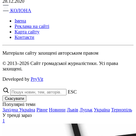
28.12.2020
КОЛОНА
Імена
Реклама на сайті
Карта сайту
Контакти
Матеріали сайту захищені авторським правом
© 2013–2026 Сайт громадської журналістики. Усі права
захищені.
Developed by
PryVit
ESC
Скасувати
Популярні теми
Західна Україна
Рівне
Новини
Львів
Луцьк
Україна
Тернопіль
У тренді зараз
1