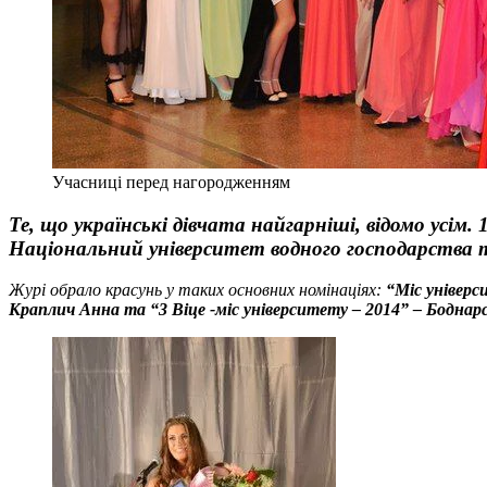
Учасниці перед нагородженням
Те, що українські дівчата найгарніші, відомо усім
Національний університет водного господарства 
Журі обрало красунь у таких основних номінаціях:
“Міс універс
Краплич Анна та “3 Віце -міс університету – 2014” – Боднар