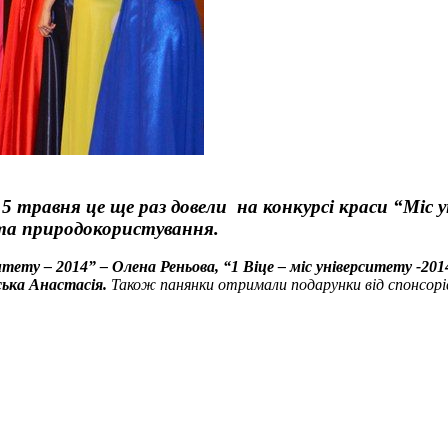
. 15 травня це ще раз довели на конкурсі краси “Мі
та природокористування.
итету – 2014” – Олена Реньова, “1 Віце – міс університету -201
ська Анастасія.
Також панянки отримали подарунки від спонсорі