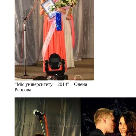
“Міс університету – 2014” – Олена
Реньова