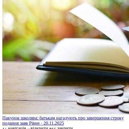
Пакунок школяра: батькам нагадують про завершення строку
подання заяв
Рівне · 20.11.2025
навігація
відкрити
закрити
↑↓
↵
esc