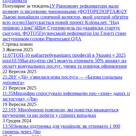
Підтримати
Популярне за тиждень
1
У Рівномому реформатори мали
розмову із місцевими чиновниками (ФОТОРЕПОРТАЖ)
2
У
Львові винайшли сонячний колектор, який здатний обігріти
всю оселю
3
Запускається новий проект Kolona.net: “Над
прірвою з іржі”
4
Шоу Супермодель по-українски стартує
сьогодні. ФОТО
5
Грузинський реформатор Іло Глонті стане
заступником голови Рівненської ОДА
Стрічка новин
3 Жовтня 2025
11:07
ТОП-10 найзатребуваніших професій в Україні у 2025
році
10:59
Багатодітні сім’ї можуть отримати 50% знижку на
оплату комунальних послуг: умови та порядок оформлення
22 Вересня 2025
21:28
У «Дії» з’явилася нова послуга — «Базова соціальна
допомога»
21 Вересня 2025
11:35
Мінцифри спростувало інформацію про «злив» даних із
застосунку «Дія»
19 Вересня 2025
22:19
У Міноборони пояснили, які повістки вважаються
врученими та що робити у спірних випадках
3 Грудня 2024
13:50
Зимова підтримка для українців: як отримати 1 000
гривень через Дію