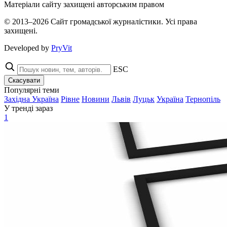
Матеріали сайту захищені авторським правом
© 2013–2026 Сайт громадської журналістики. Усі права
захищені.
Developed by
PryVit
ESC
Скасувати
Популярні теми
Західна Україна
Рівне
Новини
Львів
Луцьк
Україна
Тернопіль
У тренді зараз
1