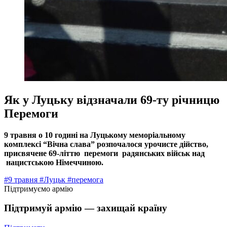
Як у Луцьку відзначали 69-ту річницю
Перемоги
9 травня о 10 годині на Луцькому меморіальному
комплексі “Вічна слава” розпочалося урочисте дійство,
присвячене 69-літтю перемоги радянських військ над
нацистською Німеччиною.
#9 травня
#Луцьк
#перемога
Підтримуємо армію
Підтримуй армію — захищай країну