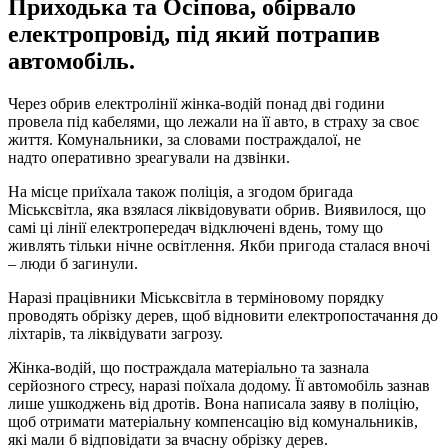
Приходька та Осіпова, обірвало
електропровід, під який потрапив
автомобіль.
Через обрив електролінії жінка-водій понад дві години
провела під кабелями, що лежали на її авто, в страху за своє
життя. Комунальники, за словами постраждалої, не
надто оперативно зреагували на дзвінки.
На місце приїхала також поліція, а згодом бригада
Міськсвітла, яка взялася ліквідовувати обрив. Виявилося, що
самі ці лінії електропередач відключені вдень, тому що
живлять тільки нічне освітлення. Якби пригода сталася вночі
– люди б загинули.
Наразі працівники Міськсвітла в терміновому порядку
проводять обрізку дерев, щоб відновити електропостачання до
ліхтарів, та ліквідувати загрозу.
Жінка-водій, що постраждала матеріально та зазнала
серйозного стресу, наразі поїхала додому. Її автомобіль зазнав
лише ушкоджень від дротів. Вона написала заяву в поліцію,
щоб отримати матеріальну компенсацію від комунальників,
які мали б відповідати за вчасну обрізку дерев.