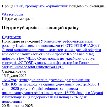
Про це
Сайту громадської журналістики
повідомили очевидці.
#Автомобіль
Підтримуємо армію
Підтримуй армію — захищай країну
Підтримати
Популярне за тиждень
1
У Рівномому реформатори мали
розмову із місцевими чиновниками (ФОТОРЕПОРТАЖ)
2
У
Львові винайшли сонячний колектор, який здатний обігріти
всю оселю
3
Запускається новий проект Kolona.net: “Над
прірвою з іржі”
4
Шоу Супермодель по-українски стартує
сьогодні. ФОТО
5
Грузинський реформатор Іло Глонті стане
заступником голови Рівненської ОДА
Стрічка новин
15 Грудня 2025
16:37
Уряд затвердив план підготовки до припинення
ЄДРПОУ та переходу на єдиний державний реєстр
16:30
З 1
січня 2026 року в Україні змінюються правила
працевлаштування осіб з інвалідністю
16:22
Інфляція в Україні
у листопаді: яйця подорожчали на понад 12 %, одяг
подешевшав
20 Листопада 2025