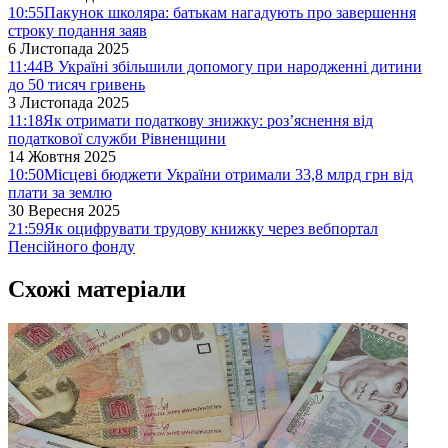
10:55
Пакунок школяра: батькам нагадують про завершення
строку подання заяв
6 Листопада 2025
11:44
В Україні збільшили допомогу при народженні дитини
до 50 тисяч гривень
3 Листопада 2025
11:18
Як отримати податкову знижку: роз’яснення від
податкової служби Рівненщини
14 Жовтня 2025
10:50
Місцеві бюджети України отримали 33,8 млрд грн від
плати за землю
30 Вересня 2025
21:59
Як оцифрувати трудову книжку через вебпортал
Пенсійного фонду
Схожі матеріали