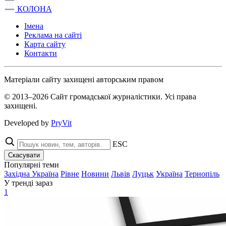
КОЛОНА
Імена
Реклама на сайті
Карта сайту
Контакти
Матеріали сайту захищені авторським правом
© 2013–2026 Сайт громадської журналістики. Усі права
захищені.
Developed by
PryVit
ESC
Скасувати
Популярні теми
Західна Україна
Рівне
Новини
Львів
Луцьк
Україна
Тернопіль
У тренді зараз
1