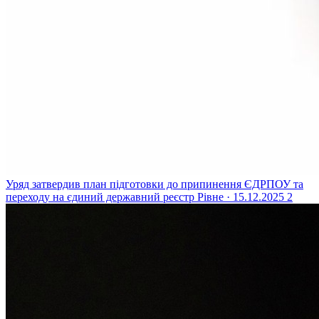
Уряд затвердив план підготовки до припинення ЄДРПОУ та
переходу на єдиний державний реєстр
Рівне · 15.12.2025
2