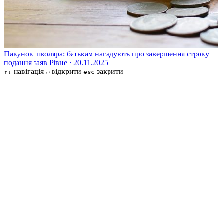
Пакунок школяра: батькам нагадують про завершення строку
подання заяв
Рівне · 20.11.2025
навігація
відкрити
закрити
↑↓
↵
esc