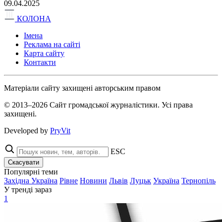
09.04.2025
КОЛОНА
Імена
Реклама на сайті
Карта сайту
Контакти
Матеріали сайту захищені авторським правом
© 2013–2026 Сайт громадської журналістики. Усі права
захищені.
Developed by
PryVit
ESC
Скасувати
Популярні теми
Західна Україна
Рівне
Новини
Львів
Луцьк
Україна
Тернопіль
У тренді зараз
1