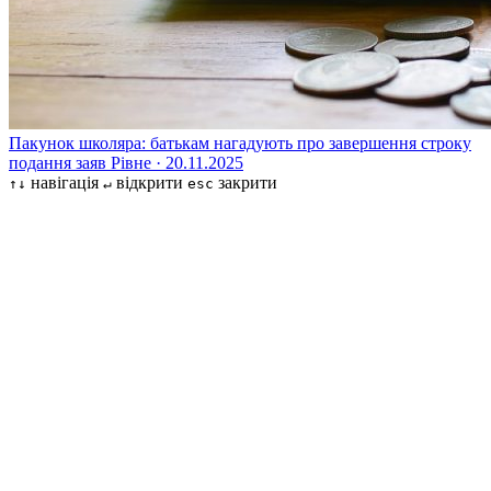
Пакунок школяра: батькам нагадують про завершення строку
подання заяв
Рівне · 20.11.2025
навігація
відкрити
закрити
↑↓
↵
esc