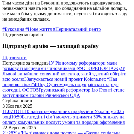
Тим часом діти на Буковині продовжують народжуватись,
незважаючи навіть на те, що обладнання на мільйон доларів,
яке мало б їм у цьому допомагати, псується і виходить з ладу
на занедбаних складах.
#Буковина
#Нове життя
#Перинатальний центр
Підтримуємо армію
Підтримуй армію — захищай країну
Підтримати
Популярне за тиждень
1
У Рівномому реформатори мали
розмову із місцевими чиновниками (ФОТОРЕПОРТАЖ)
2
У
Львові винайшли сонячний колектор, який здатний обігріти
всю оселю
3
Запускається новий проект Kolona.net: “Над
прірвою з іржі”
4
Шоу Супермодель по-українски стартує
сьогодні. ФОТО
5
Грузинський реформатор Іло Глонті стане
заступником голови Рівненської ОДА
Стрічка новин
3 Жовтня 2025
11:07
ТОП-10 найзатребуваніших професій в Україні у 2025
році
10:59
Багатодітні сім’ї можуть отримати 50% знижку на
оплату комунальних послуг: умови та порядок оформлення
22 Вересня 2025
21:28
У «Дії» з’явилася нова послуга — «Базова соціальна