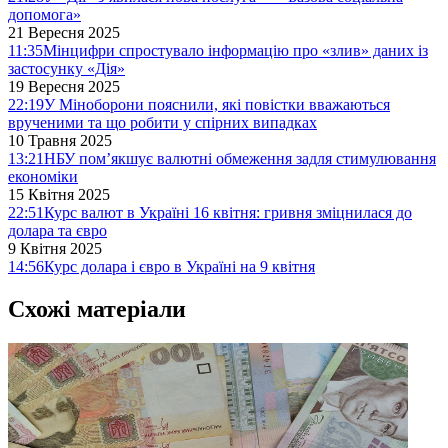
допомога»
21 Вересня 2025
11:35
Мінцифри спростувало інформацію про «злив» даних із
застосунку «Дія»
19 Вересня 2025
22:19
У Міноборони пояснили, які повістки вважаються
врученими та що робити у спірних випадках
10 Травня 2025
13:21
НБУ пом’якшує валютні обмеження задля стимулювання
економіки
15 Квітня 2025
22:51
Курс валют в Україні 16 квітня: гривня зміцнилася до
долара та євро
9 Квітня 2025
14:56
Курс долара і євро в Україні на 9 квітня
Схожі матеріали