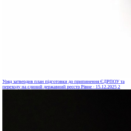
Уряд затвердив план підготовки до припинення ЄДРПОУ та
переходу на єдиний державний реєстр
Рівне · 15.12.2025
2