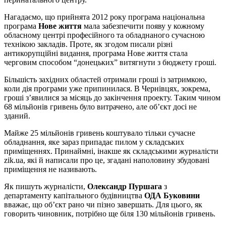
Нагадаємо, що прийнята 2012 року програма національна
програма
Нове життя
мала забезпечити появу у кожному
обласному центрі професійного та обладнаного сучасною
технікою закладів. Проте, як згодом писали різні
антикорупційні видання, програма Нове життя стала
черговим способом “донецьких” витягнути з бюджету гроші.
Більшість західних областей отримали гроші із затримкою,
коли дія програми уже припинилася. В Чернівцях, зокрема,
гроші з’явилися за місяць до закінчення проекту. Таким чином
68 мільйонів гривень було витрачено, але об’єкт досі не
зданий.
Майже 25 мільйонів гривень коштувало тільки сучасне
обладнання, яке зараз припадає пилом у складських
приміщеннях. Принаймні, інакше як складськими журналісти
zik.ua, які й написали про це, згадані наполовину збудовані
приміщення не називають.
Як пишуть журналісти,
Олександр Пуршага
з
департаменту капітального будівництва
ОДА Буковини
вважає, що об’єкт рано чи пізно завершать. Для цього, як
говорить чиновник, потрібно ще біля 130 мільйонів гривень.