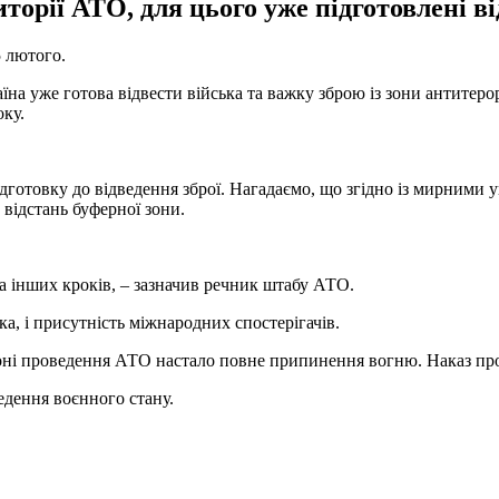
иторії АТО, для цього уже підготовлені в
5 лютого.
на уже готова відвести війська та важку зброю із зони антитеро
оку.
отовку до відведення зброї. Нагадаємо, що згідно із мирними уг
 відстань буферної зони.
та інших кроків, – зазначив речник штабу АТО.
а, і присутність міжнародних спостерігачів.
айоні проведення АТО настало повне припинення вогню. Наказ пр
едення воєнного стану.