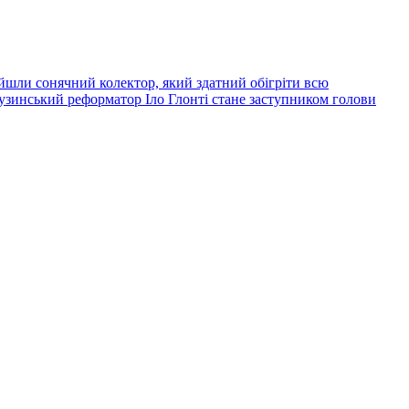
йшли сонячний колектор, який здатний обігріти всю
узинський реформатор Іло Глонті стане заступником голови