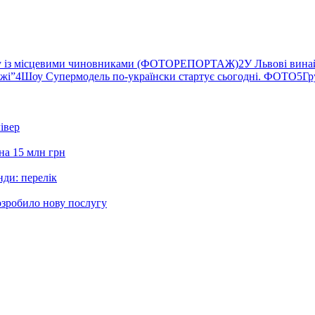
ву із місцевими чиновниками (ФОТОРЕПОРТАЖ)
2
У Львові вина
ржі”
4
Шоу Супермодель по-українски стартує сьогодні. ФОТО
5
Гр
івер
на 15 млн грн
нди: перелік
озробило нову послугу