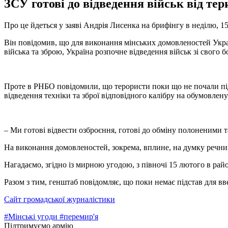
ЗСУ готові до відведення військ від тер
Про це йдеться у заяві Андрія Лисенка на брифінгу в неділю, 1
Він повідомив, що для виконання мінських домовленостей Украї
війська та зброю, Україна розпочне відведення військ зі свого б
Проте в РНБО повідомили, що терористи поки що не почали підг
відведення техніки та зброї відповідного калібру на обумовлену
– Ми готові відвести озброєння, готові до обміну полоненими 
На виконання домовленостей, зокрема, вплине, на думку речник
Нагадаємо, згідно із мирною угодою, з півночі 15 лютого в р
Разом з тим, генштаб повідомляє, що поки немає підстав для вв
Сайт громадської журналістики
#Мінські угоди
#перемир'я
Підтримуємо армію