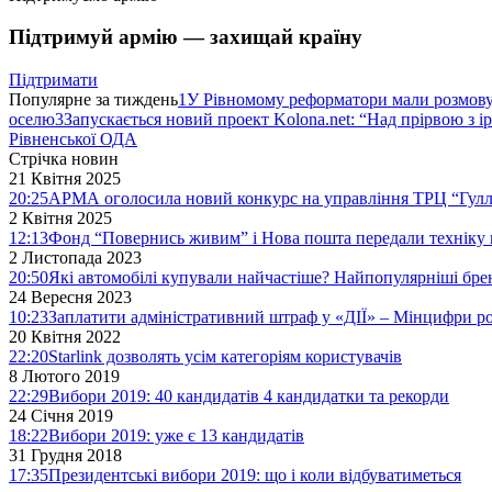
Підтримуй армію — захищай країну
Підтримати
Популярне за тиждень
1
У Рівномому реформатори мали розмо
оселю
3
Запускається новий проект Kolona.net: “Над прірвою з і
Рівненської ОДА
Стрічка новин
21 Квітня 2025
20:25
АРМА оголосила новий конкурс на управління ТРЦ “Гулл
2 Квітня 2025
12:13
Фонд “Повернись живим” і Нова пошта передали техніку 
2 Листопада 2023
20:50
Які автомобілі купували найчастіше? Найпопулярніші бре
24 Вересня 2023
10:23
Заплатити адміністративний штраф у «ДІЇ» – Мінцифри р
20 Квітня 2022
22:20
Starlink дозволять усім категоріям користувачів
8 Лютого 2019
22:29
Вибори 2019: 40 кандидатів 4 кандидатки та рекорди
24 Січня 2019
18:22
Вибори 2019: уже є 13 кандидатів
31 Грудня 2018
17:35
Президентські вибори 2019: що і коли відбуватиметься