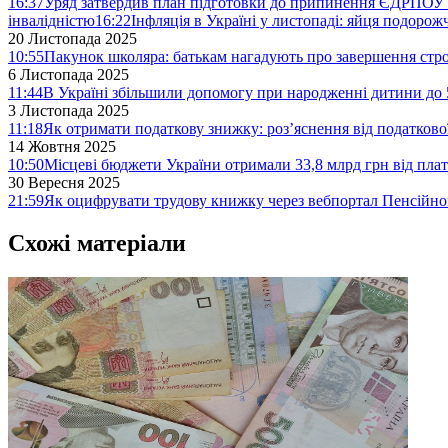
16:37
Уряд затвердив план підготовки до припинення ЄДРПОУ 
інвалідністю
16:22
Інфляція в Україні у листопаді: яйця подоро
20 Листопада 2025
10:55
Пакунок школяра: батькам нагадують про завершення стро
6 Листопада 2025
11:44
В Україні збільшили допомогу при народженні дитини до 
3 Листопада 2025
11:18
Як отримати податкову знижку: роз’яснення від податков
14 Жовтня 2025
10:50
Місцеві бюджети України отримали 33,8 млрд грн від плат
30 Вересня 2025
21:59
Як оцифрувати трудову книжку через вебпортал Пенсійн
Схожі матеріали