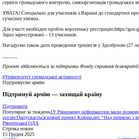
сервіси громадського контролю, самоорганізація громадських іні
УВАГА! Спеціально для учасників з Вараша до стандартної прогр
сучасних умовах.
Для участі необхідно пройти коротеньку реєстрацію:https://go
Зараз зареєстровані – 13 учасників.
Нагадуємо також дати проведення тренінгів у Здолбунові (27 лис
______
Проект здійснюється за підтримки Фонду сприяння демократії 
#Університет громадської активності
Підтримуємо армію
Підтримуй армію — захищай країну
Підтримати
Популярне за тиждень
1
У Рівномому реформатори мали розмо
оселю
3
Запускається новий проект Kolona.net: “Над прірвою з і
Рівненської ОДА
Стрічка новин
15 Грудня 2025