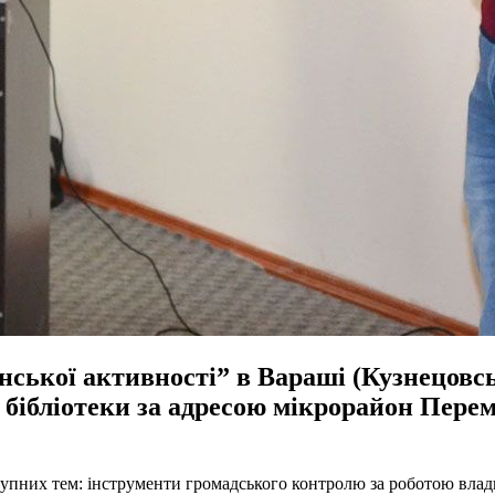
ської активності” в Вараші (Кузнецовськ
 бібліотеки за адресою мікрорайон Перем
тупних тем: інструменти громадського контролю за роботою влади