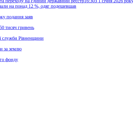
та переходу на єдиний державний реєстр
16:30
З 1 січня 2026 ро
жчали на понад 12 %, одяг подешевшав
ку подання заяв
50 тисяч гривень
ої служби Рівненщини
и за землю
ого фонду