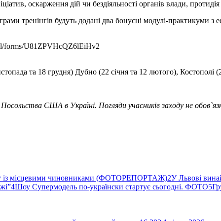
ціатив, оскарження дій чи бездіяльності органів влади, протидія 
ами тренінгів будуть додані два бонусні модулі-практикуми з еф
o.gl/forms/U81ZPVHcQZ6lEiHv2
топада та 18 грудня) Дубно (22 січня та 12 лютого), Костополі (2
Посольства США в Україні. Погляди учасників заходу не обов`яз
ву із місцевими чиновниками (ФОТОРЕПОРТАЖ)
2
У Львові вина
ржі”
4
Шоу Супермодель по-українски стартує сьогодні. ФОТО
5
Гр