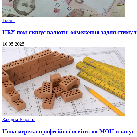
Гроші
НБУ пом’якшує валютні обмеження задля стимул
10.05.2025
Західна Україна
Нова мережа професійної освіти: як МОН планує з