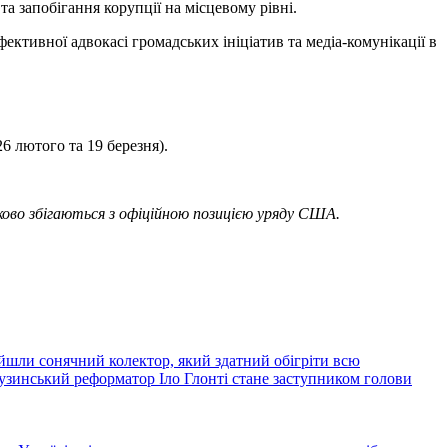
та запобігання корупції на місцевому рівні.
ективної адвокасі громадських ініціатив та медіа-комунікації в
6 лютого та 19 березня).
ково збігаються з офіційною позицією уряду США.
йшли сонячний колектор, який здатний обігріти всю
узинський реформатор Іло Глонті стане заступником голови