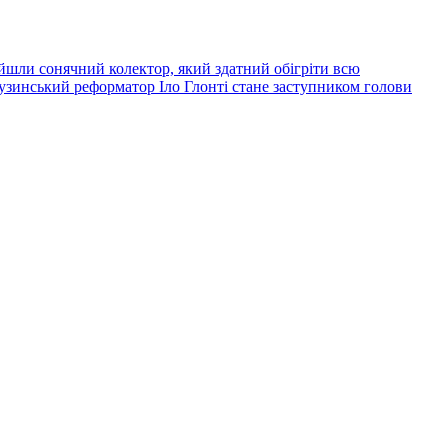
йшли сонячний колектор, який здатний обігріти всю
узинський реформатор Іло Глонті стане заступником голови