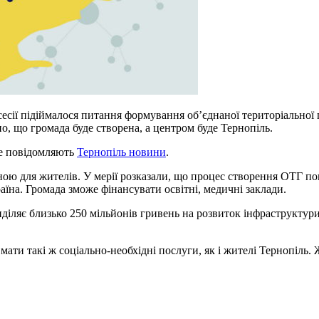
сесії підіймалося питання формування об’єднаної територіальної 
о, що громада буде створена, а центром буде Тернопіль.
це повідомляють
Тернопіль новини
.
ю для жителів. У мерії розказали, що процес створення ОТГ по
раїна. Громада зможе фінансувати освітні, медичні заклади.
иділяє близько 250 мільйонів гривень на розвиток інфраструктур
ати такі ж соціально-необхідні послуги, як і жителі Тернопіль. Жи