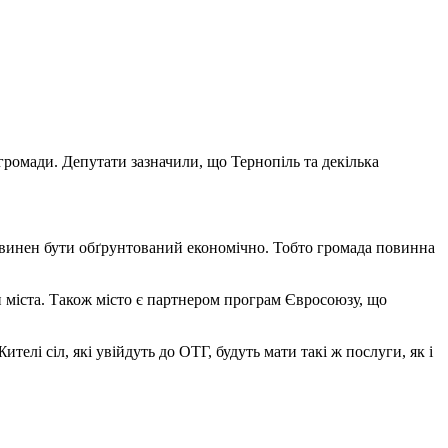
громади. Депутати зазначили, що Тернопіль та декілька
винен бути обґрунтований економічно. Тобто громада повинна
и міста. Також місто є партнером програм Євросоюзу, що
телі сіл, які увійдуть до ОТГ, будуть мати такі ж послуги, як і