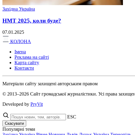
Західна Україна
НМТ 2025, коли буде?
07.01.2025
КОЛОНА
Імена
Реклама на сайті
Карта сайту
Контакти
Матеріали сайту захищені авторським правом
© 2013–2026 Сайт громадської журналістики. Усі права захищен
Developed by
PryVit
ESC
Скасувати
Популярні теми
Західна Україна
Рівне
Новини
Львів
Луцьк
Україна
Тернопіль