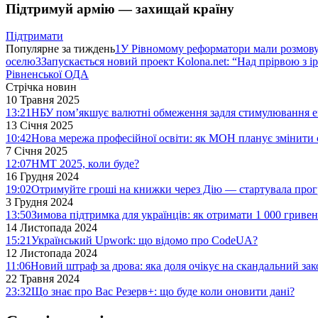
Підтримуй армію — захищай країну
Підтримати
Популярне за тиждень
1
У Рівномому реформатори мали розмо
оселю
3
Запускається новий проект Kolona.net: “Над прірвою з і
Рівненської ОДА
Стрічка новин
10 Травня 2025
13:21
НБУ пом’якшує валютні обмеження задля стимулювання е
13 Січня 2025
10:42
Нова мережа професійної освіти: як МОН планує змінити 
7 Січня 2025
12:07
НМТ 2025, коли буде?
16 Грудня 2024
19:02
Отримуйте гроші на книжки через Дію — стартувала про
3 Грудня 2024
13:50
Зимова підтримка для українців: як отримати 1 000 гривен
14 Листопада 2024
15:21
Український Upwork: що відомо про CodeUA?
12 Листопада 2024
11:06
Новий штраф за дрова: яка доля очікує на скандальний за
22 Травня 2024
23:32
Що знає про Вас Резерв+: що буде коли оновити дані?