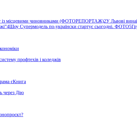
ву із місцевими чиновниками (ФОТОРЕПОРТАЖ)
2
У Львові вина
ржі”
4
Шоу Супермодель по-українски стартує сьогодні. ФОТО
5
Гр
кономіки
систему профтехів і коледжів
грама єКнига
ь через Дію
конопроєкт?