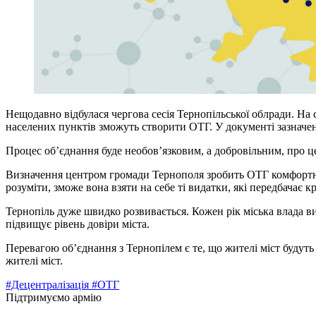
Нещодавно відбулася чергова сесія Тернопільської облради. На 
населених пунктів зможуть створити ОТГ. У документі зазначен
Процес об’єднання буде необов’язковим, а добровільним, про 
Визначення центром громади Тернополя зробить ОТГ комфортно
розуміти, зможе вона взяти на себе ті видатки, які передбачає к
Тернопіль дуже швидко розвивається. Кожен рік міська влада в
підвищує рівень довіри міста.
Перевагою об’єднання з Тернопілем є те, що жителі міст будуть м
жителі міст.
#Децентралізація
#ОТГ
Підтримуємо армію