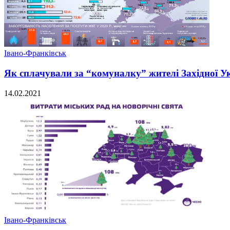
Івано-Франківськ
Як сплачували за “комуналку” жителі Західної Ук
14.02.2021
Івано-Франківськ