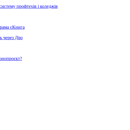
систему профтехів і коледжів
грама єКнига
ь через Дію
конопроєкт?