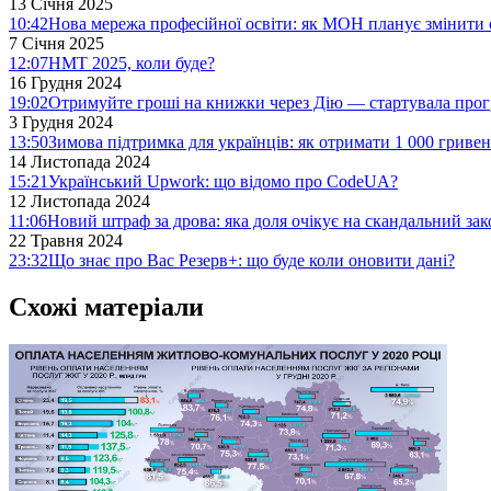
13 Січня 2025
10:42
Нова мережа професійної освіти: як МОН планує змінити 
7 Січня 2025
12:07
НМТ 2025, коли буде?
16 Грудня 2024
19:02
Отримуйте гроші на книжки через Дію — стартувала про
3 Грудня 2024
13:50
Зимова підтримка для українців: як отримати 1 000 гривен
14 Листопада 2024
15:21
Український Upwork: що відомо про CodeUA?
12 Листопада 2024
11:06
Новий штраф за дрова: яка доля очікує на скандальний за
22 Травня 2024
23:32
Що знає про Вас Резерв+: що буде коли оновити дані?
Схожі матеріали