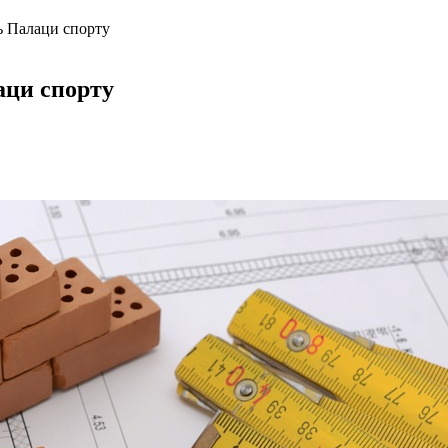
ь Палаци спорту
аци спорту