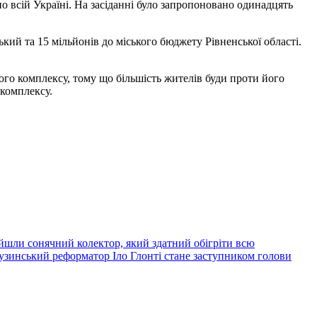
по всій Україні. На засіданні було запропоновано одинадцять
кий та 15 мільйонів до міського бюджету Рівненської області.
го комплексу, тому що більшість жителів буди проти його
 комплексу.
йшли сонячний колектор, який здатний обігріти всю
узинський реформатор Іло Глонті стане заступником голови