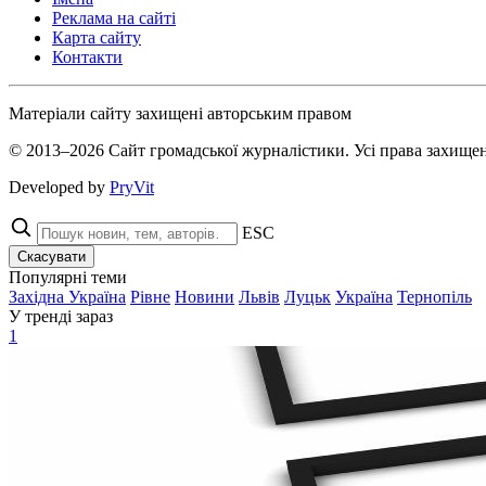
Реклама на сайті
Карта сайту
Контакти
Матеріали сайту захищені авторським правом
© 2013–2026 Сайт громадської журналістики. Усі права захищен
Developed by
PryVit
ESC
Скасувати
Популярні теми
Західна Україна
Рівне
Новини
Львів
Луцьк
Україна
Тернопіль
У тренді зараз
1