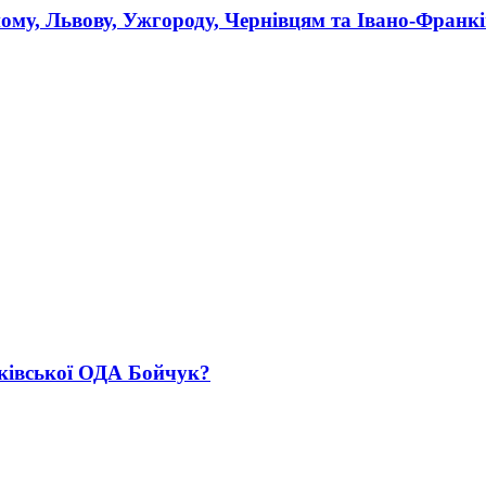
ному, Львову, Ужгороду, Чернівцям та Івано-Франк
нківської ОДА Бойчук?