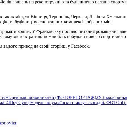
льйонів гривень на реконструкцію та будівництво палаців спорту 
в таких міст, як Вінниця, Тернопіль, Черкаси, Львів та Хмельниць
кцію та будівництво спортивних комплексів обраних міст.
тримати кошти. У Франківську постало питання розміщення дано
у, тому місто втратило можливість побудови нового спортивного
 з цього привод на своїй сторінці у Facebook.
ву із місцевими чиновниками (ФОТОРЕПОРТАЖ)
2
У Львові вина
ржі”
4
Шоу Супермодель по-українски стартує сьогодні. ФОТО
5
Гр
кономіки