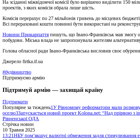
На зсіданні міжвідомчої комісії було вирішено виділити 150 мі
проектів, з яких комісія обрала лише шість.
Комісія перерахує по 27 мільйонів гривень до місцевих бюджеті
Всі перераховані кошти повинні бути використані на реконстру
Новини Прикарпаття
пишуть, що Івано-Франківськ мав змогу о
побудови. Міська влада не запропонувала жителям альтернатив
Голова обласної ради Івано-Франківська висловив своє обурення
Джерело firtka.if.ua
#будівництво
Підтримуємо армію
Підтримуй армію — захищай країну
Підтримати
Популярне за тиждень
1
У Рівномому реформатори мали розмо
оселю
3
Запускається новий проект Kolona.net: “Над прірвою з і
Рівненської ОДА
Стрічка новин
10 Травня 2025
13:21
НБУ пом’якшує валютні обмеження задля стимулювання е