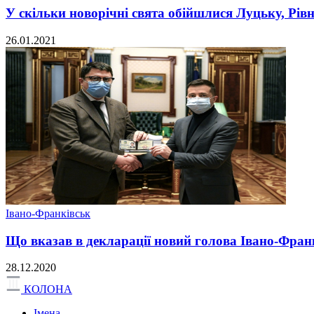
У скільки новорічні свята обійшлися Луцьку, Рів
26.01.2021
Івано-Франківськ
Що вказав в декларації новий голова Івано-Фра
28.12.2020
КОЛОНА
Імена