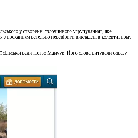
льського у створенні “злочинного угрупування”, яке
я з проханням ретельно перевірити викладені в колективному
 сільської ради Петро Мамчур. Його слова цитували одразу