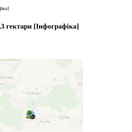
фіка]
,3 гектари [Інфографіка]