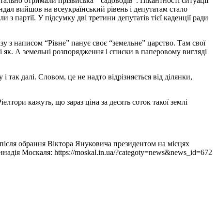
ально отримали прізвиська “садоводів”. Пікантності ситуації
ндал вийшов на всеукраїнський рівень і депутатам стало
 з партії. У підсумку дві третини депутатів тієї каденції ради
зу з написом “Рівне” панує своє “земельне” царство. Там свої
у і як. А земельні розпорядження і списки в паперовому вигляді
 так далі. Словом, це не надто відрізняється від ділянки,
елтори кажуть, що зараз ціна за десять соток такої землі
 після обрання Віктора Януковича президентом на місцях
надія Москаля: https://moskal.in.ua/?categoty=news&news_id=672