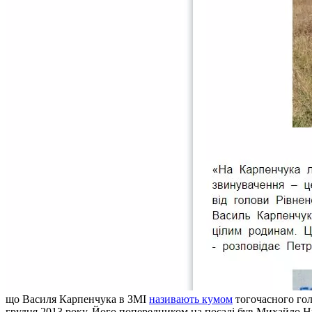
що Василя Карпенчука в ЗМІ
називають кумом
тогочасного гол
грудня 2013 року. Його попередником на посаді був Михайло 