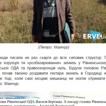
ови Рівненської ОДА Василя Берташа. А посаду голови Рівненськ
Никитюк, наступником – Анатолій Камінський.