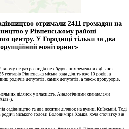
садівництво отримали 2411 громадян на
івництво у Рівненському районі
ого центру. У Городищі тільки за два
корупційний моніторинг»
 Рівному не раз розподіл незабудованих земельних ділянок
ектарів Рівненська міська рада ділить вже 10 років, а
вищ родичів депутатів, самих депутатів, а також прокурорів,
земельних ділянок у власність. Аналогічними скандалами
Хілз»).
д садівництво та два десятки ділянок на вулиці Київській. Тоді
ь родичі міського голови Володимира Хомка, хоча спочатку він