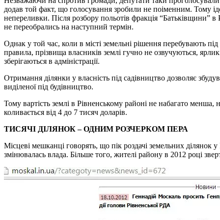
Незважаючи на спротив громади, депутати таки проголосували з
додав той факт, що голосування зробили не поіменним. Тому іде
непереливки. Після розбору польотів фракція “Батьківщини” в Рі
не переобрались на наступний термін.
Однак у той час, коли в місті земельні рішення перебувають під
правила, прізвища власників землі гучно не озвучуються, ярликів
зберігаються в адміністрації.
Отримання ділянки у власність під садівництво дозволяє збудува
виділеної під будівництво.
Тому вартість землі в Рівненському районі не набагато менша, ні
коливається від 4 до 7 тисяч доларів.
ТИСЯЧІ ДІЛЯНОК – ОДНИМ РОЗЧЕРКОМ ПЕРА
Місцеві мешканці говорять, що пік роздачі земельних ділянок 
змінювалась влада. Більше того, жителі району в 2012 році звер