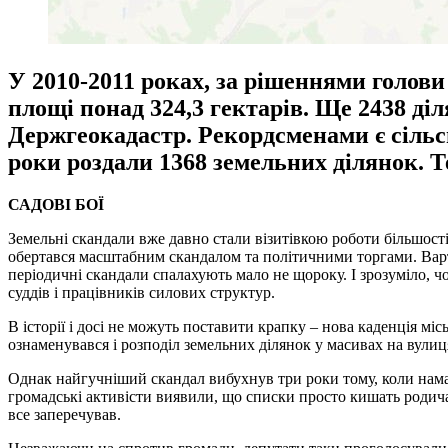
У 2010-2011 роках, за рішеннями голови
площі понад 324,3 гектарів. Ще 2438 ді
Держгеокадастр. Рекордсменами є сільсь
роки роздали 1368 земельних ділянок.
САДОВІ БОЇ
Земельні скандали вже давно стали візитівкою роботи більшості
обертався масштабним скандалом та політичними торгами. Варто
періодичні скандали спалахують мало не щороку. І зрозуміло, ч
суддів і працівників силових структур.
В історії і досі не можуть поставити крапку – нова каденція м
ознаменувався і розподіл земельних ділянок у масивах на вули
Однак найгучніший скандал вибухнув три роки тому, коли намага
громадські активісти виявили, що списки просто кишать родича
все заперечував.