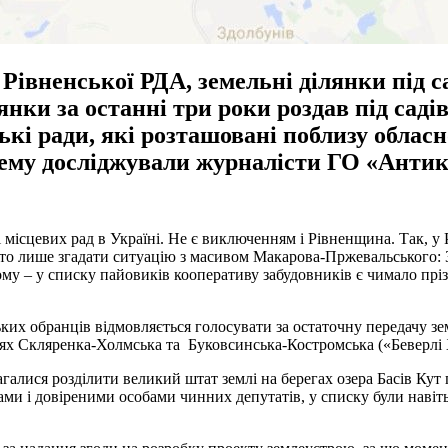
 Рівненської РДА, земельні ділянки під 
лянки за останні три роки роздав під сад
кі ради, які розташовані поблизу обласн
 Тему досліджували журналісти ГО «Анти
 місцевих рад в Україні. Не є виключенням і Рівненщина. Так, у
 лише згадати ситуацію з масивом Макарова-Пржевальського: 35 г
ому – у списку пайовиків кооперативу забудовників є чимало пріз
іських обранців відмовляється голосувати за остаточну передачу 
цях Скляренка-Холмська та Буковсинська-Костромська («Беверлі 
лися розділити великий штат землі на берегах озера Басів Кут пі
ми і довіреними особами чинних депутатів, у списку були навіт