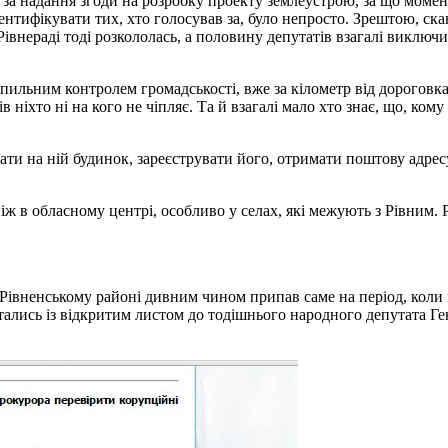
а надання згоди на розробку проекту землеустрою, за що момент
нтифікувати тих, хто голосував за, було непросто. Зрештою, ска
внераді тоді розкололась, а половину депутатів взагалі виключили
 пильним контролем громадськості, вже за кілометр від дороговка
 ніхто ні на кого не чіпляє. Та й взагалі мало хто знає, що, ком
ти на ній будинок, зареєструвати його, отримати поштову адресу і
ж в обласному центрі, особливо у селах, які межують з Рівним. Рі
у Рівненському районі дивним чином припав саме на період, коли
тались із відкритим листом до тодішнього народного депутата Ген