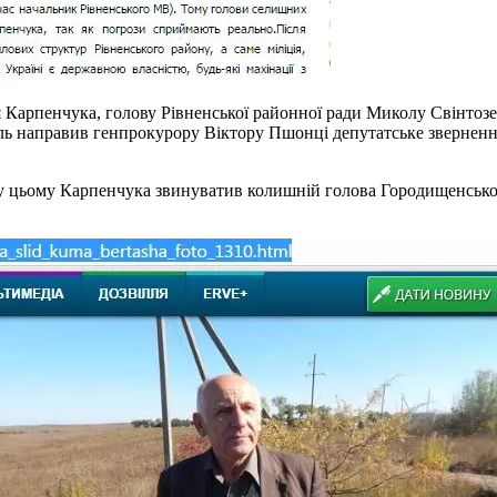
 Карпенчука, голову Рівненської районної ради Миколу Свінтозе
ль направив генпрокурору Віктору Пшонці депутатське зверненн
 у цьому Карпенчука звинуватив колишній голова Городищенської