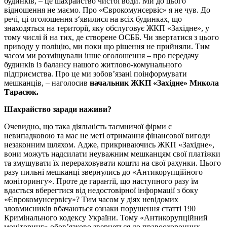
будинків, – це шахрайство чистої води. Ми до цього
відношення не маємо. Про «Єврокомунсервіс» я не чув. До
речі, ці оголошення з‘явилися на всіх будинках, що
знаходяться на території, яку обслуговує ЖКП «Західне», у
тому числі й на тих, де створене ОСББ. Чи звертатися з цього
приводу у поліцію, ми поки що рішення не прийняли. Тим
часом ми розміщували інше оголошення – про передачу
будинків із балансу нашого житлово-комунального
підприємства. Про це ми зобов’язані поінформувати
мешканців, – наголосив
начальник ЖКП «Західне» Микола
Тарасюк.
Шахрайство заради наживи?
Очевидно, що така діяльність таємничої фірми є
невипадковою та має не меті отримання фінансової вигоди
незаконним шляхом. Адже, прикриваючись ЖКП «Західне»,
вони можуть надсилати неуважним мешканцям свої платіжки
та змушувати їх перераховувати кошти на свої рахунки. Цього
разу пильні мешканці звернулись до «Антикорупційного
моніторингу». Проте де гарантії, що наступного разу їм
вдасться вберегтися від недостовірної інформації з боку
«Єврокомунсервісу»? Тим часом у діях невідомих
зловмисників вбачаються ознаки порушення статті 190
Кримінального кодексу України. Тому «Антикорупційний
моніторинг» обов’язково звернеться до правоохоронних