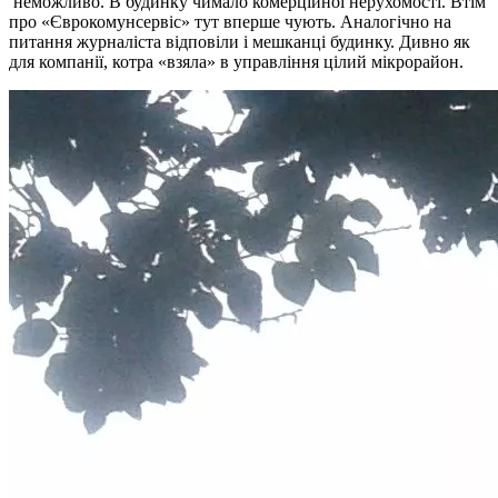
неможливо. В будинку чимало комерційної нерухомості. Втім
про «Єврокомунсервіс» тут вперше чують. Аналогічно на
питання журналіста відповіли і мешканці будинку. Дивно як
для компанії, котра «взяла» в управління цілий мікрорайон.