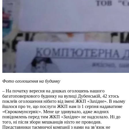
Фото оголошення на будинку
– На початку вересня на дошках оголошень нашого
багатоповерхового будинку на вулиці Дубенській, 42 хтось
поклеїв оголошення нібито від імені ЖКП «Західне». В ньому
йшлося про те, що послуги ЖКП нам із 1 серпня надаватиме
«Єврокомунсервіс». Мене це здивувало, адже жодних
повідомлень перед тим ЖКП «Західне» не надсилало. Ні до
того, ні після збори мешканців ніхто не проводив.
Представники таємничої компанії з нами на зв’язок не