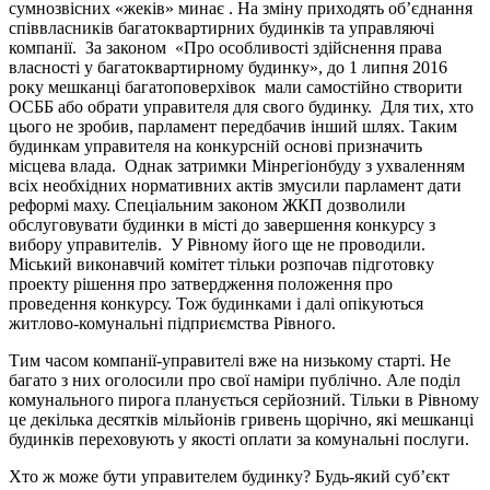
сумнозвісних «жеків» минає . На зміну приходять об’єднання
співвласників багатоквартирних будинків та управляючі
компанії. За законом «Про особливості здійснення права
власності у багатоквартирному будинку», до 1 липня 2016
року мешканці багатоповерхівок мали самостійно створити
ОСББ або обрати управителя для свого будинку. Для тих, хто
цього не зробив, парламент передбачив інший шлях. Таким
будинкам управителя на конкурсній основі призначить
місцева влада. Однак затримки Мінрегіонбуду з ухваленням
всіх необхідних нормативних актів змусили парламент дати
реформі маху. Спеціальним законом ЖКП дозволили
обслуговувати будинки в місті до завершення конкурсу з
вибору управителів. У Рівному його ще не проводили.
Міський виконавчий комітет тільки розпочав підготовку
проекту рішення про затвердження положення про
проведення конкурсу. Тож будинками і далі опікуються
житлово-комунальні підприємства Рівного.
Тим часом компанії-управителі вже на низькому старті. Не
багато з них оголосили про свої наміри публічно. Але поділ
комунального пирога планується серйозний. Тільки в Рівному
це декілька десятків мільйонів гривень щорічно, які мешканці
будинків переховують у якості оплати за комунальні послуги.
Хто ж може бути управителем будинку? Будь-який суб’єкт