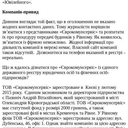
«Ювілейного».
Компанія-привид
Дивним виглядає той факт, що в оголошеннях не вказано
жодних контактних даних. Тому журналісти вирішили
зв’язатися з представниками «Єврокомунсервіс» та розпитати
їх про процедуру передачі будинків у Рівному. Як виявилось,
зв’язатися із фірмою неможливо. Жодної інформації про
діяльність компанії в мережі немає. Власний сайт компанії
також відсутній. Дозвонитися на телефон вказаний в реєстрі –
нереально.
Що ж вдалось дізнатися про «Єврокомунсервіс» із єдиного
державного реєстру юридичних осіб та фізичних осіб-
підприємців?
ТОВ «Єврокомунсервіс» зареєстроване в Києві у лютому
2015 року. Єдиним засновником та директором підприємства
є Пазиніч Андрій Віталійович, який зареєстрований в місті
Олександрія Кіровоградської області. ТОВ «Єврокомунсервіс»
має статутний фонд у розмірі 2000 гривень, а також
зареєстровані філії в містах Кременчук та Рівне. У Рівному
філія ТОВ «Єврокомунсервіс» зареєстрована за адресою: вул.
Дубенська, 46, офіс 1. Однак знайти компанію за цією адресою