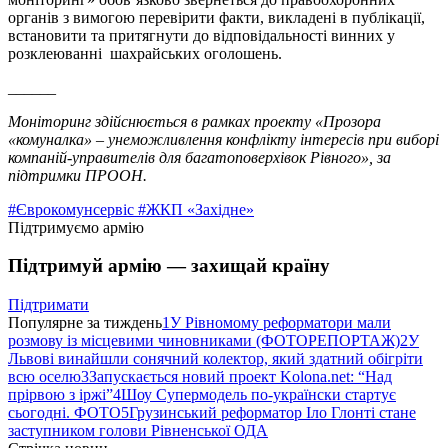
органів з вимогою перевірити факти, викладені в публікації,
встановити та притягнути до відповідальності винних у
розклеюванні шахрайських оголошень.
______
Моніторинг здійснюється в рамках проекту «Прозора
«комуналка» – унеможливлення конфлікту інтересів при виборі
компаній-управителів для багатоповерхівок Рівного», за
підтримки ПРООН.
#Єврокомунсервіс
#ЖКП «Західне»
Підтримуємо армію
Підтримуй армію — захищай країну
Підтримати
Популярне за тиждень
1
У Рівномому реформатори мали
розмову із місцевими чиновниками (ФОТОРЕПОРТАЖ)
2
У
Львові винайшли сонячний колектор, який здатний обігріти
всю оселю
3
Запускається новий проект Kolona.net: “Над
прірвою з іржі”
4
Шоу Супермодель по-українски стартує
сьогодні. ФОТО
5
Грузинський реформатор Іло Глонті стане
заступником голови Рівненської ОДА