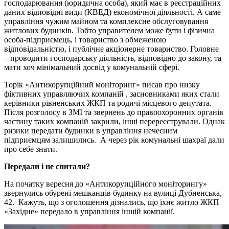
господарювання (юридична особа), який має в реєстраційних
даних відповідні види (КВЕД) економічної діяльності. А саме
управління чужим майном та комплексне обслуговування
житлових будинків. Тобто управителем може бути і фізична
особа-підприємець, і товариство з обмеженою
відповідальністю, і публічне акціонерне товариство. Головне
– проводити господарську діяльність, відповідно до закону, та
мати хоч мінімальний досвід у комунальній сфері.
Торік «Антикорупційний моніторинг» писав про низку
фіктивних управляючих компаній , засновниками яких стали
керівники рівненських ЖКП та родичі місцевого депутата.
Після розголосу в ЗМІ та звернень до правоохоронних органів
частину таких компаній закрили, інші перереєстрували. Однак
ризики передати будинки в управління нечесним
підприємцям залишились. А через рік комунальні шахраї дали
про себе знати.
Передали і не спитали?
На початку вересня до «Антикорупційного моніторингу»
звернулись обурені мешканців будинку на вулиці Дубненська,
42. Кажуть, що з оголошення дізнались, що їхнє житло ЖКП
«Західне» передало в управління іншій компанії.