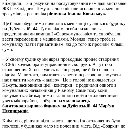
виходили. Та й рахунки на обслуговування нам далі виставляє
ЖКП «Західне». Тому для чого вішали оголошення, мені не
зрозуміло, – розповіла
рівнянка Іванна Ковальчук.
Ще більш обуреними виявились мешканці сусіднього будинку
на Дубенській, 44. Тут невідомі особи називались
представниками компанії «Єврокомунсервіс» та спробували
вести перемовини з мешканцями. Мовляв, тепер треба за
комуналку плати приватникам, які до того ж просили більші
суми.
– У своєму будинку ми якраз проводимо процес створення
ОСББ і хочемо брати управління в свої руки. А тут такі
оголошення. Хтось кудись нас передав, ще й без нашого
відома. Мало того, намагаються вести переговори і змусити
нас платити комусь «наліво». Це в голові не вкладається.
Кажуть, засновники цієї «конторки» є родичами одного з
комунальних начальників у Рівному. Саме тому вони
почуваються безкарними і заліпили своїми оголошеннями
увесь мікрорайон, – обурюється
мешканець
багатоквартирного будинку на Дубенській, 44 Мар’ян
Несвицький
.
Крім того, рівняни відзначають, що такі ж оголошення були
поклеєні у будинках мало не половини міста. Від «Боярки» до